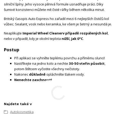
silniční špíny. Jeho vysoce pěnivá formule usnadňuje práci. Díky
šumivé konzistenci můžete mít čisté ráfky během několika minut.
Britský časopis Auto Express ho zařadil mezi 6 nejlepších čističů kol
vůbec. Sealant, vosk nebo keramika, ke všem je šetrný a nesundá je.
Neaplikujte
Imperial Wheel Cleaner
v případě rozpálených kol
,
nebo v připadě, kdy je okolní teplota
nižší, jak 0°C
.
Postup
Při aplikaci se vyhněte teplému povrchu a přímému slunci!
Nastříkejte na jedno kolo a nechte
30-50 vteřin působit
,
potom štětcem vyčistite všechny nečistoty.
Nakonec
důkladně
opláchněte tlakem vody.
Nenechte zaschnout!
Najdete také v
Autokosmetika