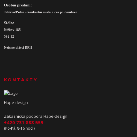
Osobní předání:
Jihlava/Polná - konkrétní místo a čas po domluvě
Sídlo:
Nížkov 185
592 12
Nejsme plátci DPH
KONTAKTY
Hape-design
Zákaznická podpora Hape-design
+420 731 888 559
(Po-Pá, 8-16 hod.)