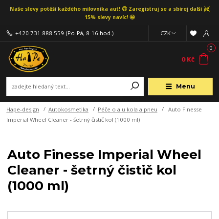
Naše slevy potěší každého milovníka aut! 😍 Zaregistruj se a sbírej další až
15% slevy navíc! 🤩
+420 731 888 559
(Po-Pá, 8-16 hod.)
CZK
0
0 Kč
Menu
Hape-design
Autokosmetika
Péče o alu kola a pneu
Auto Finesse
Imperial Wheel Cleaner - šetrný čistič kol (1000 ml)
Auto Finesse Imperial Wheel
Cleaner - šetrný čistič kol
(1000 ml)