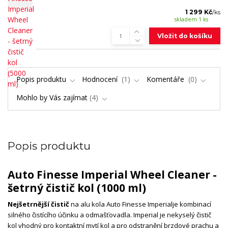
1 299 Kč
/
ks
skladem 1 ks
Vložit do košíku
Popis produktu
Hodnocení
1
Komentáře
0
Mohlo by Vás zajímat
4
Popis produktu
Auto Finesse Imperial Wheel Cleaner -
šetrný čistič kol (1000 ml)
Nejšetrnější čistič
na alu kol
a Auto Finesse I
mperial
je kombinací
silného čistícího účinku a odmašťovadla. Imperial je nekyselý čistič
kol vhodný pro kontaktní mytí kol a pro odstranění brzdové prachu a