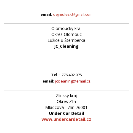
email:
dejmulesk@gmail.com
Olomoucký kraj
Okres Olomouc
Lužice u Šternberka
JC_Cleaning
Tel.:
776 492 975
email:
jccleaning@email.cz
Zlínský kraj
Okres Zlín
Mládcová - Zlín 76001
Under Car Detail
www.undercardetail.cz