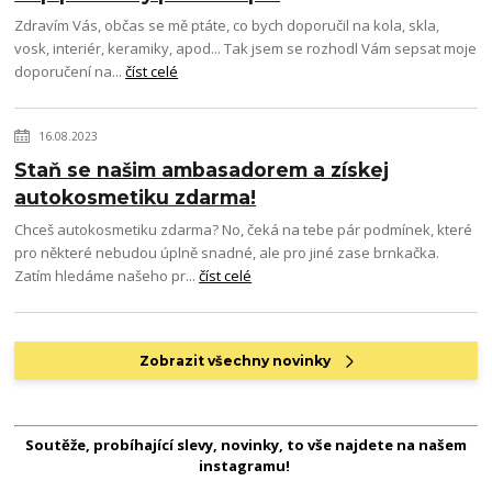
Zdravím Vás, občas se mě ptáte, co bych doporučil na kola, skla,
vosk, interiér, keramiky, apod... Tak jsem se rozhodl Vám sepsat moje
doporučení na...
číst celé
16.08.2023
Staň se našim ambasadorem a získej
autokosmetiku zdarma!
Chceš autokosmetiku zdarma? No, čeká na tebe pár podmínek, které
pro některé nebudou úplně snadné, ale pro jiné zase brnkačka.
Zatím hledáme našeho pr...
číst celé
Zobrazit všechny novinky
Soutěže, probíhající slevy, novinky, to vše najdete na našem
instagramu!