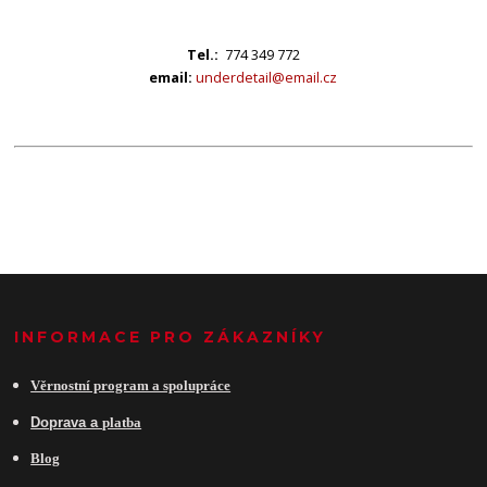
Tel.:
774 349 772
email:
underdetail@email.cz
INFORMACE PRO ZÁKAZNÍKY
Věrnostní program a spolupráce
Do
prava a
platba
Blog