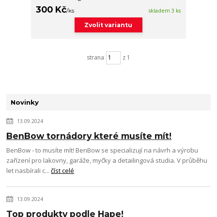
300 Kč
/
ks
skladem 3 ks
Zvolit variantu
strana
z 1
Novinky
13.09.2024
BenBow tornádory které musíte mít!
BenBow - to musíte mít! BenBow se specializují na návrh a výrobu
zařízení pro lakovny, garáže, myčky a detailingová studia. V průběhu
let nasbírali c...
číst celé
13.09.2024
Top produkty podle Hape!