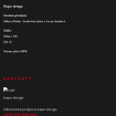
Hape-design
Osobní předání:
Jihlava/Polná - konkrétní místo a čas po domluvě
Sídlo:
Nížkov 185
592 12
Nejsme plátci DPH
KONTAKTY
Hape-design
Zákaznická podpora Hape-design
+420 731 888 559