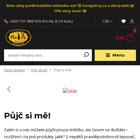
Naše slevy potěší každého milovníka aut! 😍 Zaregistruj se a sbírej další až
15% slevy navíc! 🤩
+420 731 888 559
(Po-Pá, 8-16 hod.)
CZK
0
0 Kč
Menu
Hape-design
Jiné zboží
Půjč si mě!
Půjč si mě!
Zatím si u nás můžete půjčit pouze leštičku, ale časem se dočkáte i
rozšíření i na jiné produkty. Jaké? S největší pravděpodobností tepovač,