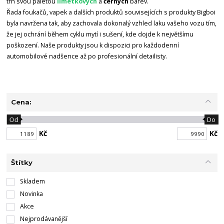
trh svou paletou
limetkových
a
černých
barev.
Řada foukačů, vapek a dalších produktů souvisejících s produkty Bigboi
byla navržena tak, aby zachovala dokonalý vzhled laku vašeho vozu tím,
že jej ochrání během cyklu mytí i sušení, kde dojde k největšímu
poškození. Naše produkty jsou k dispozici pro každodenní
automobilové nadšence až po profesionální detailisty.
Cena:
Od
Do
Kč
Kč
Štítky
Skladem
Novinka
Akce
Nejprodávanější