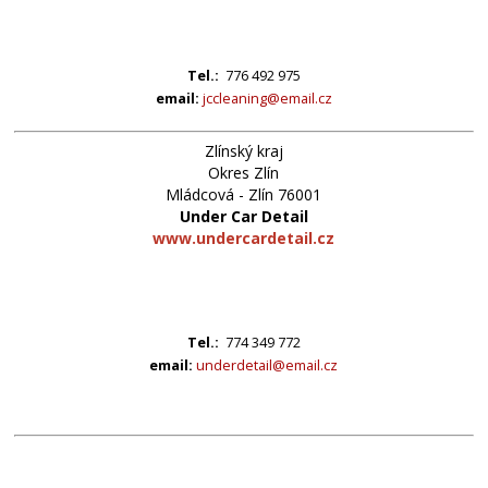
Tel.:
776 492 975
email:
jccleaning@email.cz
Zlínský kraj
Okres Zlín
Mládcová - Zlín 76001
Under Car Detail
www.undercardetail.cz
Tel.:
774 349 772
email:
underdetail@email.cz