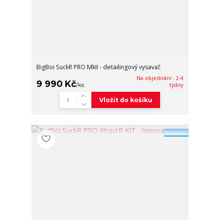
BigBoi SuckR PRO MkII - detailingový vysavač
Na objednání - 2-4
9 990 Kč
/
ks
týdny
Vložit do košíku
Novinka