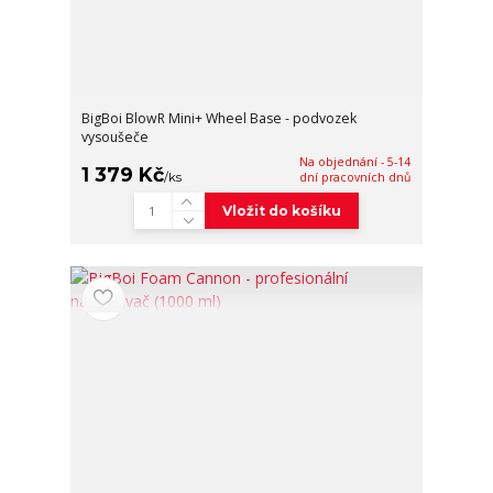
BigBoi BlowR Mini+ Wheel Base - podvozek
vysoušeče
Na objednání - 5-14
1 379 Kč
/
ks
dní pracovních dnů
Vložit do košíku