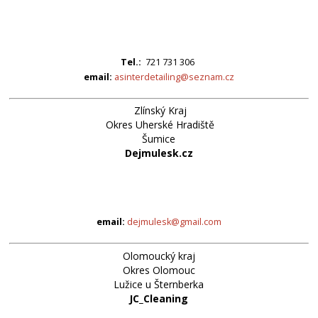
Tel.:
721 731 306
email:
asinterdetailing@seznam.cz
Zlínský Kraj
Okres Uherské Hradiště
Šumice
Dejmulesk.cz
email:
dejmulesk@gmail.com
Olomoucký kraj
Okres Olomouc
Lužice u Šternberka
JC_Cleaning