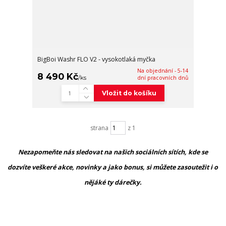
BigBoi Washr FLO V2 - vysokotlaká myčka
Na objednání - 5-14
8 490 Kč
/
ks
dní pracovních dnů
Vložit do košíku
strana
z 1
Nezapomeňte nás sledovat na našich sociálních sítích, kde se
dozvíte veškeré akce, novinky a jako bonus, si můžete zasoutežit i o
nějáké ty dárečky.