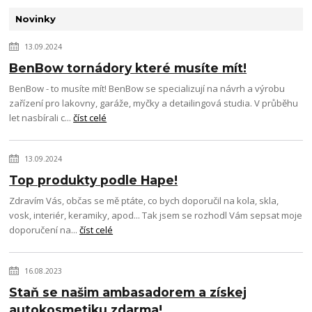
Novinky
13.09.2024
BenBow tornádory které musíte mít!
BenBow - to musíte mít! BenBow se specializují na návrh a výrobu
zařízení pro lakovny, garáže, myčky a detailingová studia. V průběhu
let nasbírali c...
číst celé
13.09.2024
Top produkty podle Hape!
Zdravím Vás, občas se mě ptáte, co bych doporučil na kola, skla,
vosk, interiér, keramiky, apod... Tak jsem se rozhodl Vám sepsat moje
doporučení na...
číst celé
16.08.2023
Staň se našim ambasadorem a získej
autokosmetiku zdarma!