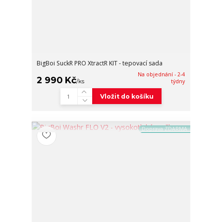
BigBoi SuckR PRO XtractR KIT - tepovací sada
Na objednání - 2-4
2 990 Kč
/
ks
týdny
Vložit do košíku
Doprava ZDARMA