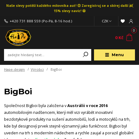
Naše slevy potěší každého milovníka aut! 😍 Zaregistruj se a sbírej další až
15% slevy navíc! 🤩
+420 731 888 559
(Po-Pá, 8-16 hod.)
CZK
0
0 Kč
Menu
Hape-design
Výrobci
BigBoi
BigBoi
Společnost Bigboi byla založena v
Austrálii v roce 2016
automobilovým nadšencem, který měl vizi vyrábět inovativní
bezdotykové produkty na sušení automobilů, lodí a motocyklů na trh,
kde byl designový prvek stejně významný jako funkčnost. Bigboi byl
uveden na trh s moderním nádechem a rychle zaujal a porazil globální