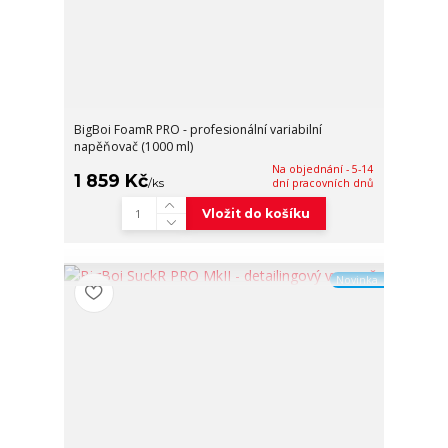
BigBoi FoamR PRO - profesionální variabilní
napěňovač (1000 ml)
Na objednání - 5-14
1 859 Kč
/
ks
dní pracovních dnů
Vložit do košíku
Novinka