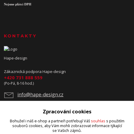
Nejsme plátci DPH
KONTAKTY
Hape-design
Zákaznická podpora Hape-design
+420 731 888 559
(Po-Pá, 8-16 hod.)
info@hape-design.cz
Zpracování cookies
Bohužel i náš e-shop a partneři potřebují Váš
souhlas
s použitím
souborů cookies, aby Vám mohli zobrazovat informace týkající
se Vašich zájmů.