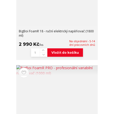
BigBoi FoamR 18 - ruční elektrický napěňovač (1800
ml)
Na objednání - 5-14
2 990 Kč
/
ks
dní pracovních dnů
Vložit do košíku