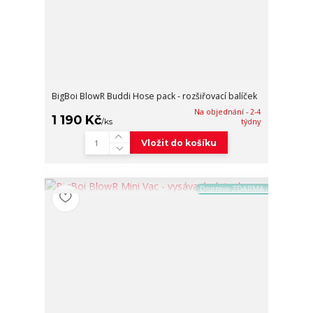
BigBoi BlowR Buddi Hose pack - rozšiřovací balíček
Na objednání - 2-4
1 190 Kč
/
ks
týdny
Vložit do košíku
Doprava ZDARMA