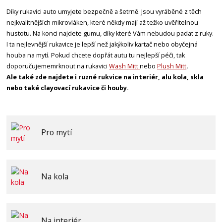
Díky rukavici auto umyjete bezpečně a šetrně. Jsou vyráběné z těch
nejkvalitnějších mikrovláken, které někdy mají až težko uvěřitelnou
hustotu. Na konci najdete gumu, díky které Vám nebudou padat z ruky.
I ta nejlevnější rukavice je lepší než jakýkoliv kartač nebo obyčejná
houba na mytí. Pokud chcete dopřát autu tu nejlepší péči, tak
doporučujeme
mrknout na rukavici
Wash Mitt
nebo
Plush Mitt
.
Ale také zde najdete i ruzné rukvice na interiér, alu kola, skla
nebo také clayovací rukavice či houby.
Pro mytí
Na kola
Na interiér