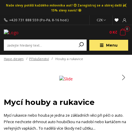
Naše slevy potěší každého milovníka aut! 😍 Zaregistruj se a sbírej další až
15% slevy navíc! 🤩
+420 731 888 559
(Po-Pá, 8-16 hod.)
CZK
0
0 Kč
Menu
Hape-design
Příslušenství
Houby a rukavice
Mycí houby a rukavice
Mycí rukavice nebo houba je jedna ze základních věci při péči o auto.
Přece nechcete drhnout auto houbičkou na nadobí nebo kartáčem na
veřejných vapkách.. To nadělá více škody než užitku...