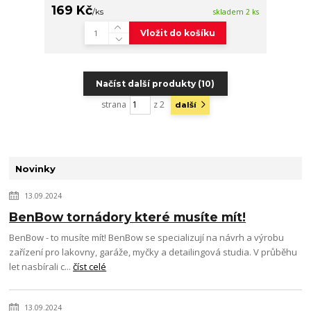
169 Kč
/
ks
skladem 2 ks
Vložit do košíku
Načíst další produkty (10)
strana
z 2
další
Novinky
13.09.2024
BenBow tornádory které musíte mít!
BenBow - to musíte mít! BenBow se specializují na návrh a výrobu
zařízení pro lakovny, garáže, myčky a detailingová studia. V průběhu
let nasbírali c...
číst celé
13.09.2024