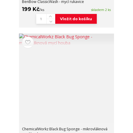
BenBow ClassicWash - mycí rukavice
199 Kč
/
ks
skladem 2 ks
Vložit do košíku
ChemicalWorkz Black Bug Sponge - mikrovláknová