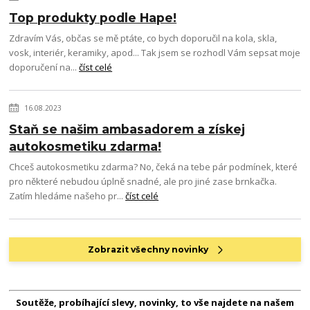
Top produkty podle Hape!
Zdravím Vás, občas se mě ptáte, co bych doporučil na kola, skla,
vosk, interiér, keramiky, apod... Tak jsem se rozhodl Vám sepsat moje
doporučení na...
číst celé
16.08.2023
Staň se našim ambasadorem a získej
autokosmetiku zdarma!
Chceš autokosmetiku zdarma? No, čeká na tebe pár podmínek, které
pro některé nebudou úplně snadné, ale pro jiné zase brnkačka.
Zatím hledáme našeho pr...
číst celé
Zobrazit všechny novinky
Soutěže, probíhající slevy, novinky, to vše najdete na našem