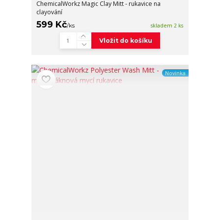
ChemicalWorkz Magic Clay Mitt - rukavice na
clayování
599 Kč
/
ks
skladem 2 ks
Vložit do košíku
Novinka