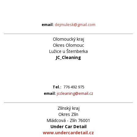
email:
dejmulesk@gmail.com
Olomoucký kraj
Okres Olomouc
Lužice u Šternberka
JC_Cleaning
Tel.:
776 492 975
email:
jccleaning@email.cz
Zlínský kraj
Okres Zlín
Mládcová - Zlín 76001
Under Car Detail
www.undercardetail.cz