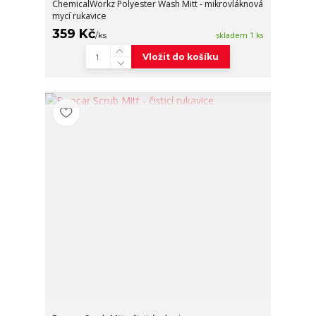
ChemicalWorkz Polyester Wash Mitt - mikrovláknová
mycí rukavice
359 Kč
/
ks
skladem 1 ks
Vložit do košíku