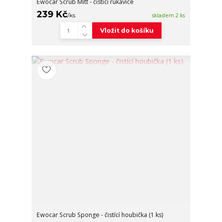
Ewocar Scrub Mitt - čisticí rukavice
239 Kč
/
ks
skladem 2 ks
Vložit do košíku
Ewocar Scrub Sponge - čistící houbička (1 ks)