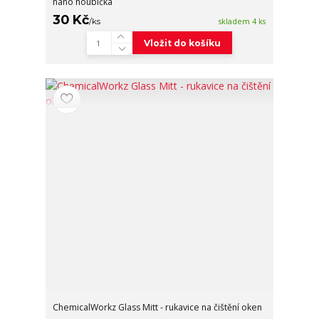
nano houbička
30 Kč
/
ks
skladem 4 ks
Vložit do košíku
ChemicalWorkz Glass Mitt - rukavice na čištění oken