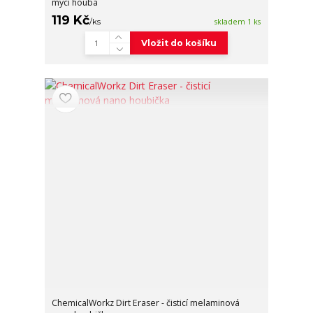
mycí houba
119 Kč
/
ks
skladem 1 ks
Vložit do košíku
ChemicalWorkz Dirt Eraser - čisticí melaminová