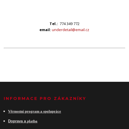
Tel.:
774 349 772
email:
underdetail@email.cz
INFORMACE PRO ZÁKAZNÍKY
Věrnostní program a spolupráce
Do
prava a
platba