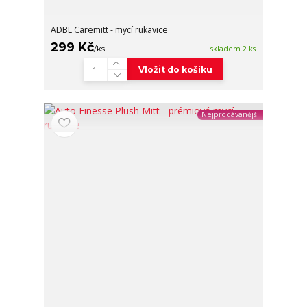
ADBL Caremitt - mycí rukavice
299 Kč
/
ks
skladem 2 ks
Vložit do košíku
Nejprodávanější