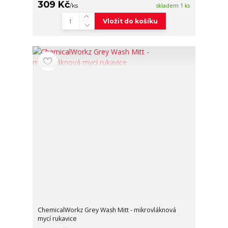
309 Kč
/
ks
skladem 1 ks
Vložit do košíku
ChemicalWorkz Grey Wash Mitt - mikrovláknová
mycí rukavice