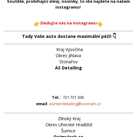
Soutěže, probíhající slevy, novinky, to vše najdete na našem
instagramu!
Sledujte nás na instagramu
👇
Tady Vaše auto dostane maximální péči!
Kraj Vysočina
Okres Jihlava
Stonařov
AS Detailing
Tel.:
721 731 306
email:
asinterdetailing@seznam.cz
Zlínský Kraj
Okres Uherské Hradiště
Šumice
Dejmulesk.cz