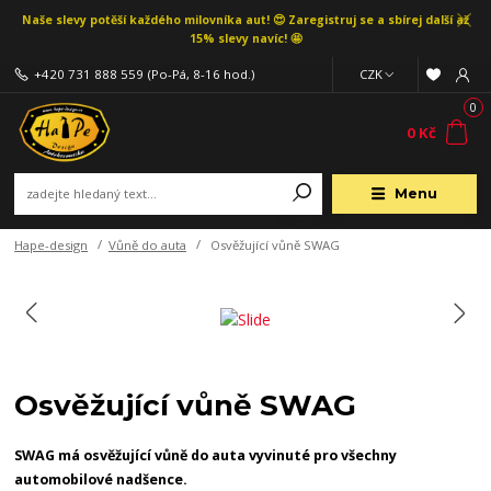
Naše slevy potěší každého milovníka aut! 😍 Zaregistruj se a sbírej další až
15% slevy navíc! 🤩
+420 731 888 559
(Po-Pá, 8-16 hod.)
CZK
0
0 Kč
Menu
Hape-design
Vůně do auta
Osvěžující vůně SWAG
Osvěžující vůně SWAG
SWAG má osvěžující vůně do auta vyvinuté pro všechny
automobilové nadšence.