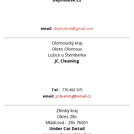
email:
dejmulesk@gmail.com
Olomoucký kraj
Okres Olomouc
Lužice u Šternberka
JC_Cleaning
Tel.:
776 492 975
email:
jccleaning@email.cz
Zlínský kraj
Okres Zlín
Mládcová - Zlín 76001
Under Car Detail