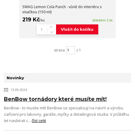
SWAG Lemon Cola Punch - vůně do interiéru s
visačkou (150 ml)
219 Kč
/
ks
skladem 2 ks
Vložit do košíku
strana
z 1
Novinky
13.09.2024
BenBow tornádory které musíte mít!
BenBow - to musíte mít! BenBow se specializují na návrh a výrobu
zařízení pro lakovny, garáže, myčky a detailingová studia. V průběhu
let nasbírali c...
číst celé