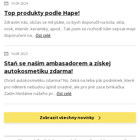
13.09.2024
Top produkty podle Hape!
Zdravím Vás, občas se mě ptáte, co bych doporučil na kola, skla,
vosk, interiér, keramiky, apod... Tak jsem se rozhodl Vám sepsat moje
doporučení na...
číst celé
16.08.2023
Staň se našim ambasadorem a získej
autokosmetiku zdarma!
Chceš autokosmetiku zdarma? No, čeká na tebe pár podmínek, které
pro některé nebudou úplně snadné, ale pro jiné zase brnkačka.
Zatím hledáme našeho pr...
číst celé
Zobrazit všechny novinky