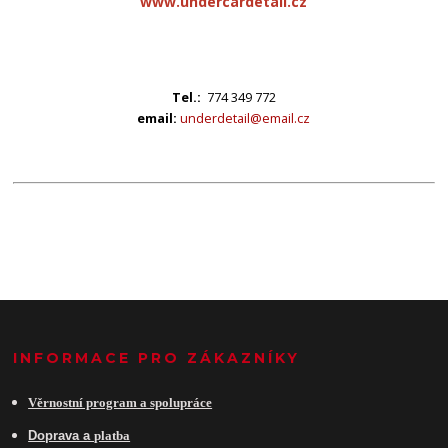
www.undercardetail.cz
Tel.:
774 349 772
email:
underdetail@email.cz
INFORMACE PRO ZÁKAZNÍKY
Věrnostní program a spolupráce
Do
prava a
platba