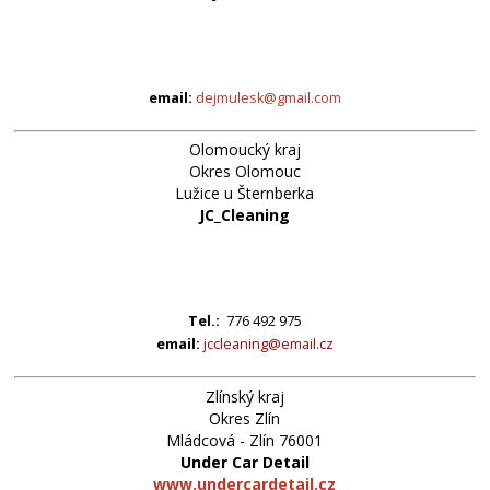
email:
dejmulesk@gmail.com
Olomoucký kraj
Okres Olomouc
Lužice u Šternberka
JC_Cleaning
Tel.:
776 492 975
email:
jccleaning@email.cz
Zlínský kraj
Okres Zlín
Mládcová - Zlín 76001
Under Car Detail
www.undercardetail.cz