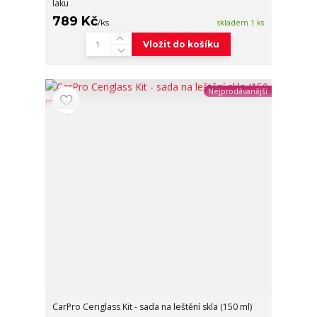
laku
789 Kč
/
ks
skladem 1 ks
Vložit do košíku
Nejprodávanější
CarPro Ceriglass Kit - sada na leštění skla (150 ml)