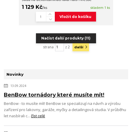
1 129 Kč
/
ks
skladem 1 ks
Vložit do košíku
Načíst další produkty (11)
strana
z 2
další
Novinky
13.09.2024
BenBow tornádory které musíte mít!
BenBow - to musíte mít! BenBow se specializují na návrh a výrobu
zařízení pro lakovny, garáže, myčky a detailingová studia. V průběhu
let nasbírali c...
číst celé