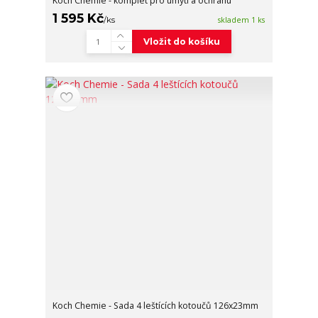
Koch Chemie - komplet pro umytí a ochranu
1 595 Kč
/
ks
skladem 1 ks
Vložit do košíku
Koch Chemie - Sada 4 leštících kotoučů 126x23mm