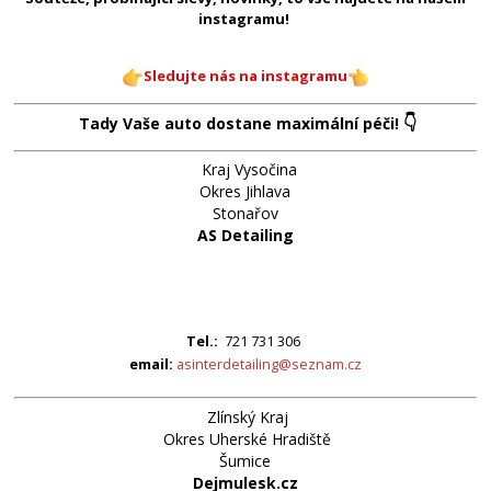
instagramu!
Sledujte nás na instagramu
👇
Tady Vaše auto dostane maximální péči!
Kraj Vysočina
Okres Jihlava
Stonařov
AS Detailing
Tel.:
721 731 306
email:
asinterdetailing@seznam.cz
Zlínský Kraj
Okres Uherské Hradiště
Šumice
Dejmulesk.cz