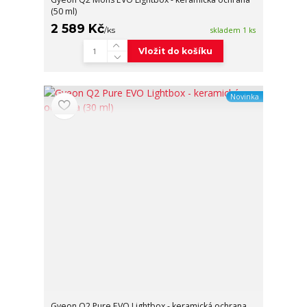
(50 ml)
2 589 Kč
/
ks
skladem 1 ks
Vložit do košíku
Novinka
Gyeon Q2 Pure EVO Lightbox - keramická ochrana