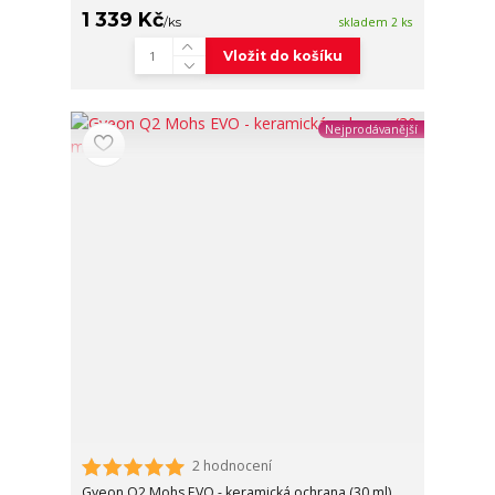
1 339 Kč
/
ks
skladem 2 ks
Vložit do košíku
Nejprodávanější
2 hodnocení
Gyeon Q2 Mohs EVO - keramická ochrana (30 ml)