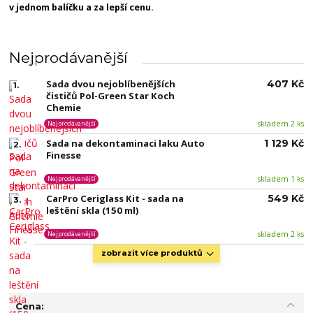
v jednom balíčku a za lepší cenu.
Nejprodávanější
Sada dvou nejoblíbenějších
407 Kč
1.
čističů Pol-Green Star Koch
Chemie
skladem 2 ks
Nejprodávanější
Sada na dekontaminaci laku Auto
1 129 Kč
2.
Finesse
skladem 1 ks
Nejprodávanější
CarPro Ceriglass Kit - sada na
549 Kč
3.
leštění skla (150 ml)
skladem 2 ks
Nejprodávanější
zobrazit více produktů
Cena: