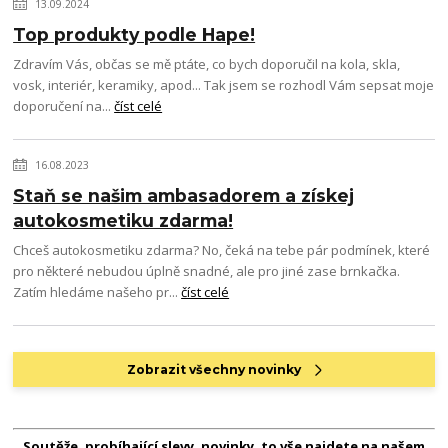
13.09.2024
Top produkty podle Hape!
Zdravím Vás, občas se mě ptáte, co bych doporučil na kola, skla,
vosk, interiér, keramiky, apod... Tak jsem se rozhodl Vám sepsat moje
doporučení na...
číst celé
16.08.2023
Staň se našim ambasadorem a získej
autokosmetiku zdarma!
Chceš autokosmetiku zdarma? No, čeká na tebe pár podmínek, které
pro některé nebudou úplně snadné, ale pro jiné zase brnkačka.
Zatím hledáme našeho pr...
číst celé
Zobrazit všechny novinky
Soutěže, probíhající slevy, novinky, to vše najdete na našem