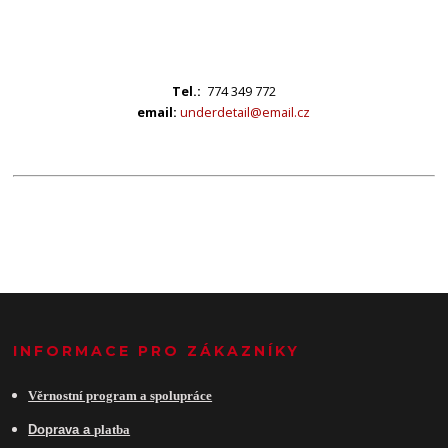
Tel.:
774 349 772
email:
underdetail@email.cz
INFORMACE PRO ZÁKAZNÍKY
Věrnostní program a spolupráce
Do
prava a
platba