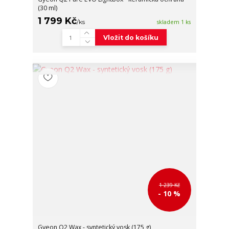
(30 ml)
1 799 Kč
/
ks
skladem 1 ks
Vložit do košíku
1 239 Kč
- 10 %
Gyeon Q2 Wax - syntetický vosk (175 g)