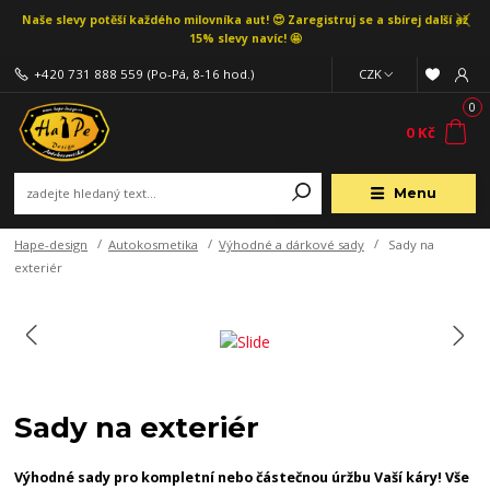
Naše slevy potěší každého milovníka aut! 😍 Zaregistruj se a sbírej další až
15% slevy navíc! 🤩
+420 731 888 559
(Po-Pá, 8-16 hod.)
CZK
0
0 Kč
Menu
Hape-design
Autokosmetika
Výhodné a dárkové sady
Sady na
exteriér
Sady na exteriér
Výhodné sady pro kompletní nebo částečnou úržbu Vaší káry! Vše