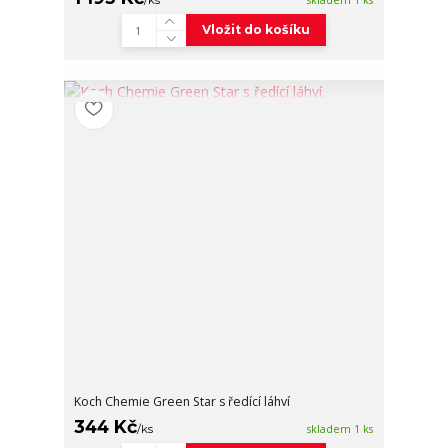
Vložit do košíku
Koch Chemie Green Star s ředící láhví
344 Kč
/
ks
skladem 1 ks