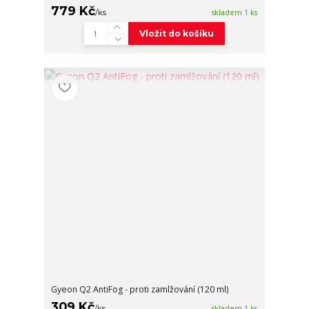
779 Kč
/
ks
skladem 1 ks
Vložit do košíku
Gyeon Q2 AntiFog - proti zamlžování (120 ml)
309 Kč
/
ks
skladem 1 ks