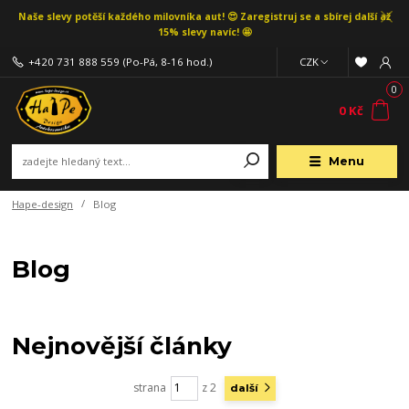
Naše slevy potěší každého milovníka aut! 😍 Zaregistruj se a sbírej další až
15% slevy navíc! 🤩
+420 731 888 559
(Po-Pá, 8-16 hod.)
CZK
0
0 Kč
Menu
Hape-design
Blog
Blog
Nejnovější články
strana
z 2
další