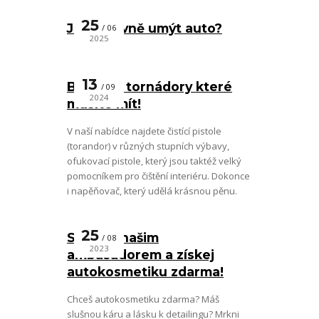
25
Jak správně umýt auto?
06
2025
13
BenBow tornádory které
09
2024
musíte mít!
V naší nabídce najdete čistící pistole
(torandor) v různých stupních výbavy,
ofukovací pistole, který jsou taktéž velký
pomocníkem pro čištění interiéru. Dokonce
i napěňovač, který udělá krásnou pěnu.
25
Staň se našim
08
2023
ambasadorem a získej
autokosmetiku zdarma!
Chceš autokosmetiku zdarma? Máš
slušnou káru a lásku k detailingu? Mrkni