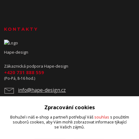
KONTAKTY
Hape-design
Zákaznická podpora Hape-design
+420 731 888 559
(Po-Pá, 8-16 hod.)
info@hape-design.cz
Zpracování cookies
Bohužel i náš e-shop a partneři potřebují Váš
souhlas
s použitím
souborů cookies, aby Vám mohli zobrazovat informace týkající
se Vašich zájmů.
Upravit sběr cookies.