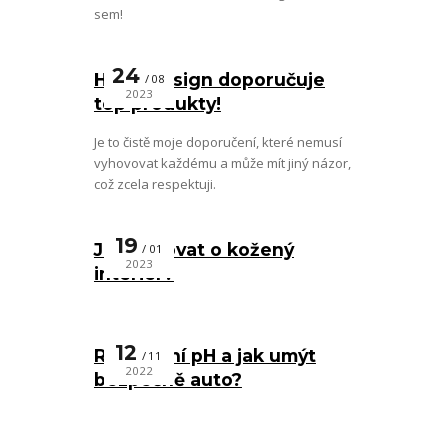
sem!
24
Hape-design doporučuje
08
2023
top produkty!
Je to čistě moje doporučení, které nemusí
vyhovovat každému a může mít jiný názor,
což zcela respektuji.
19
Jak pečovat o kožený
01
2023
interiér?
12
Rozdělení pH a jak umýt
11
2022
bezpečně auto?