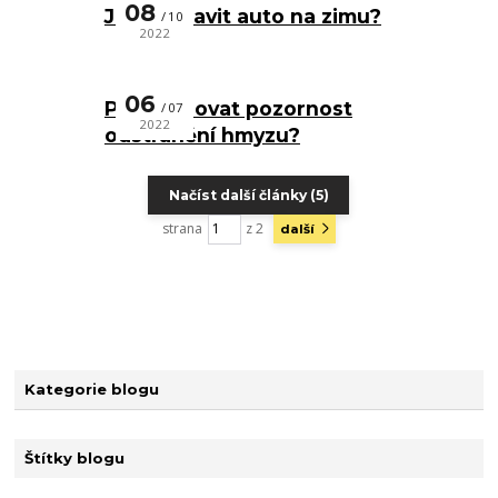
08
Jak připravit auto na zimu?
10
2022
06
Proč věnovat pozornost
07
2022
odstranění hmyzu?
Načíst další články (5)
strana
z 2
další
Kategorie blogu
Štítky blogu