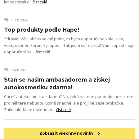
let nasbírali c...
číst celé
13.09.2024
Top produkty podle Hape!
Zdravím Vás, občas se mě ptáte, co bych doporučil na kola, skla,
vosk, interiér, keramiky, apod... Tak jsem se rozhodl Vám sepsat moje
doporučení na...
číst celé
16.08.2023
Staň se našim ambasadorem a získej
autokosmetiku zdarma!
Chceš autokosmetiku zdarma? No, čeká na tebe pár podmínek, které
pro některé nebudou úplně snadné, ale pro jiné zase brnkačka.
Zatím hledáme našeho pr...
číst celé
Zobrazit všechny novinky