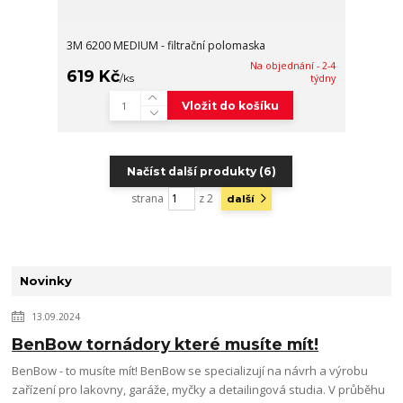
3M 6200 MEDIUM - filtrační polomaska
Na objednání - 2-4
619 Kč
/
ks
týdny
Vložit do košíku
Načíst další produkty (6)
strana
z 2
další
Novinky
13.09.2024
BenBow tornádory které musíte mít!
BenBow - to musíte mít! BenBow se specializují na návrh a výrobu
zařízení pro lakovny, garáže, myčky a detailingová studia. V průběhu