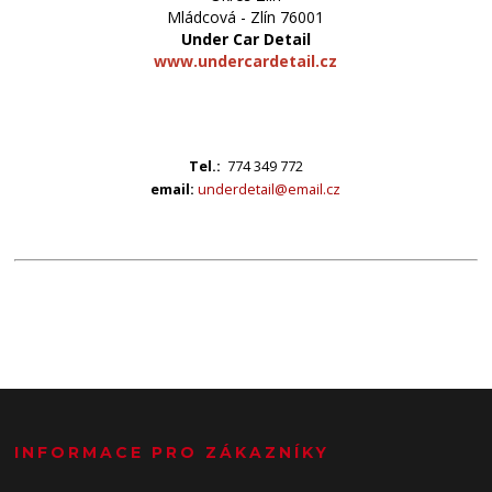
Mládcová - Zlín 76001
Under Car Detail
www.undercardetail.cz
Tel.:
774 349 772
email:
underdetail@email.cz
INFORMACE PRO ZÁKAZNÍKY