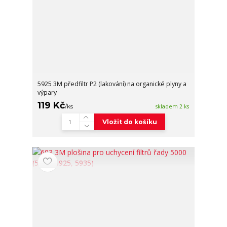
5925 3M předfiltr P2 (lakování) na organické plyny a
výpary
119 Kč
/
ks
skladem 2 ks
Vložit do košíku