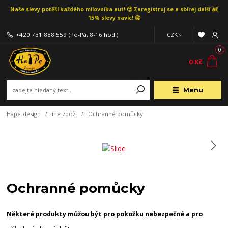
Naše slevy potěší každého milovníka aut! 😍 Zaregistruj se a sbírej další až
15% slevy navíc! 🤩
+420 731 888 559
(Po-Pá, 8-16 hod.)
CZK
0
0 Kč
Menu
Hape-design
Jiné zboží
Ochranné pomůcky
Ochranné pomůcky
Některé produkty můžou být pro pokožku nebezpečné a pro