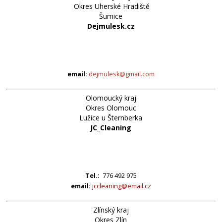
Okres Uherské Hradiště
Šumice
Dejmulesk.cz
email:
dejmulesk@gmail.com
Olomoucký kraj
Okres Olomouc
Lužice u Šternberka
JC_Cleaning
Tel.:
776 492 975
email:
jccleaning@email.cz
Zlínský kraj
Okres Zlín