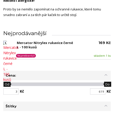
někoho i alergické!
Proto by se nemělo zapomínat na ochranné rukavice, které tomu
snadno zabraní a za těch pár kaček to určitě stojí.
Nejprodávanější
Mercator Nitrylex rukavice černé
169 Kč
1.
L - 100 kusů
skladem 1 ks
Nejprodávanější
Cena:
Od
Do
Kč
Kč
Štítky