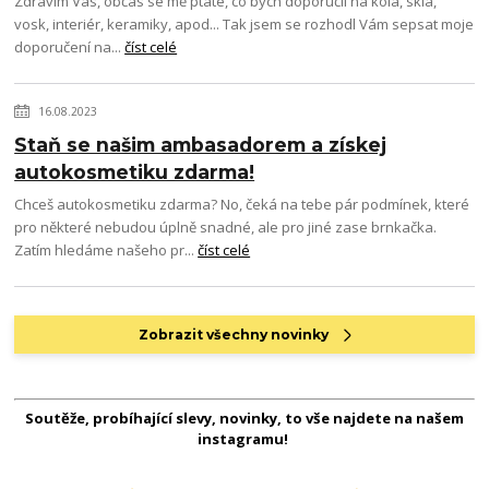
Zdravím Vás, občas se mě ptáte, co bych doporučil na kola, skla,
vosk, interiér, keramiky, apod... Tak jsem se rozhodl Vám sepsat moje
doporučení na...
číst celé
16.08.2023
Staň se našim ambasadorem a získej
autokosmetiku zdarma!
Chceš autokosmetiku zdarma? No, čeká na tebe pár podmínek, které
pro některé nebudou úplně snadné, ale pro jiné zase brnkačka.
Zatím hledáme našeho pr...
číst celé
Zobrazit všechny novinky
Soutěže, probíhající slevy, novinky, to vše najdete na našem
instagramu!