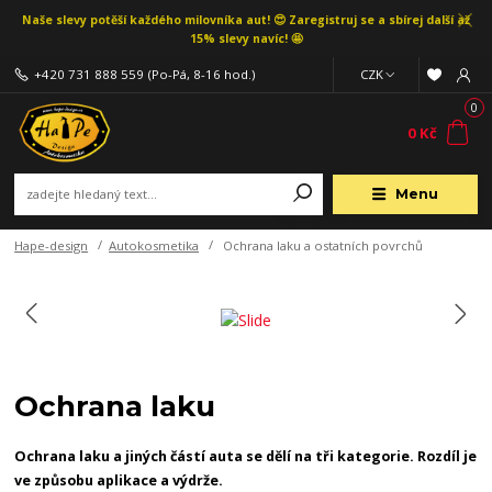
Naše slevy potěší každého milovníka aut! 😍 Zaregistruj se a sbírej další až
15% slevy navíc! 🤩
+420 731 888 559
(Po-Pá, 8-16 hod.)
CZK
0
0 Kč
Menu
Hape-design
Autokosmetika
Ochrana laku a ostatních povrchů
Ochrana laku
Ochrana laku a jiných částí auta se dělí na tři kategorie. Rozdíl je
ve způsobu aplikace a výdrže.