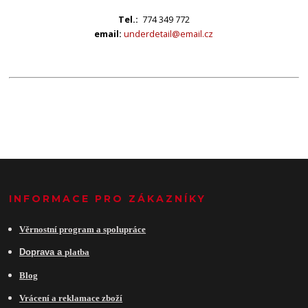
Tel.:
774 349 772
email:
underdetail@email.cz
INFORMACE PRO ZÁKAZNÍKY
Věrnostní program a spolupráce
Do
prava a
platba
Blog
Vrácení a reklamace zboží