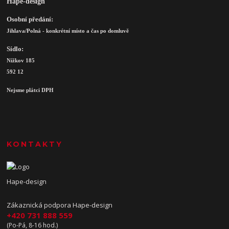
Hape-design
Osobní předání:
Jihlava/Polná - konkrétní místo a čas po domluvě
Sídlo:
Nížkov 185
592 12
Nejsme plátci DPH
KONTAKTY
Hape-design
Zákaznická podpora Hape-design
+420 731 888 559
(Po-Pá, 8-16 hod.)