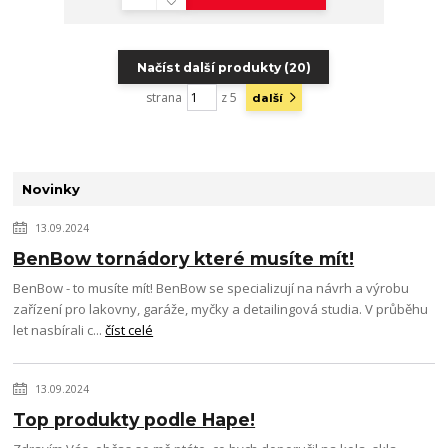
Načíst další produkty (20)
strana
z 5
další
Novinky
13.09.2024
BenBow tornádory které musíte mít!
BenBow - to musíte mít! BenBow se specializují na návrh a výrobu
zařízení pro lakovny, garáže, myčky a detailingová studia. V průběhu
let nasbírali c...
číst celé
13.09.2024
Top produkty podle Hape!