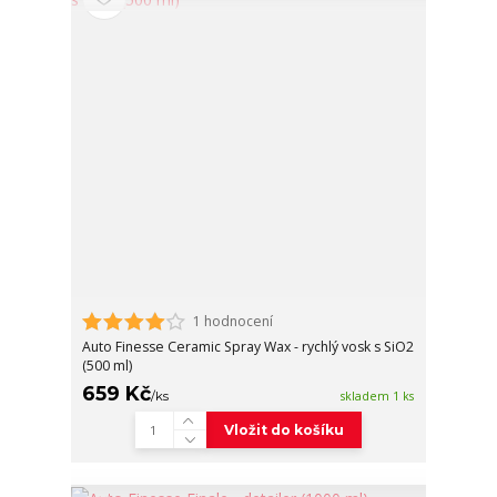
1 hodnocení
Auto Finesse Ceramic Spray Wax - rychlý vosk s SiO2
(500 ml)
659 Kč
/
ks
skladem 1 ks
Vložit do košíku