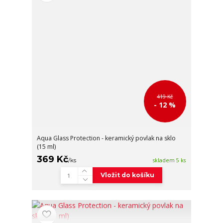
419 Kč
- 12 %
Aqua Glass Protection - keramický povlak na sklo
(15 ml)
369 Kč
/
ks
skladem 5 ks
Vložit do košíku