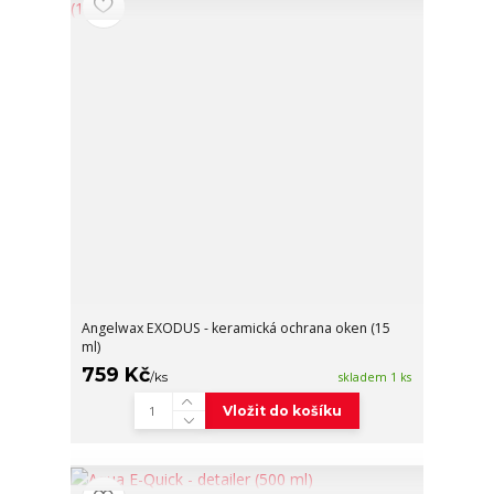
Angelwax EXODUS - keramická ochrana oken (15
ml)
759 Kč
/
ks
skladem 1 ks
Vložit do košíku