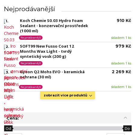
Nejprodávanější
Koch Chemie S0.03 Hydro Foam
910 Kč
1.
Sealant - konzervační prostředek
(1000 ml)
skladem 1 ks
Nejprodávanější
SOFT99 New Fusso Coat 12
979 Kč
2.
Months Wax Light - tvrdý
syntetický vosk (200 g)
skladem 1 ks
Nejprodávanější
Gyeon Q2 Mohs EVO - keramická
2 269 Kč
3.
ochrana (30 ml)
skladem 1 ks
Nejprodávanější
zobrazit více produktů
Cena:
Od
Do