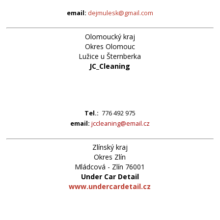
email:
dejmulesk@gmail.com
Olomoucký kraj
Okres Olomouc
Lužice u Šternberka
JC_Cleaning
Tel.:
776 492 975
email:
jccleaning@email.cz
Zlínský kraj
Okres Zlín
Mládcová - Zlín 76001
Under Car Detail
www.undercardetail.cz