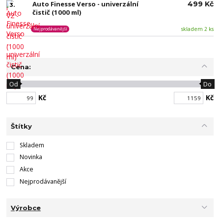
Auto Finesse Verso - univerzální
499 Kč
3.
čistič (1000 ml)
skladem 2 ks
Nejprodávanější
Cena:
Od
Do
Kč
Kč
Štítky
Skladem
Novinka
Akce
Nejprodávanější
Výrobce