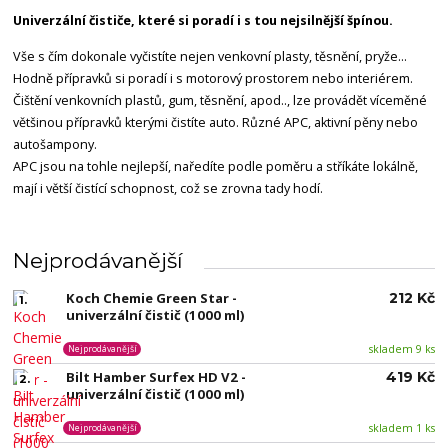
Univerzální čističe, které si poradí i s tou nejsilnější špínou.
Vše s čím dokonale vyčistíte nejen venkovní plasty, těsnění, pryže...
Hodně přípravků si poradí i s motorový prostorem nebo interiérem.
Čištění venkovních plastů, gum, těsnění, apod.., lze provádět víceměné
většinou přípravků kterými čistíte auto. Různé APC, aktivní pěny nebo
autošampony.
APC jsou na tohle nejlepší, naředíte podle poměru a stříkáte lokálně,
mají i větší čistící schopnost, což se zrovna tady hodí.
Nejprodávanější
Koch Chemie Green Star -
212 Kč
1.
univerzální čistič (1000 ml)
skladem 9 ks
Nejprodávanější
Bilt Hamber Surfex HD V2 -
419 Kč
2.
univerzální čistič (1000 ml)
skladem 1 ks
Nejprodávanější