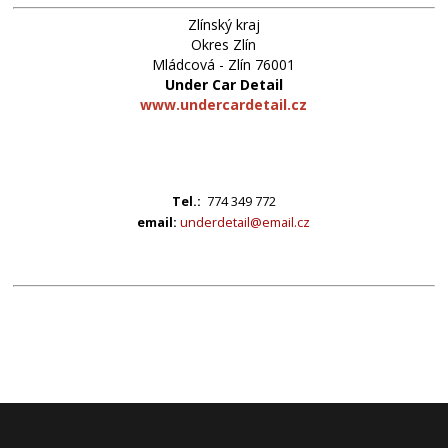
Zlínský kraj
Okres Zlín
Mládcová - Zlín 76001
Under Car Detail
www.undercardetail.cz
Tel.:
774 349 772
email:
underdetail@email.cz