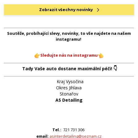
Zobrazit všechny novinky
Soutěže, probíhající slevy, novinky, to vše najdete na našem
instagramu!
Sledujte nás na instagramu
👇
Tady Vaše auto dostane maximální péči!
Kraj Vysočina
Okres Jihlava
Stonařov
AS Detailing
Tel.:
721 731 306
email:
asinterdetailing@seznam.cz