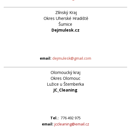
Zlínský Kraj
Okres Uherské Hradiště
Šumice
Dejmulesk.cz
email:
dejmulesk@gmail.com
Olomoucký kraj
Okres Olomouc
Lužice u Šternberka
JC_Cleaning
Tel.:
776 492 975
email:
jccleaning@email.cz