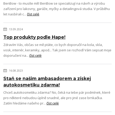
BenBow - to musíte mít! BenBow se specializují na návrh a výrobu
zařízení pro lakovny, garáže, myčky a detailingová studia. V průběhu
let nasbírali c...
číst celé
13.09.2024
Top produkty podle Hape!
Zdravím Vás, občas se mě ptáte, co bych doporučil na kola, skla,
vosk, interiér, keramiky, apod... Tak jsem se rozhodl Vám sepsat moje
doporučení na...
číst celé
16.08.2023
Staň se našim ambasadorem a získej
autokosmetiku zdarma!
Chceš autokosmetiku zdarma? No, čeká na tebe pár podmínek, které
pro některé nebudou úplně snadné, ale pro jiné zase brnkačka.
Zatím hledáme našeho pr...
číst celé