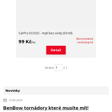
CarPro ECH2O - mytí bez vody (50 ml)
Momentálně
99 Kč
/
ks
nedostupné
Detail
strana
z 1
Novinky
13.09.2024
BenBow tornádory které musíte mít!