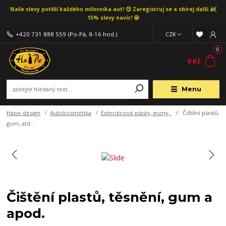
Naše slevy potěší každého milovníka aut! 😍 Zaregistruj se a sbírej další až
15% slevy navíc! 🤩
+420 731 888 559
(Po-Pá, 8-16 hod.)
CZK
0
0 Kč
Menu
Hape-design
Autokosmetika
Exteriérové plasty, gumy,
Čištění plastů,
gum, atd..
Čištění plastů, těsnění, gum a
apod.