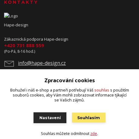
KONTAKTY
Hape-design
Zákaznická podpora Hape-design
+420 731 888 559
(Po-Pá, 8-16 hod.)
info@hape-design.cz
Zpracování cookies
Bohužel i náš e-shop a partneři potřebují Váš
souhlas
s použitím
souborů cookies, aby Vám mohli zobrazovat informace týkající
se Vašich zájmů.
Upravit sběr cookies.
Nastavení
Souhlasím
© 2025 Copyright Hape-design
Souhlas můžete odmítnout
zde
.
Vytvořeno na
Eshop-rychle.cz