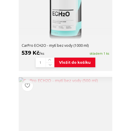
CarPro ECH2O - mytí bez vody (1000 ml)
539 Kč
/
ks
skladem 1 ks
Vložit do košíku