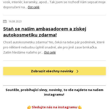
vosk, interiér, keramiky, apod... Tak jsem se rozhodl Vám sepsat moje
doporučení na...
číst celé
16.08.2023
Staň se našim ambasadorem a získej
autokosmetiku zdarma!
Chceš autokosmetiku zdarma? No, čeká na tebe pár podmínek, které
pro některé nebudou úplně snadné, ale pro jiné zase brnkačka.
Zatím hledáme našeho pr...
číst celé
Zobrazit všechny novinky
Soutěže, probíhající slevy, novinky, to vše najdete na našem
instagramu!
Sledujte nás na instagramu