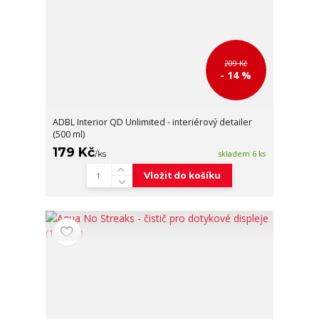
209 Kč
- 14 %
ADBL Interior QD Unlimited - interiérový detailer
(500 ml)
179 Kč
/
ks
skladem 6 ks
Vložit do košíku