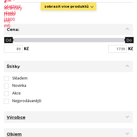
zobrazit více produktů
Cena:
Od
Do
Kč
Kč
Štítky
Skladem
Novinka
Akce
Nejprodávanější
Výrobce
Objem