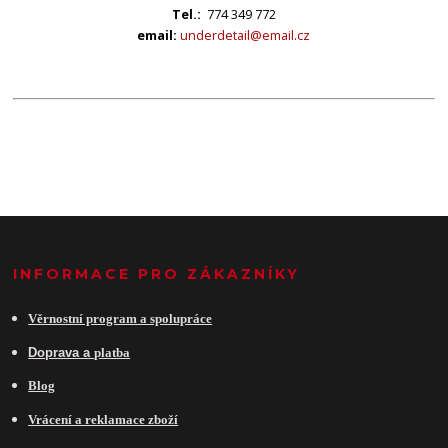
Tel.:
774 349 772
email:
underdetail@email.cz
INFORMACE PRO ZÁKAZNÍKY
Věrnostní program a spolupráce
Do
prava a
platba
Blog
Vrácení a reklamace zboží