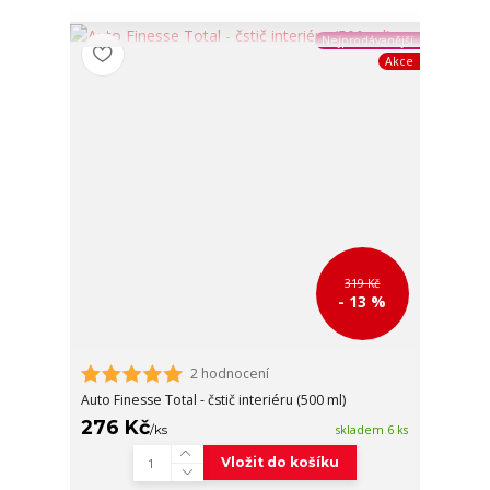
Nejprodávanější
Akce
319 Kč
- 13 %
2 hodnocení
Auto Finesse Total - čstič interiéru (500 ml)
276 Kč
/
ks
skladem 6 ks
Vložit do košíku