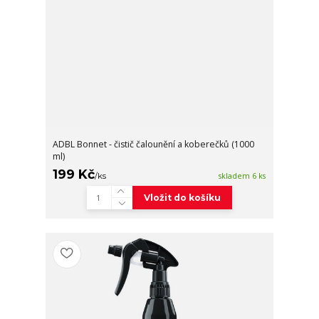
ADBL Bonnet - čistič čalounění a koberečků (1000
ml)
199 Kč
/
ks
skladem 6 ks
Vložit do košíku