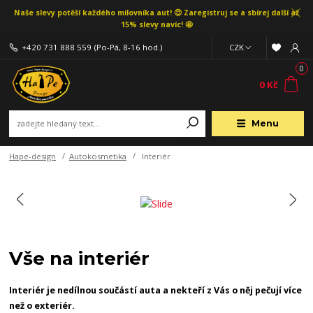
Naše slevy potěší každého milovníka aut! 😍 Zaregistruj se a sbírej další až
15% slevy navíc! 🤩
+420 731 888 559
(Po-Pá, 8-16 hod.)
CZK
0
0 Kč
Menu
Hape-design
Autokosmetika
Interiér
Vše na interiér
Interiér je nedílnou součástí auta a nekteří z Vás o něj pečují více
než o exteriér.