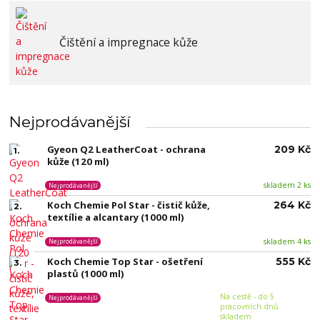
Čištění a impregnace kůže
Nejprodávanější
Gyeon Q2 LeatherCoat - ochrana
209 Kč
1.
kůže (120 ml)
skladem 2 ks
Nejprodávanější
Koch Chemie Pol Star - čistič kůže,
264 Kč
2.
textílie a alcantary (1000 ml)
skladem 4 ks
Nejprodávanější
Koch Chemie Top Star - ošetření
555 Kč
3.
plastů (1000 ml)
Na cestě - do 5
Nejprodávanější
pracovních dnů
skladem