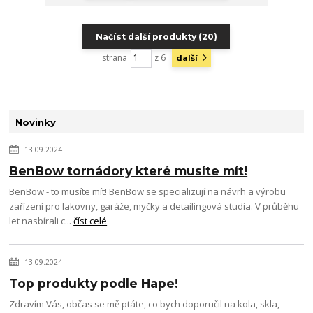
Načíst další produkty (20)
strana
z 6
další
Novinky
13.09.2024
BenBow tornádory které musíte mít!
BenBow - to musíte mít! BenBow se specializují na návrh a výrobu
zařízení pro lakovny, garáže, myčky a detailingová studia. V průběhu
let nasbírali c...
číst celé
13.09.2024
Top produkty podle Hape!
Zdravím Vás, občas se mě ptáte, co bych doporučil na kola, skla,