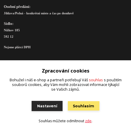
Osobní předání:
Jihlava/Polná - konkrétní místo a čas po domluvě
Sídlo:
Nížkov 185
592 12
Nejsme plátci DPH
Zpracování cookies
KONTAKTY
Bohužel i náš e-shop a partneři potřebují Váš
souhlas
s použitím
souborů cookies, aby Vám mohli zobrazovat informace týkající
se Vašich zájmů.
Hape-design
Nastavení
Souhlasím
Zákaznická podpora Hape-design
+420 731 888 559
Souhlas můžete odmítnout
zde
.
(Po-Pá, 8-16 hod.)