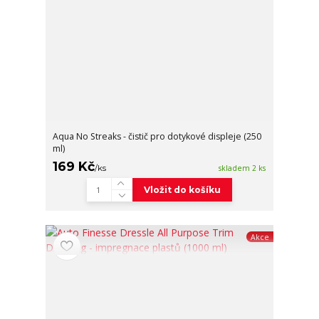
Aqua No Streaks - čistič pro dotykové displeje (250
ml)
169 Kč
/
ks
skladem 2 ks
Vložit do košíku
Akce