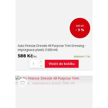
649 Kč
- 9 %
Auto Finesse Dressle All Purpose Trim Dressing -
impregnace plastů (1000 ml)
588 Kč
/
ks
skladem 1 ks
Vložit do košíku