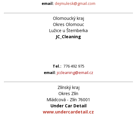
email:
dejmulesk@gmail.com
Olomoucký kraj
Okres Olomouc
Lužice u Šternberka
JC_Cleaning
Tel.:
776 492 975
email:
jccleaning@email.cz
Zlínský kraj
Okres Zlín
Mládcová - Zlín 76001
Under Car Detail
www.undercardetail.cz