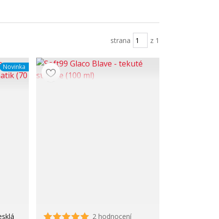
strana
z 1
Novinka
esklá
2 hodnocení