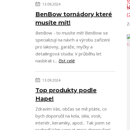
13.09.2024
N
BenBow tornádory které
musíte mít!
Z
BenBow - to musíte mít! BenBow se
specializují na návrh a výrobu zařízení
pro lakovny, garáže, myčky a
detailingová studia. V průběhu let
nasbírali c...
číst celé
13.09.2024
Top produkty podle
Hape!
Zdravím Vás, občas se mě ptáte, co
bych doporučil na kola, skla, vosk,
interiér, keramiky, apod... Tak jsem se
rozhodl Vám sepsat moje doporučení