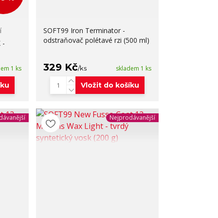
í
SOFT99 Iron Terminator -
odstraňovač polétavé rzi (500 ml)
 -
329 Kč
dem 1 ks
/
ks
skladem 1 ks
íku
Vložit do košíku
dávanější
Nejprodávanější