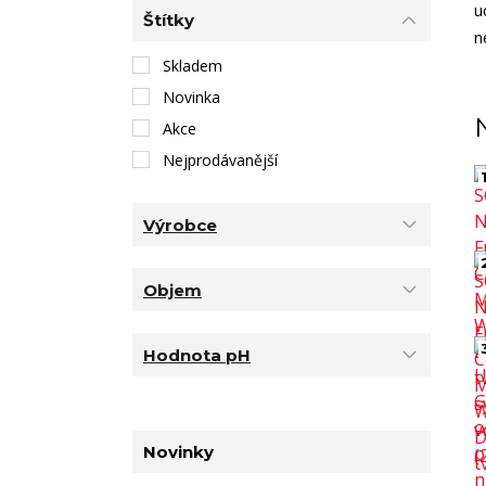
u
Štítky
n
Skladem
Novinka
Akce
Nejprodávanější
1
Výrobce
Objem
Hodnota pH
Novinky