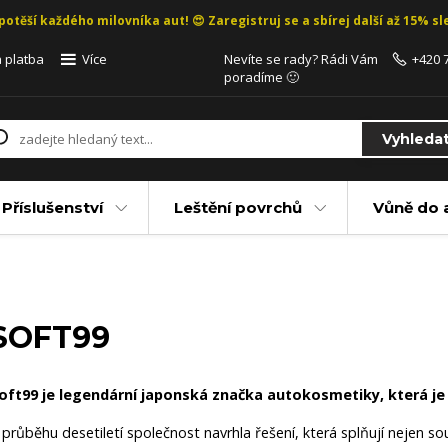
potěší každého milovníka aut! 😍 Zaregistruj se a sbírej další až 15% sle
 platba
Více
Nevíte se rady? Rádi Vám
+420 
poradíme 🙂
Vyhleda
Příslušenství
Leštění povrchů
Vůně do 
SOFT99
oft99 je legendární japonská značka autokosmetiky, která je na
 průběhu desetiletí společnost navrhla řešení, která splňují nejen so