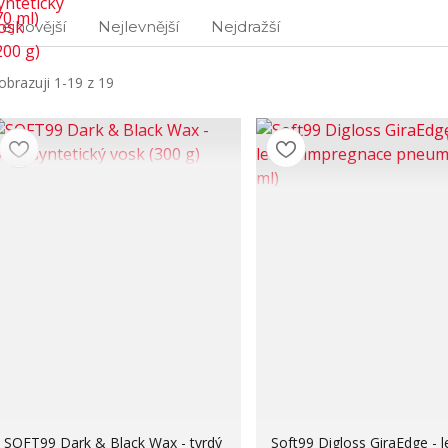
ejnovější
Nejlevnější
Nejdražší
obrazuji 1-19 z 19
SOFT99 Dark & Black Wax - tvrdý
Soft99 Digloss GiraEdge - l