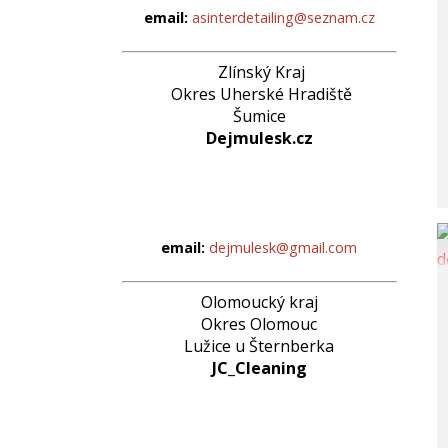
email:
asinterdetailing@seznam.cz
Zlínský Kraj
Okres Uherské Hradiště
Šumice
Dejmulesk.cz
email:
dejmulesk@gmail.com
Olomoucký kraj
Okres Olomouc
Lužice u Šternberka
JC_Cleaning