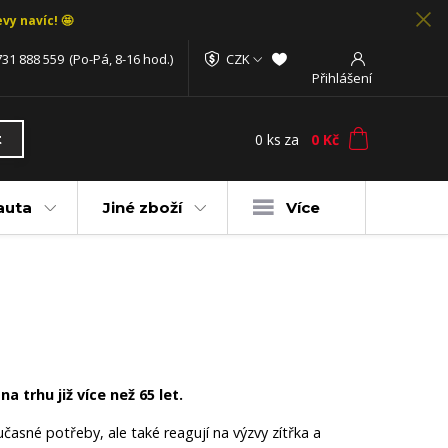
vy navíc! 🤩
731 888 559
(Po-Pá, 8-16 hod.)
CZK
Přihlášení
0
ks
za
0 Kč
t
auta
Jiné zboží
Více
 trhu již více než 65 let.
učasné potřeby, ale také reagují na výzvy zítřka a