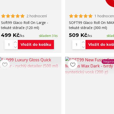
2 hodnocení
1 hodnocen
Soft99 Glaco Roll On Large -
SOFT99 Glaco Roll On MAX
tekuté stěrače (120 ml)
tekuté stěrače (300 ml)
499 Kč
509 Kč
/
ks
skladem 3 ks
/
ks
skla
Vložit do košíku
Vložit do koš
Nejpro