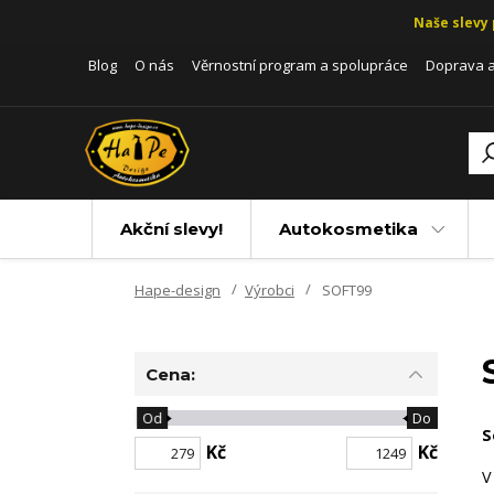
Naše slevy 
Blog
O nás
Věrnostní program a spolupráce
Doprava a
Akční slevy!
Autokosmetika
Hape-design
Výrobci
SOFT99
Cena:
Od
Do
S
Kč
Kč
V