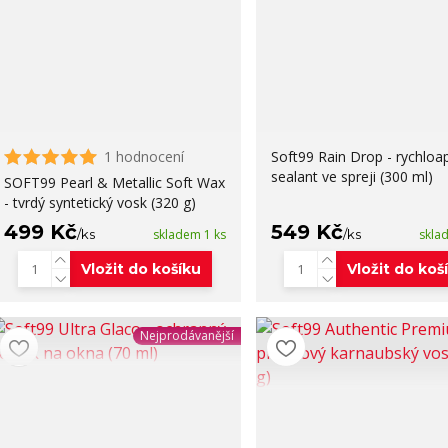
1 hodnocení
Soft99 Rain Drop - rychloap
sealant ve spreji (300 ml)
SOFT99 Pearl & Metallic Soft Wax
- tvrdý syntetický vosk (320 g)
499 Kč
549 Kč
/
ks
skladem 1 ks
/
ks
skla
Vložit do košíku
Vložit do koš
Nejprodávanější