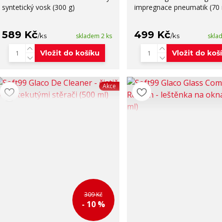
syntetický vosk (300 g)
impregnace pneumatik (70 
589 Kč
499 Kč
/
ks
skladem 2 ks
/
ks
skla
Vložit do košíku
Vložit do koš
Akce
309 Kč
- 10 %