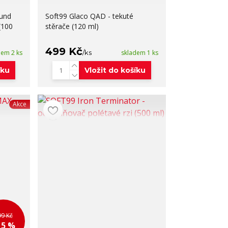
und
Soft99 Glaco QAD - tekuté
(100
stěrače (120 ml)
499 Kč
dem 2 ks
/
ks
skladem 1 ks
íku
Vložit do košíku
Akce
99 Kč
15 %