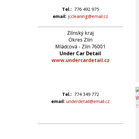
Tel.:
776 492 975
email:
jccleaning@email.cz
Zlínský kraj
Okres Zlín
Mládcová - Zlín 76001
Under Car Detail
www.undercardetail.cz
Tel.:
774 349 772
email:
underdetail@email.cz