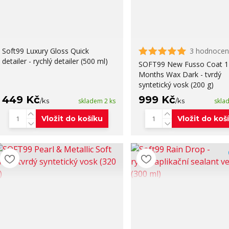
Soft99 Luxury Gloss Quick
3 hodnocen
detailer - rychlý detailer (500 ml)
SOFT99 New Fusso Coat 1
Months Wax Dark - tvrdý
syntetický vosk (200 g)
449 Kč
999 Kč
/
ks
skladem 2 ks
/
ks
skla
Vložit do košíku
Vložit do koš