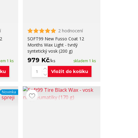
í
2 hodnocení
2
SOFT99 New Fusso Coat 12
Months Wax Light - tvrdý
syntetický vosk (200 g)
979 Kč
dem 1 ks
/
ks
skladem 1 ks
íku
Vložit do košíku
Novinka