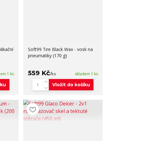
likační
Soft99 Tire Black Wax - vosk na
pneumatiky (170 g)
559 Kč
dem 1 ks
/
ks
skladem 1 ks
íku
Vložit do košíku