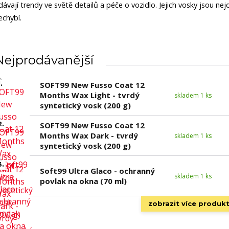
dávají trendy ve světě detailů a péče o vozidlo. Jejich vosky jsou ne
echybí.
Nejprodávanější
.
SOFT99 New Fusso Coat 12
Months Wax Light - tvrdý
skladem 1 ks
syntetický vosk (200 g)
2.
SOFT99 New Fusso Coat 12
Months Wax Dark - tvrdý
skladem 1 ks
syntetický vosk (200 g)
3.
Soft99 Ultra Glaco - ochranný
skladem 1 ks
povlak na okna (70 ml)
zobrazit více produk