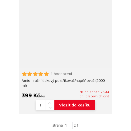
1 hodnocení
Amio - ruční tlakový postřikovač/napěňovač (2000
ml)
Na objednání - 5-14
399 Kč
/
ks
dní pracovních dnů
Vložit do košíku
strana
z 1