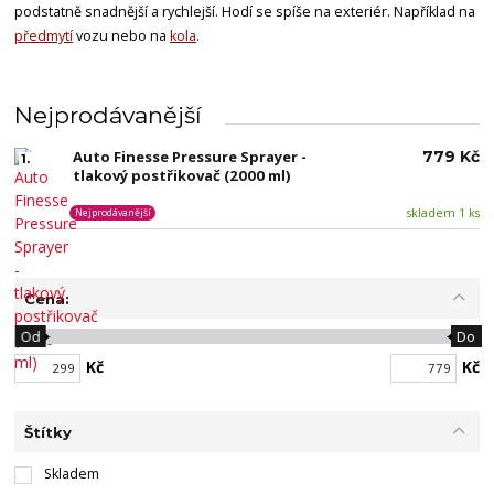
podstatně snadnější a rychlejší.
Hodí se spíše na exteriér. Například na
předmytí
vozu nebo na
kola
.
Nejprodávanější
Auto Finesse Pressure Sprayer -
779 Kč
1.
tlakový postřikovač (2000 ml)
skladem 1 ks
Nejprodávanější
Cena:
Od
Do
Kč
Kč
Štítky
Skladem