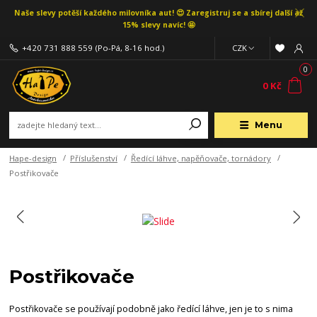
Naše slevy potěší každého milovníka aut! 😍 Zaregistruj se a sbírej další až
15% slevy navíc! 🤩
+420 731 888 559
(Po-Pá, 8-16 hod.)
CZK
0
0 Kč
Menu
Hape-design
Příslušenství
Ředící láhve, napěňovače, tornádory
Postřikovače
Postřikovače
Postřikovače se používají podobně jako ředící láhve, jen je to s nima