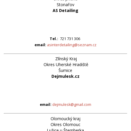
Stonařov
AS Detailing
Tel.:
721 731 306
email:
asinterdetailing@seznam.cz
Zlínský Kraj
Okres Uherské Hradiště
Šumice
Dejmulesk.cz
email:
dejmulesk@gmail.com
Olomoucký kraj
Okres Olomouc
Lužice u Šternberka