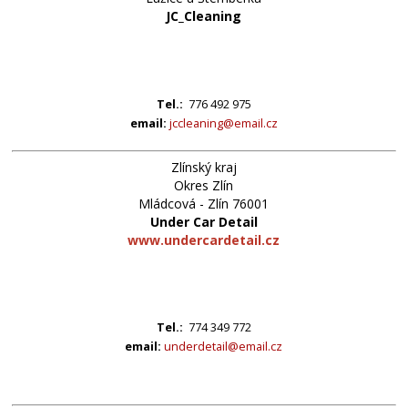
JC_Cleaning
Tel.:
776 492 975
email:
jccleaning@email.cz
Zlínský kraj
Okres Zlín
Mládcová - Zlín 76001
Under Car Detail
www.undercardetail.cz
Tel.:
774 349 772
email:
underdetail@email.cz