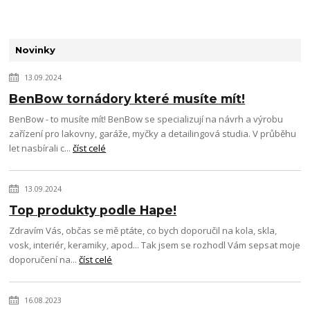
Novinky
13.09.2024
BenBow tornádory které musíte mít!
BenBow - to musíte mít! BenBow se specializují na návrh a výrobu
zařízení pro lakovny, garáže, myčky a detailingová studia. V průběhu
let nasbírali c...
číst celé
13.09.2024
Top produkty podle Hape!
Zdravím Vás, občas se mě ptáte, co bych doporučil na kola, skla,
vosk, interiér, keramiky, apod... Tak jsem se rozhodl Vám sepsat moje
doporučení na...
číst celé
16.08.2023