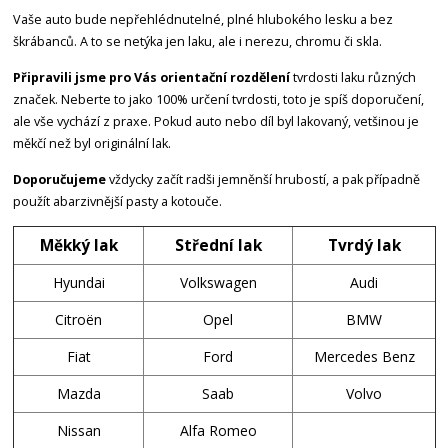
Vaše auto bude nepřehlédnutelné, plné hlubokého lesku a bez
škrábanců. A to se netýka jen laku, ale i nerezu, chromu či skla.
Připravili jsme pro Vás orientační rozdělení
tvrdosti laku různých
značek. Neberte to jako 100% určení tvrdosti, toto je spíš doporučení,
ale vše vychází z praxe. Pokud auto nebo díl byl lakovaný, vetšinou je
měkčí než byl originální lak.
Doporučujeme
vždycky začít radši jemněnší hrubostí, a pak případně
použít abarzivnější pasty a kotouče.
Měkký lak
Střední lak
Tvrdý lak
Hyundai
Volkswagen
Audi
Citroën
Opel
BMW
Fiat
Ford
Mercedes Benz
Mazda
Saab
Volvo
Nissan
Alfa Romeo