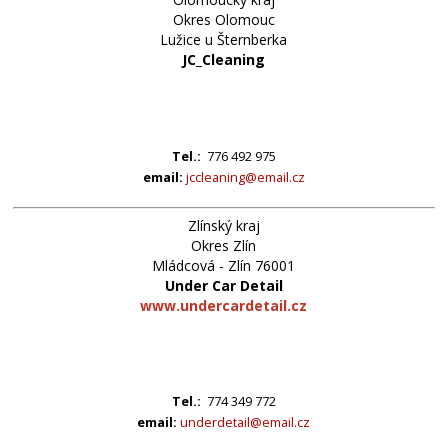
Okres Olomouc
Lužice u Šternberka
JC_Cleaning
Tel.:
776 492 975
email:
jccleaning@email.cz
Zlínský kraj
Okres Zlín
Mládcová - Zlín 76001
Under Car Detail
www.undercardetail.cz
Tel.:
774 349 772
email:
underdetail@email.cz