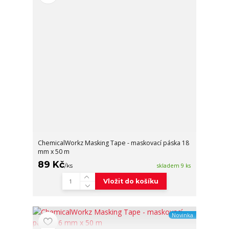
ChemicalWorkz Masking Tape - maskovací páska 18
mm x 50 m
89 Kč
/
ks
skladem 9 ks
Vložit do košíku
Novinka