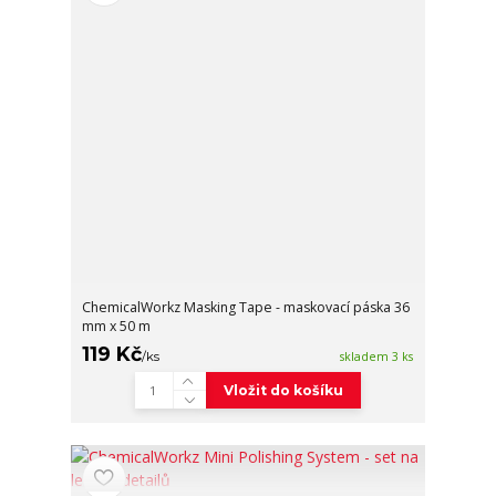
ChemicalWorkz Masking Tape - maskovací páska 36
mm x 50 m
119 Kč
/
ks
skladem 3 ks
Vložit do košíku