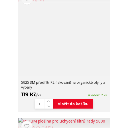
5925 3M předfiltr P2 (lakování) na organické plyny a
výpary
119 Kč
/
ks
skladem 2 ks
Vložit do košíku