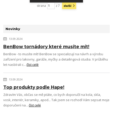
strana
z 7
další
Novinky
13.09.2024
BenBow tornádory které musíte mít!
BenBow - to musíte mít! BenBow se specializují na návrh a výrobu
zařízení pro lakovny, garáže, myčky a detailingová studia. V průběhu
let nasbírali c...
číst celé
13.09.2024
Top produkty podle Hape!
Zdravím Vás, občas se mě ptáte, co bych doporučil na kola, skla,
vosk, interiér, keramiky, apod... Tak jsem se rozhodl Vám sepsat moje
doporučení na...
číst celé