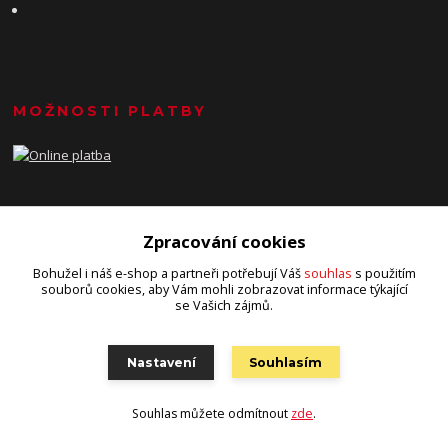
MOŽNOSTI PLATBY
Zpracování cookies
Bohužel i náš e-shop a partneři potřebují Váš
souhlas
s použitím
souborů cookies, aby Vám mohli zobrazovat informace týkající
se Vašich zájmů.
KDE NÁS NAJDETE
Nastavení
Souhlasím
Hape-design
Osobní předání:
Souhlas můžete odmítnout
zde
.
Jihlava/Polná - konkrétní místo a čas po domluvě