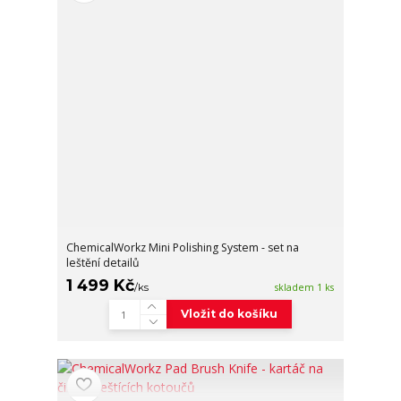
ChemicalWorkz Mini Polishing System - set na
leštění detailů
1 499 Kč
/
ks
skladem 1 ks
Vložit do košíku