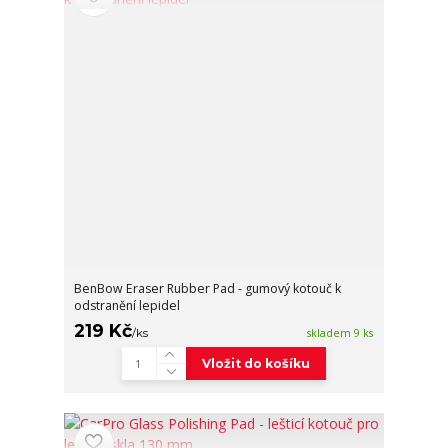
BenBow Eraser Rubber Pad - gumový kotouč k
odstranění lepidel
219 Kč
/
ks
skladem 9 ks
Vložit do košíku