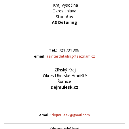
Kraj Vysočina
Okres Jihlava
Stonařov
AS Detailing
Tel.:
721 731 306
email:
asinterdetailing@seznam.cz
Zlínský Kraj
Okres Uherské Hradiště
Šumice
Dejmulesk.cz
email:
dejmulesk@gmail.com
Olomoucký kraj