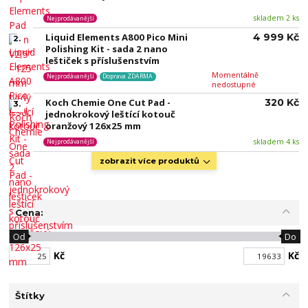
skladem 2 ks
Nejprodávanější
Liquid Elements A800 Pico Mini
4 999 Kč
2.
Polishing Kit - sada 2 nano
leštiček s příslušenstvím
Momentálně
Nejprodávanější
Doprava ZDARMA
nedostupné
Koch Chemie One Cut Pad -
320 Kč
3.
jednokrokový leštící kotouč
oranžový 126x25 mm
skladem 4 ks
Nejprodávanější
zobrazit více produktů
Cena:
Od
Do
Kč
Kč
Štítky