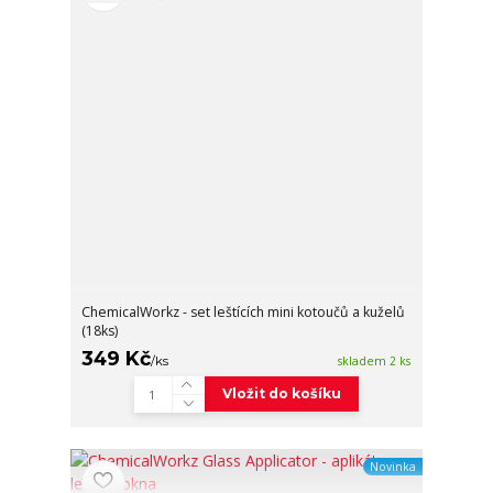
ChemicalWorkz - set leštících mini kotoučů a kuželů
(18ks)
349 Kč
/
ks
skladem 2 ks
Vložit do košíku
Novinka