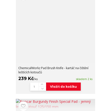
ChemicalWorkz Pad Brush Knife - kartáč na čištění
leštících kotoučů
239 Kč
/
ks
skladem 2 ks
Vložit do košíku