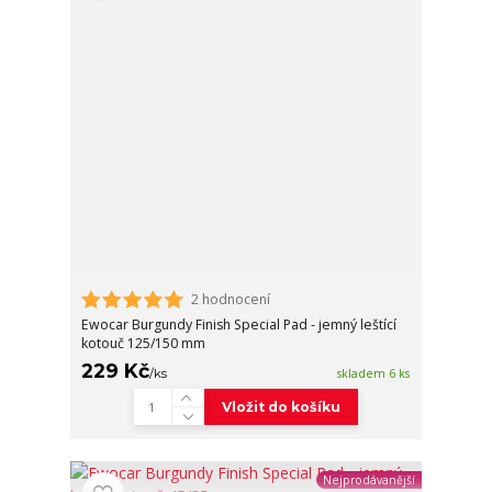
2 hodnocení
Ewocar Burgundy Finish Special Pad - jemný leštící
kotouč 125/150 mm
229 Kč
/
ks
skladem 6 ks
Vložit do košíku
Nejprodávanější