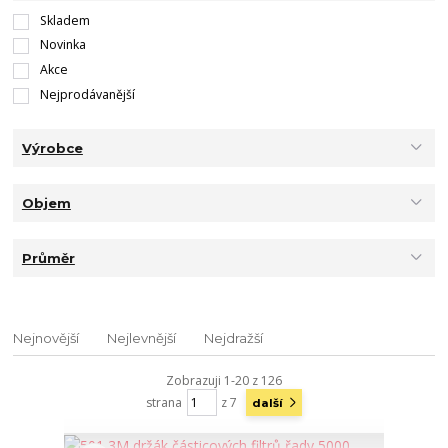
Skladem
Novinka
Akce
Nejprodávanější
Výrobce
Objem
Průměr
Nejnovější
Nejlevnější
Nejdražší
Zobrazuji 1-20 z 126
strana
z 7
další