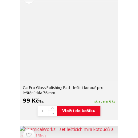
CarPro Glass Polishing Pad - lešticí kotouč pro
leštění skla 76 mm
99 Kč
/
ks
skladem 6 ks
Vložit do košíku