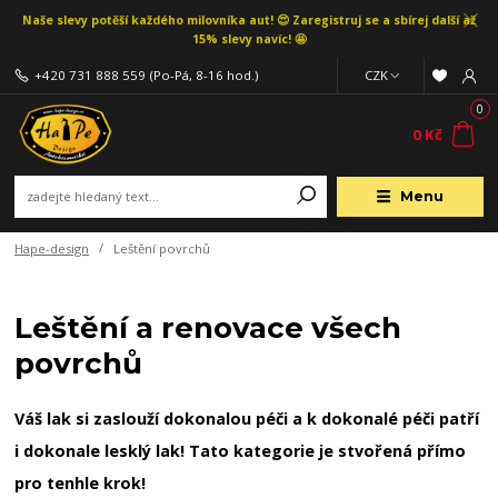
Naše slevy potěší každého milovníka aut! 😍 Zaregistruj se a sbírej další až
15% slevy navíc! 🤩
+420 731 888 559
(Po-Pá, 8-16 hod.)
CZK
0
0 Kč
Menu
Hape-design
Leštění povrchů
Leštění a renovace všech
povrchů
Váš lak si zaslouží dokonalou péči a k dokonalé péči patří
i dokonale lesklý lak! Tato kategorie je stvořená přímo
pro tenhle krok!