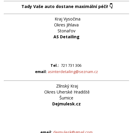
👇
Tady Vaše auto dostane maximální péči!
Kraj Vysočina
Okres Jihlava
Stonařov
AS Detailing
Tel.:
721 731 306
email:
asinterdetailing@seznam.cz
Zlínský Kraj
Okres Uherské Hradiště
Šumice
Dejmulesk.cz
email:
dejmulesk@gmail.com