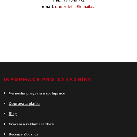
Tel.:
774 349 772
email:
underdetail@email.cz
INFORMACE PRO ZÁKAZNÍKY
Věrnostní program a spolupráce
Do
prava a
platba
Blog
Vrácení a reklamace zboží
Recenze Zboží.cz