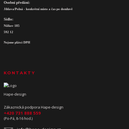
Osobní předání:
Jihlava/Polná - konkrétní místo a čas po domluvě
Sídlo:
Nížkov 185
592 12
Nejsme plátci DPH
KONTAKTY
Hape-design
Zákaznická podpora Hape-design
+420 731 888 559
(Po-Pá, 8-16 hod.)