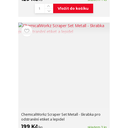
Vložit do košíku
ChemicalWorkz Scraper Set Metall - škrabka pro
odstranění etiket a lepidel
199 Kč
/
ks
skladem 3 ks