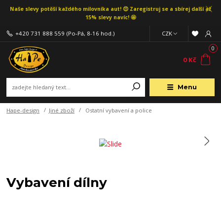
Naše slevy potěší každého milovníka aut! 😍 Zaregistruj se a sbírej další až
15% slevy navíc! 🤩
+420 731 888 559
(Po-Pá, 8-16 hod.)
CZK
0
0 Kč
Menu
Hape-design
Jiné zboží
Ostatní vybavení a police
Vybavení dílny