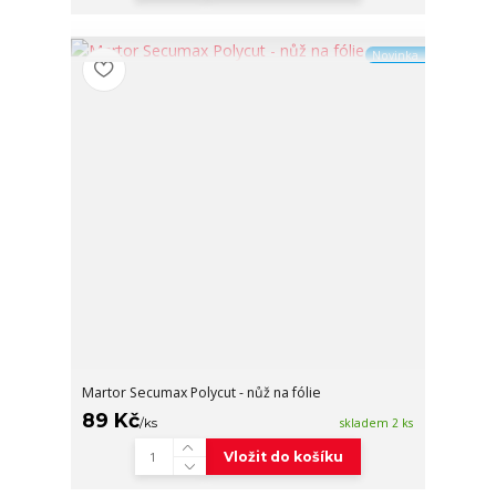
Novinka
Martor Secumax Polycut - nůž na fólie
89 Kč
/
ks
skladem 2 ks
Vložit do košíku