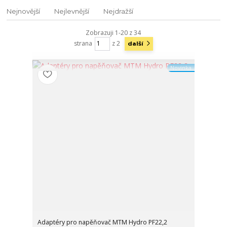
Nejnovější
Nejlevnější
Nejdražší
Zobrazuji 1-20 z 34
strana
z 2
další
Novinka
Adaptéry pro napěňovač MTM Hydro PF22,2