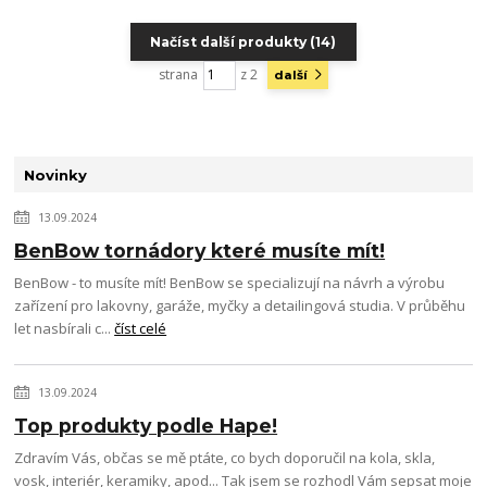
Načíst další produkty (14)
strana
z 2
další
Novinky
13.09.2024
BenBow tornádory které musíte mít!
BenBow - to musíte mít! BenBow se specializují na návrh a výrobu
zařízení pro lakovny, garáže, myčky a detailingová studia. V průběhu
let nasbírali c...
číst celé
13.09.2024
Top produkty podle Hape!
Zdravím Vás, občas se mě ptáte, co bych doporučil na kola, skla,
vosk, interiér, keramiky, apod... Tak jsem se rozhodl Vám sepsat moje