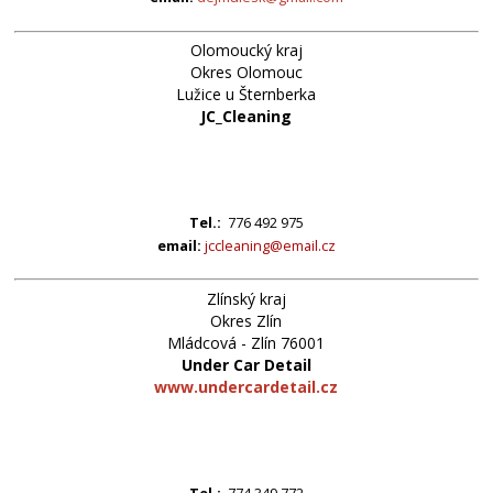
Olomoucký kraj
Okres Olomouc
Lužice u Šternberka
JC_Cleaning
Tel.:
776 492 975
email:
jccleaning@email.cz
Zlínský kraj
Okres Zlín
Mládcová - Zlín 76001
Under Car Detail
www.undercardetail.cz