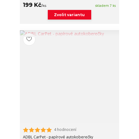
199 Kč
/
ks
skladem 7 ks
Zvolit variantu
4 hodnocení
ADBL CarPet - papírové autokoberečky