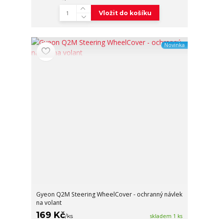
Vložit do košíku
Novinka
Gyeon Q2M Steering WheelCover - ochranný návlek
na volant
169 Kč
/
ks
skladem 1 ks