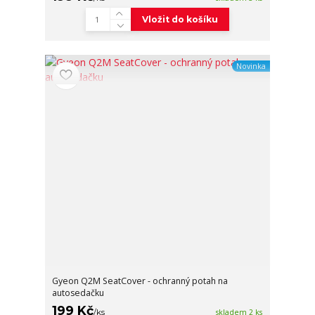
Vložit do košíku
Novinka
Gyeon Q2M SeatCover - ochranný potah na
autosedačku
199 Kč
/
ks
skladem 2 ks