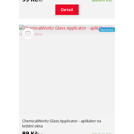
/
ks
skladem 4 ks
Detail
Novinka
ChemicalWorkz Glass Applicator - aplikátor na
leštění okna
89 Kč