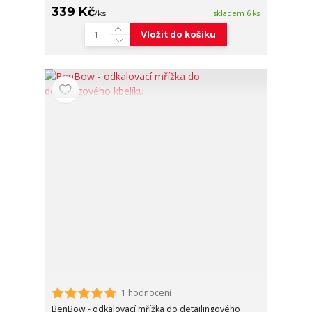
339 Kč
/
ks
skladem 6 ks
Vložit do košíku
1 hodnocení
BenBow - odkalovací mřížka do detailingového