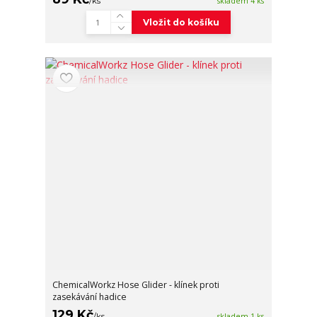
/
ks
skladem 4 ks
Vložit do košíku
ChemicalWorkz Hose Glider - klínek proti
zasekávání hadice
129 Kč
/
ks
skladem 1 ks