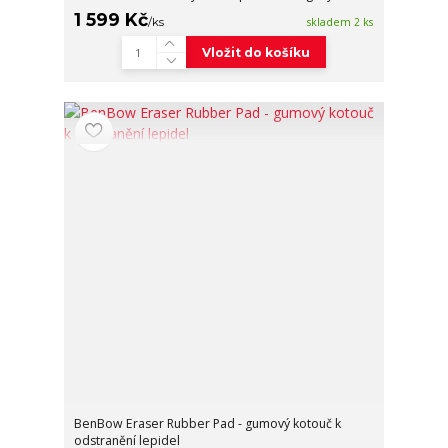
1 599 Kč
/
ks
skladem 2 ks
Vložit do košíku
BenBow Eraser Rubber Pad - gumový kotouč k
odstranění lepidel