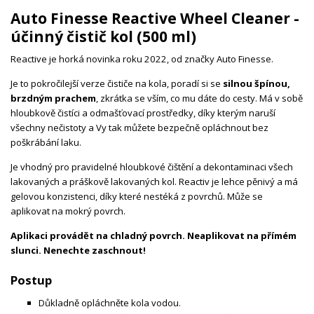
Auto Finesse Reactive Wheel Cleaner -
účinný čistič kol (500 ml)
Reactive je horká novinka roku 2022, od značky Auto Finesse.
Je to pokročilejší verze čističe na kola, poradí si se
silnou špínou,
brzdným prachem
, zkrátka se vším, co mu dáte do cesty. Má v sobě
hloubkově čistíci a odmašťovací prostředky, díky kterým naruší
všechny nečistoty a Vy tak můžete bezpečně opláchnout bez
poškrábání laku.
Je vhodný pro pravidelné hloubkové čištění a dekontaminaci všech
lakovaných a práškově lakovaných kol. Reactiv je lehce pěnivý a má
gelovou konzistenci, díky které nestéká z povrchů. Může se
aplikovat na mokrý povrch.
Aplikaci provádět na chladný povrch. Neaplikovat na přímém
slunci. Nenechte zaschnout!
Postup
Důkladně opláchněte kola vodou.