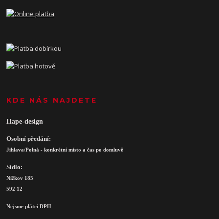
KDE NÁS NAJDETE
Hape-design
Osobní předání:
Jihlava/Polná - konkrétní místo a čas po domluvě
Sídlo:
Nížkov 185
592 12
Nejsme plátci DPH