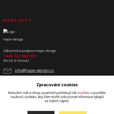
KONTAKTY
Hape-design
Zákaznická podpora Hape-design
+420 731 888 559
(Po-Pá, 8-16 hod.)
info@hape-design.cz
Zpracování cookies
Bohužel i náš e-shop a partneři potřebují Váš
souhlas
s použitím
souborů cookies, aby Vám mohli zobrazovat informace týkající
se Vašich zájmů.
Upravit sběr cookies.