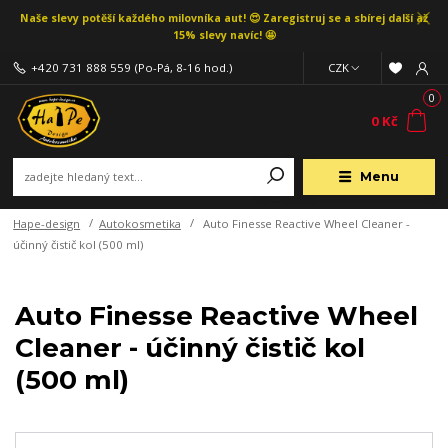
Naše slevy potěší každého milovníka aut! 😍 Zaregistruj se a sbírej další až
15% slevy navíc! 🤩
+420 731 888 559
(Po-Pá, 8-16 hod.)
CZK
0
0 Kč
Menu
Hape-design
Autokosmetika
Auto Finesse Reactive Wheel Cleaner -
účinný čistič kol (500 ml)
Auto Finesse Reactive Wheel
Cleaner - účinný čistič kol
(500 ml)