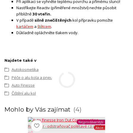
Při aplikaci se vyhněte teplému povrchu a přímému slunci!
Nastříkejte Reactiv (příměřené množství) nechte působit
přibližně
30 vteřin.
V případě
silně znečištěných
kol přípravku pomožte
kartáčem
a
štětcem
.
Důkladně opláchněte tlakem vody.
Najdete také v
Autokosmetika
Péče o alu kola a pneu
Auto Finesse
Čištění alu kol
Mohlo by Vás zajímat
4
Nejprodávanější
Akce