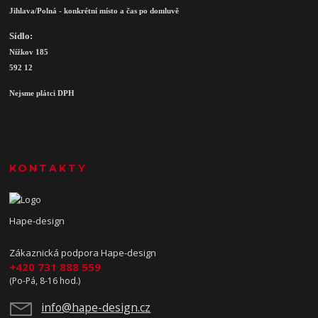
Jihlava/Polná - konkrétní místo a čas po domluvě
Sídlo:
Nížkov 185
592 12
Nejsme plátci DPH
KONTAKTY
Hape-design
Zákaznická podpora Hape-design
+420 731 888 559
(Po-Pá, 8-16 hod.)
info@hape-design.cz