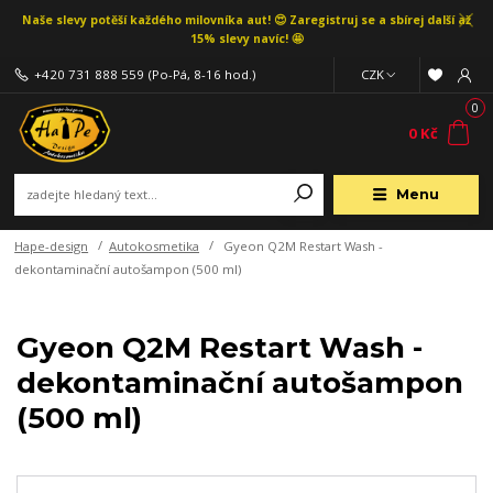
Naše slevy potěší každého milovníka aut! 😍 Zaregistruj se a sbírej další až
15% slevy navíc! 🤩
+420 731 888 559
(Po-Pá, 8-16 hod.)
CZK
0
0 Kč
Menu
Hape-design
Autokosmetika
Gyeon Q2M Restart Wash -
dekontaminační autošampon (500 ml)
Gyeon Q2M Restart Wash -
dekontaminační autošampon
(500 ml)