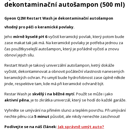
dekontaminační autošampon (500 ml)
Gyeon Q2M Restart Wash je dekontaminační autošampon
vhodný pro péči o keramické povlaky.
Jeho
mírně kyselé pH 6
vyčistí keramický povlak, který potom bude
zase makat tak jak má. Na keramické povlaky je potřeba jednou za
čas použít
kyselejší autošampon
,
který je pořádně vyčistí a znovu
obnoví jejich sílu.
Restart Wash je takový univerzální autošampon, ketrý dokáže
vyčistit, dekontaminovat a obnovit počáteční vlastnosti nanesených
keramických ochran. Po umytí bude hydrofobnost zase úplně někde
jinde, respektive tam, kde má při keramické ochraně být.
Restar Wash je
skvělý i na běžné mytí
. Použít se může i jako
aktivní pěna
, je to zkrátka univerzál, který se hodí do každé garáže.
Vyhněte se umývání na přímém slunci a teplém povrchu. Při umývání
nechte pěnu cca
5 minut
působit, ale nikdy nenechte zaschnout!
Podívejte se na náš článek:
Jak správně umýt auto?