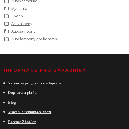
Autokosmetika
Mytí auta
Gyeon
Aktivní pěny
Autošampony
Autošampony pro keramiku
INFORMACE PRO ZÁKAZNÍKY
Věrnostní program a spolupráce
Do
prava a
platba
Blog
Vrácení a reklamace zboží
Recenze Zboží.cz