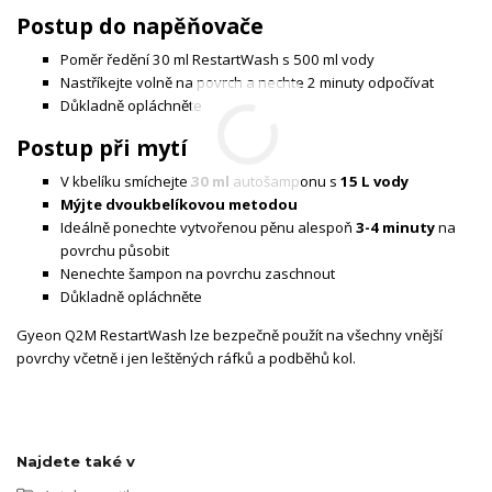
Postup do napěňovače
Poměr ředění 30 ml RestartWash s 500 ml vody
Nastříkejte volně na povrch a nechte 2 minuty odpočívat
Důkladně opláchněte
Postup při mytí
V kbelíku smíchejte
30 ml
autošamponu s
15 L vody
Mýjte dvoukbelíkovou metodou
Ideálně ponechte vytvořenou pěnu alespoň
3-4 minuty
na
povrchu působit
Nenechte šampon na povrchu zaschnout
Důkladně opláchněte
Gyeon Q2M RestartWash lze bezpečně použít na všechny vnější
povrchy včetně i jen leštěných ráfků a podběhů kol.
Najdete také v