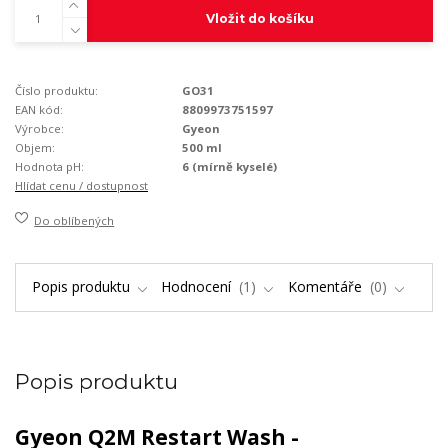
Vložit do košíku
Číslo produktu:
GO31
EAN kód:
8809973751597
Výrobce:
Gyeon
Objem:
500 ml
Hodnota pH:
6 (mírně kyselé)
Hlídat cenu / dostupnost
Do oblíbených
Popis produktu
Hodnocení
1
Komentáře
0
Popis produktu
Gyeon Q2M Restart Wash -