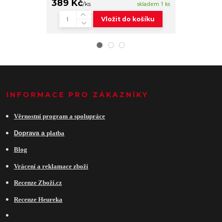
389 Kč
399 Kč
/
ks
skladem 1 ks
/
ks
Vložit do košíku
INFORMACE PRO ZÁKAZNÍKY
Věrnostní program a spolupráce
Do
prava a
platba
Blog
Vrácení a reklamace zboží
Recenze Zboží.cz
Recenze Heureka