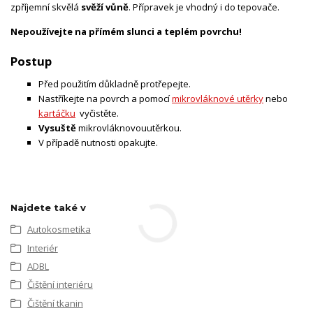
zpříjemní skvělá
svěží vůně
. Přípravek je vhodný i do tepovače.
Nepoužívejte na přímém slunci a teplém povrchu!
Postup
Před použitím důkladně protřepejte.
Nastříkejte na povrch a pomocí
mikrovláknové utěrky
nebo
kartáčku
vyčistěte.
Vysuště
mikrovláknovou
utěrkou.
V případě nutnosti opakujte.
Najdete také v
Autokosmetika
Interiér
ADBL
Čištění interiéru
Čištění tkanin