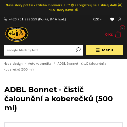
Naše slevy potěší každého milovníka aut! 😍 Zaregistruj se a sbírej další až
15% slevy navíc! 🤩
+420 731 888 559
(Po-Pá, 8-16 hod.)
CZK
0
0 Kč
Menu
Hape-design
Autokosmetika
ADBL Bonnet - čistič čalounění a
koberečků (500 ml)
ADBL Bonnet - čistič
čalounění a koberečků (500
ml)