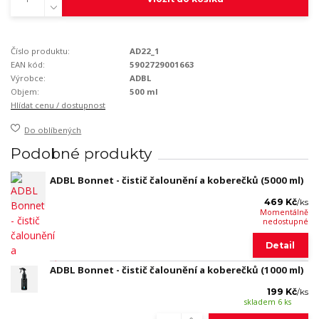
Číslo produktu:
AD22_1
EAN kód:
5902729001663
Výrobce:
ADBL
Objem:
500 ml
Hlídat cenu / dostupnost
Do oblíbených
Podobné produkty
ADBL Bonnet - čistič čalounění a koberečků (5000 ml)
469 Kč
/
ks
Momentálně
nedostupné
Detail
ADBL Bonnet - čistič čalounění a koberečků (1000 ml)
199 Kč
/
ks
skladem 6 ks