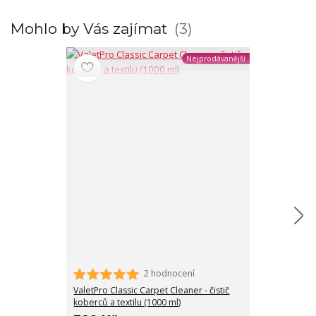
Mohlo by Vás zajímat
3
Nejprodávanější
2 hodnocení
Gyeon Q2M Fabr
(1000 ml)
ValetPro Classic Carpet Cleaner - čistič
koberců a textilu (1000 ml)