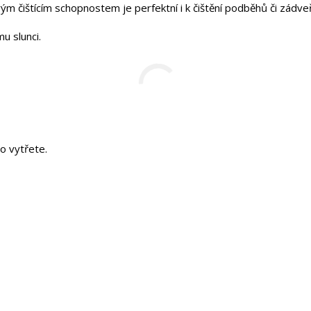
svým čištícím schopnostem je perfektní i k čištění podběhů či zádveř
u slunci.
o vytřete.