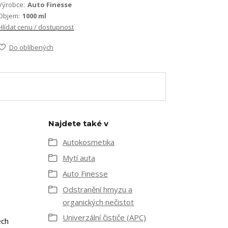
Výrobce:
Auto Finesse
Objem:
1000 ml
Hlídat cenu / dostupnost
Do oblíbených
Najdete také v
Autokosmetika
Mytí auta
Auto Finesse
Odstranění hmyzu a
organických nečistot
Univerzální čističe (APC)
ech