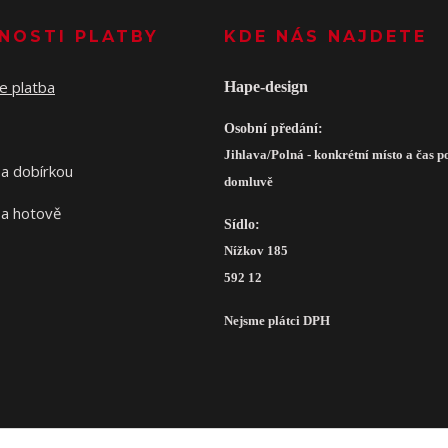
NOSTI PLATBY
KDE NÁS NAJDETE
Hape-design
Osobní předání:
Jihlava/Polná - konkrétní místo a čas p
domluvě
Sídlo:
Nížkov 185
592 12
Nejsme plátci DPH