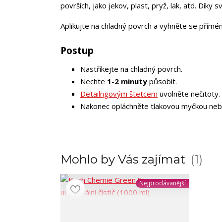
površích, jako je
kov, plast, pryž, lak, atd. Díky 
Aplikujte na chladný povrch a vyhněte se přímém
Postup
Nastříkejte na chladný povrch.
Nechte
1-2 minuty
působit.
Detailngovým štetcem
uvolněte nečitoty.
Nakonec opláchněte tlakovou myčkou neb
Mohlo by Vás zajímat
1
Nejprodávanější