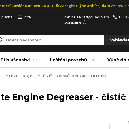
potěší každého milovníka aut! 😍 Zaregistruj se a sbírej další až 15% sle
 platba
Více
Nevíte se rady? Rádi Vám
+420 
poradíme 🙂
Vyhleda
Příslušenství
Leštění povrchů
Vůně do 
cate Engine Degreaser - čistič motorového prostoru (1000 ml)
ate Engine Degreaser - čisti