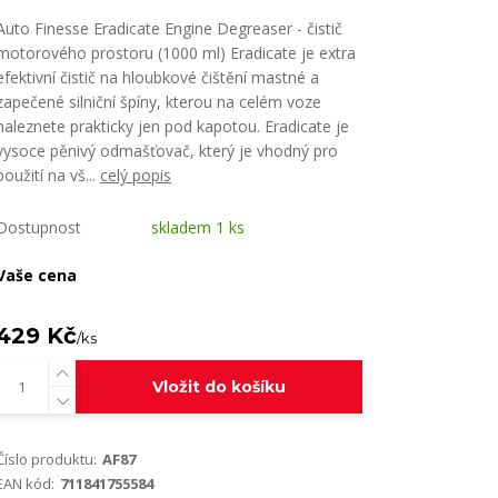
Auto Finesse Eradicate Engine Degreaser - čistič
motorového prostoru (1000 ml) Eradicate je extra
efektivní čistič na hloubkové čištění mastné a
zapečené silniční špíny, kterou na celém voze
naleznete prakticky jen pod kapotou. Eradicate je
vysoce pěnivý odmašťovač, který je vhodný pro
použití na vš...
celý popis
Dostupnost
skladem 1 ks
Vaše cena
429 Kč
/
ks
Vložit do košíku
Číslo produktu:
AF87
EAN kód:
711841755584