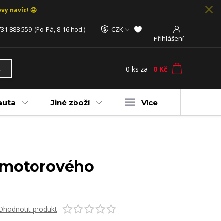
vy navíc! 🤩
731 888 559
(Po-Pá, 8-16 hod.)
CZK
Přihlášení
0
ks
za
0 Kč
t
auta
Jiné zboží
Více
č motorového
Ohodnotit produkt