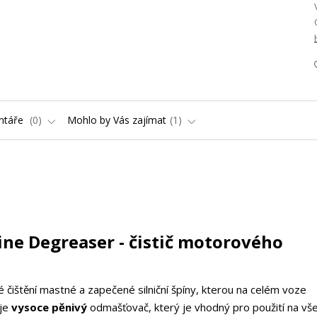
ntáře
0
Mohlo by Vás zajímat
1
ine Degreaser - čistič motorového
é čištění mastné a zapečené silniční špíny, kterou na celém voze
je
vysoce pěnivý
odmašťovač, který je vhodný pro použití na vš