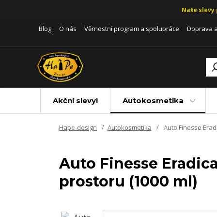
Naše slevy 
Blog
O nás
Věrnostní program a spolupráce
Doprava a
Akční slevy!
Autokosmetika
Hape-design
Autokosmetika
Auto Finesse Eradi
Auto Finesse Eradic
prostoru (1000 ml)