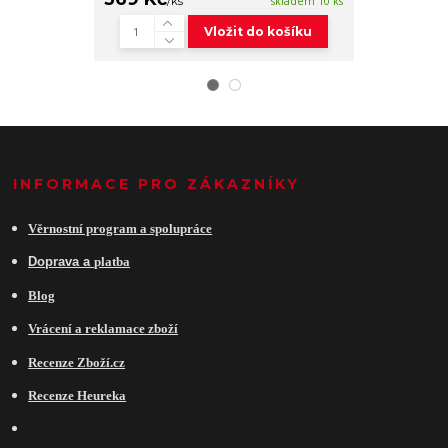
/
ks
skladem 10 ks
/
ks
Vložit do košíku
INFORMACE PRO ZÁKAZNÍKY
Věrnostní program a spolupráce
Do
prava a
platba
Blog
Vrácení a reklamace zboží
Recenze Zboží.cz
Recenze Heureka