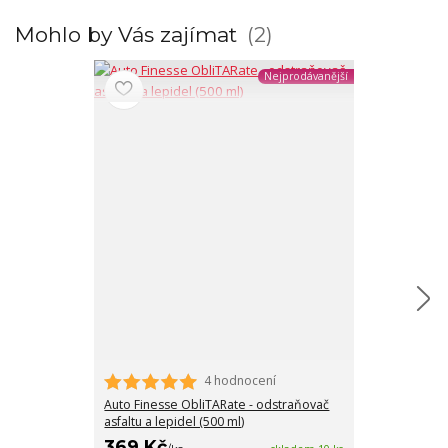
Mohlo by Vás zajímat
2
Nejprodávanější
4 hodnocení
Auto Finesse ObliTARate - odstraňovač
Auto Finesse To
asfaltu a lepidel (500 ml)
ml)
369 Kč
276 Kč