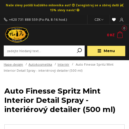
Naše slevy potěší každého milovníka aut! 😍 Zaregistruj se a sbírej další až
15% slevy navíc! 🤩
+420 731 888 559
(Po-Pá, 8-16 hod.)
CZK
0
0 Kč
Menu
Hape-design
Autokosmetika
Interiér
Auto Finesse Spritz Mint
Interior Detail Spray - interiérový detailer (500 ml)
Auto Finesse Spritz Mint
Interior Detail Spray -
interiérový detailer (500 ml)