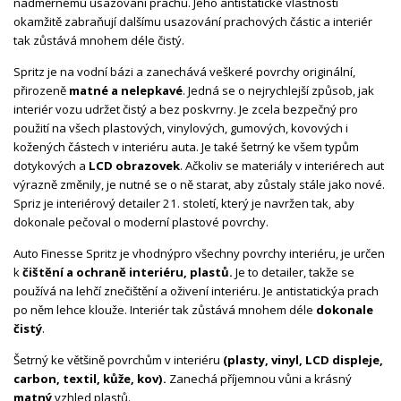
nadměrnému usazování prachu. Jeho antistatické vlastnosti
okamžitě zabraňují dalšímu usazování prachových částic a interiér
tak zůstává mnohem déle čistý.
Spritz je na vodní bázi a zanechává veškeré povrchy originální,
přirozeně
matné a nelepkavé
. Jedná se o nejrychlejší způsob, jak
interiér vozu udržet čistý a bez poskvrny. Je zcela bezpečný pro
použití na všech plastových, vinylových, gumových, kovových i
kožených částech v interiéru auta. Je také šetrný ke všem typům
dotykových a
LCD obrazovek
. Ačkoliv se materiály v interiérech aut
výrazně změnily, je nutné se o ně starat, aby zůstaly stále jako nové.
Spriz je interiérový detailer 21. století, který je navržen tak, aby
dokonale pečoval o moderní plastové povrchy.
Auto Finesse Spritz je vhodný
pro všechny povrchy interiéru, je určen
k
čištění a ochraně interiéru, plastů.
Je to detailer, takže se
používá na lehčí znečištění a oživení interiéru. Je antistatický
a prach
po něm lehce klouže. Interiér tak zůstává mnohem déle
dokonale
čistý
.
Šetrný ke většině povrchům v interiéru
(plasty, vinyl, LCD displeje,
carbon, textil, kůže, kov).
Zanechá příjemnou vůni a krásný
matný
vzhled plastů.