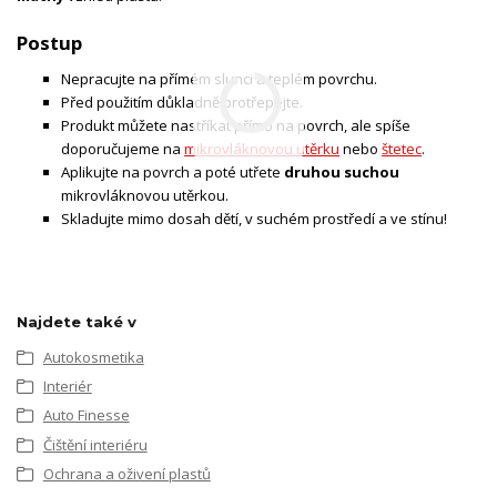
Postup
Nepracujte na přímém slunci a teplém povrchu.
Před použitím důkladně protřepejte.
Produkt můžete nastříkat přímo na povrch, ale spíše
doporučujeme na
mikrovláknovou utěrku
nebo
štetec
.
Aplikujte na povrch a poté utřete
druhou suchou
mikrovláknovou utěrkou.
Skladujte mimo dosah dětí, v suchém prostředí a ve stínu!
Najdete také v
Autokosmetika
Interiér
Auto Finesse
Čištění interiéru
Ochrana a oživení plastů