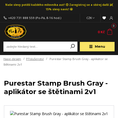
Naše slevy potěší každého milovníka aut! 😍 Zaregistruj se a sbírej další až
15% slevy navíc! 🤩
+420 731 888 559
(Po-Pá, 8-16 hod.)
CZK
0
0 Kč
Menu
Hape-design
Příslušenství
Purestar Stamp Brush Gray - aplikátor se
štětinami 2v1
Purestar Stamp Brush Gray -
aplikátor se štětinami 2v1