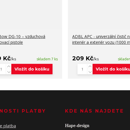
Bow DG-10 – vzduchová
ADBL APC - univerzální čistič 
ovací pistole
interiér a exteriér vozu (1000 m
9 Kč
209 Kč
/
ks
skladem 7 ks
/
ks
sklade
Vložit do košíku
Vložit do košík
NOSTI PLATBY
KDE NÁS NAJDETE
Hape-design