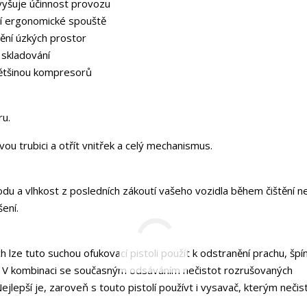
vyšuje účinnost provozu
cí ergonomické spouště
tění úzkých prostor
skladování
 většinou kompresorů
ru.
 trubici a otřít vnitřek a celý mechanismus.
odu a vlhkost z posledních zákoutí vašeho vozidla během čištění 
šení.
 lze tuto suchou ofukovací pistoli použít k odstranění prachu, špí
zu. V kombinaci se současným odsáváním nečistot rozrušovaných
jlepší je, zaroveň s touto pistolí používt i vysavač, kterým nečis