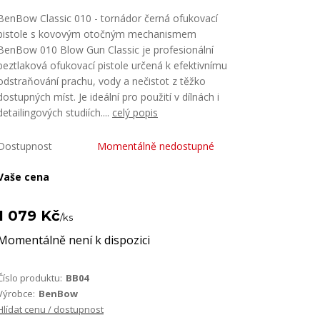
BenBow Classic 010 - tornádor černá ofukovací
pistole s kovovým otočným mechanismem
BenBow 010 Blow Gun Classic je profesionální
beztlaková ofukovací pistole určená k efektivnímu
odstraňování prachu, vody a nečistot z těžko
dostupných míst. Je ideální pro použití v dílnách i
detailingových studiích....
celý popis
Dostupnost
Momentálně nedostupné
Vaše cena
1 079 Kč
/
ks
Momentálně není k dispozici
Číslo produktu:
BB04
Výrobce:
BenBow
Hlídat cenu / dostupnost