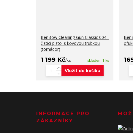
BenBow Cleaning Gun Classic 004 -
Ben
čistící pistol s kovovou trubkou
ofuk
(tornádor)
1 199 Kč
16
/
ks
skladem 1 ks
Vložit do košíku
INFORMACE PRO
MOŽ
ZÁKAZNÍKY