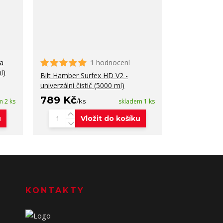
na
1 hodnocení
l)
Bilt Hamber Surfex HD V2 -
univerzální čistič (5000 ml)
789 Kč
m 2 ks
/
ks
skladem 1 ks
u
Vložit do košíku
KONTAKTY