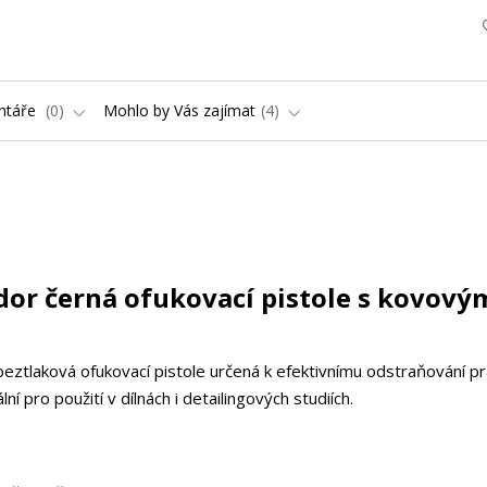
ntáře
0
Mohlo by Vás zajímat
4
dor černá ofukovací pistole s kovový
eztlaková ofukovací pistole určená k efektivnímu odstraňování pr
í pro použití v dílnách i detailingových studiích.