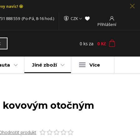
vy navíc! 🤩
731 888 559
(Po-Pá, 8-16 hod.)
CZK
Přihlášení
0
ks
za
0 Kč
t
auta
Jiné zboží
Více
e s kovovým otočným
Ohodnotit produkt