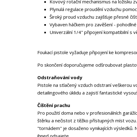
Kovový rotační mechanismus na ložisku z
Plynulá regulace proudění vzduchu pomo
Široký proud vzduchu zajišťuje přesné čiš
Vybaven háčkem pro zavěšení - pohodlné 
Univerzální 1/4" připojení kompatibilní s
Foukací pistole vyžaduje připojení ke kompreso
Po skončení doporučujeme odšroubovat plastovou
Odstraňování vody
Pistole na stlačený vzduch odstraní veškerou v
detailingového úklidu a zajistí fantastické vysou
Číštění prachu
Pro použití doma nebo v profesionálních garážích
štěrku a nečistot z těžko přístupných míst vo
"tornádem" je dosaženo vynikajících výsledků. Ne
ihned odsajete.