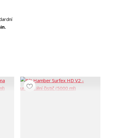
dardní
in.