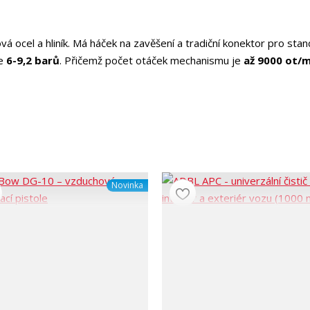
vá ocel a hliník. Má háček na zavěšení a tradiční konektor pro stan
je
6-9,2 barů
. Přičemž počet otáček mechanismu je
až 9000 ot/m
Novinka