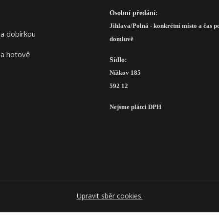
Osobní předání:
Jihlava/Polná - konkrétní místo a čas p
domluvě
Sídlo:
Nížkov 185
592 12
Nejsme plátci DPH
Upravit sběr cookies.