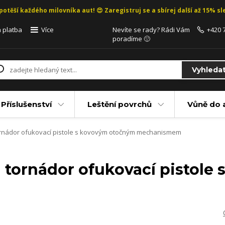
potěší každého milovníka aut! 😍 Zaregistruj se a sbírej další až 15% sle
 platba
Více
Nevíte se rady? Rádi Vám
+420 
poradíme 🙂
Vyhleda
Příslušenství
Leštění povrchů
Vůně do 
ornádor ofukovací pistole s kovovým otočným mechanismem
- tornádor ofukovací pistol