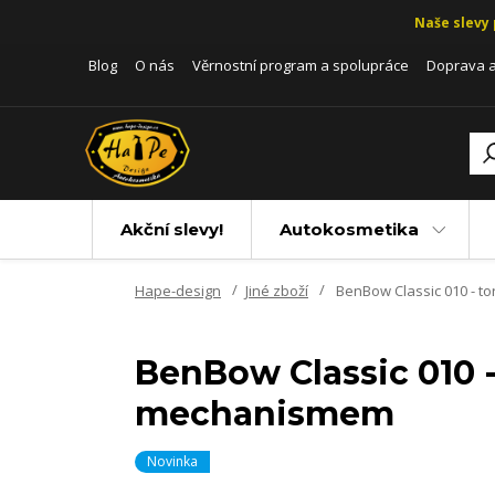
Naše slevy 
Blog
O nás
Věrnostní program a spolupráce
Doprava a
Akční slevy!
Autokosmetika
Hape-design
Jiné zboží
BenBow Classic 010 - t
BenBow Classic 010 
mechanismem
Novinka