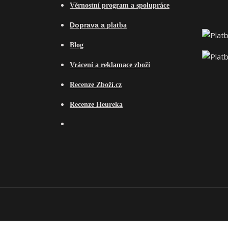
Věrnostní program a spolupráce
Do
prava a
platba
Blog
Vrácení a reklamace zboží
Recenze Zboží.cz
Recenze Heureka