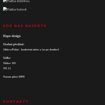
KDE NÁS NAJDETE
Hape-design
Osobní předání:
Jihlava/Polná - konkrétní místo a čas po domluvě
Sídlo:
Nížkov 185
592 12
Nejsme plátci DPH
KONTAKTY