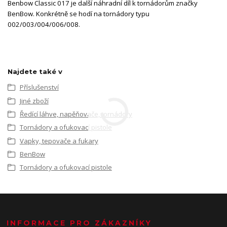
Benbow Classic 017 je další náhradní díl k tornádorům značky
BenBow. Konkrétně se hodí na tornádory typu
002/003/004/006/008.
Najdete také v
Příslušenství
Jiné zboží
Ředící láhve, napěňovače, tornádory
Tornádory a ofukovací pistole
Vapky, tepovače a fukary
BenBow
Tornádory a ofukovací pistole
INFORMACE PRO ZÁKAZNÍKY