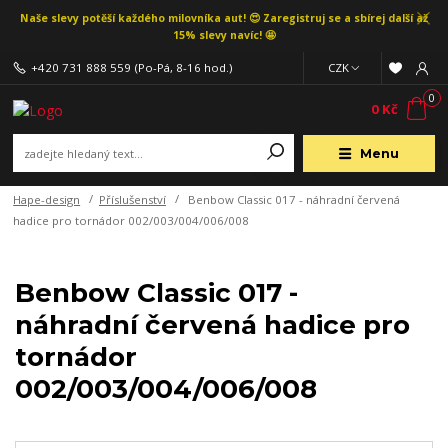
Naše slevy potěší každého milovníka aut! 😍 Zaregistruj se a sbírej další až
15% slevy navíc! 🤩
+420 731 888 559
(Po-Pá, 8-16 hod.)
CZK
0
0 Kč
Menu
Hape-design
Příslušenství
Benbow Classic 017 - náhradní červená
hadice pro tornádor 002/003/004/006/008
Benbow Classic 017 -
náhradní červená hadice pro
tornádor
002/003/004/006/008