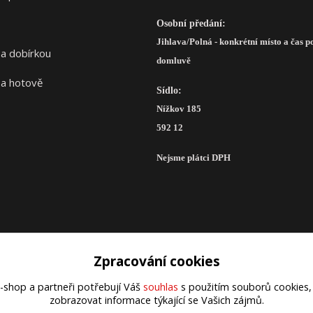
Osobní předání:
Jihlava/Polná - konkrétní místo a čas p
domluvě
Sídlo:
Nížkov 185
592 12
Nejsme plátci DPH
Zpracování cookies
Upravit sběr cookies.
e-shop a partneři potřebují Váš
souhlas
s použitím souborů cookies,
zobrazovat informace týkající se Vašich zájmů.