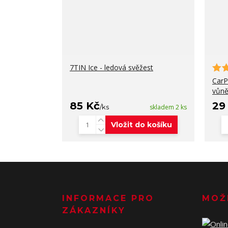
7TIN Ice - ledová svěžest
CarP
vůně
85 Kč
29
/
ks
skladem 2 ks
Vložit do košíku
INFORMACE PRO
MOŽ
ZÁKAZNÍKY