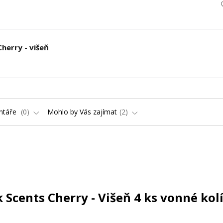
herry - višeň
ntáře
0
Mohlo by Vás zajímat
2
k Scents Cherry - Višeň 4 ks vonné kol