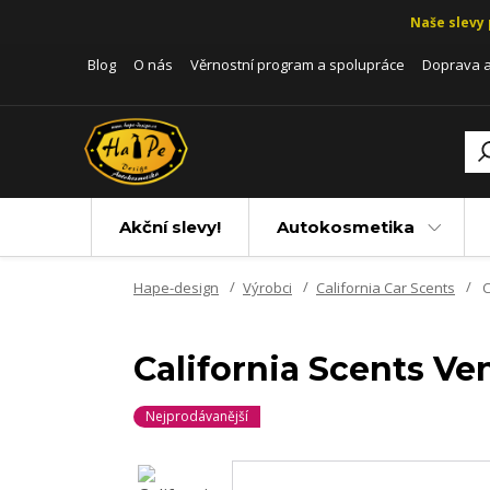
Naše slevy 
Blog
O nás
Věrnostní program a spolupráce
Doprava a
Akční slevy!
Autokosmetika
Hape-design
Výrobci
California Car Scents
C
California Scents Ve
Nejprodávanější