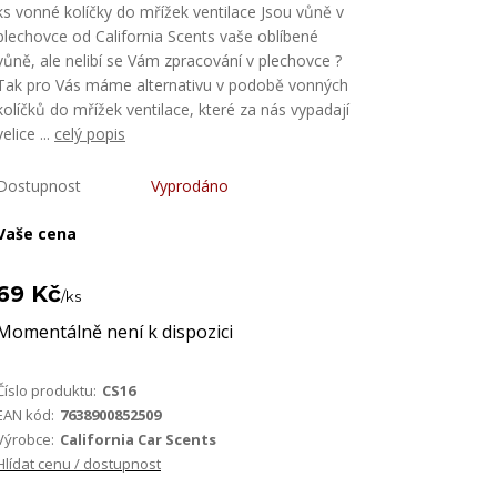
ks vonné kolíčky do mřížek ventilace Jsou vůně v
plechovce od California Scents vaše oblíbené
vůně, ale nelibí se Vám zpracování v plechovce ?
Tak pro Vás máme alternativu v podobě vonných
kolíčků do mřížek ventilace, které za nás vypadají
velice ...
celý popis
Dostupnost
Vyprodáno
Vaše cena
69 Kč
/
ks
Momentálně není k dispozici
Číslo produktu:
CS16
EAN kód:
7638900852509
Výrobce:
California Car Scents
Hlídat cenu / dostupnost