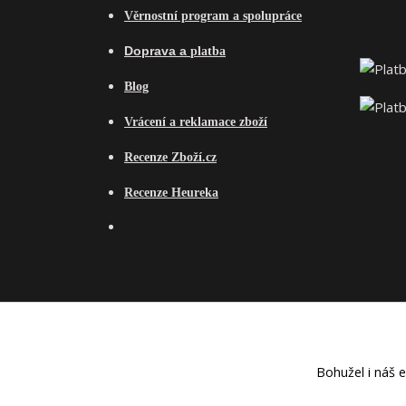
Věrnostní program a spolupráce
Do
prava a
platba
Blog
Vrácení a reklamace zboží
Recenze Zboží.cz
Recenze Heureka
Bohužel i náš 