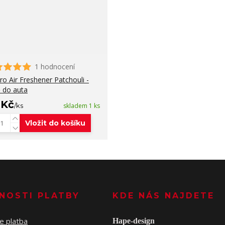
1 hodnocení
ro Air Freshener Patchouli -
 do auta
 Kč
/
ks
skladem 1 ks
Vložit do košíku
NOSTI PLATBY
KDE NÁS NAJDETE
Hape-design