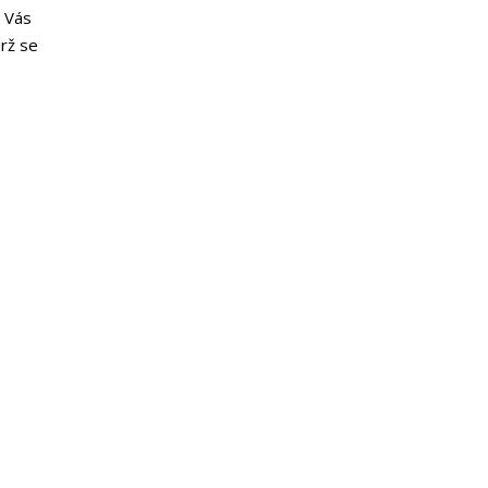
o Vás
drž se