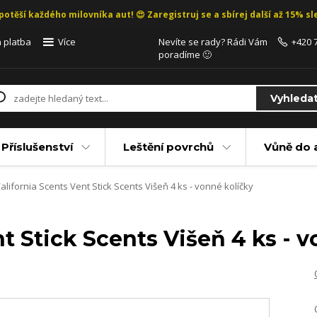
potěší každého milovníka aut! 😍 Zaregistruj se a sbírej další až 15% sle
 platba
Více
Nevíte se rady? Rádi Vám
+420 
poradíme 🙂
Vyhleda
Příslušenství
Leštění povrchů
Vůně do 
alifornia Scents Vent Stick Scents Višeň 4 ks - vonné kolíčky
nt Stick Scents Višeň 4 ks - 