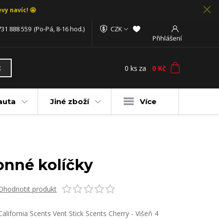
vy navíc! 🤩
731 888 559
(Po-Pá, 8-16 hod.)
CZK
Přihlášení
0
ks
za
0 Kč
t
auta
Jiné zboží
Více
vonné kolíčky
Ohodnotit produkt
California Scents Vent Stick Scents Cherry - Višeň 4