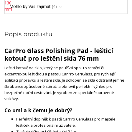
Mohlo by Vás zajímat
4
Popis produktu
CarPro Glass Polishing Pad - lešticí
kotouč pro leštění skla 76 mm
Lešticí kotouč na sklo, který se používá spolu s rotační či
excentrickou leštičkou a pastou CarPro CeriGlass, pro rychlejší
aplikaci přípravku a leštění skla. Je schopen ze skla odstranit jemné
škrábance způsobené stěrači a obnovit perfektní výhled pro
bezpečné noční cestování. Je vyroben ze speciálně upravené
viskózy.
Co umí a k čemu je dobrý?
Perfektní doplněk k pastě CarPro CeriGlass pro majitele
leštiček a profesionální uživatele.
Zvyšuje účinnost čištění a šetří čas.