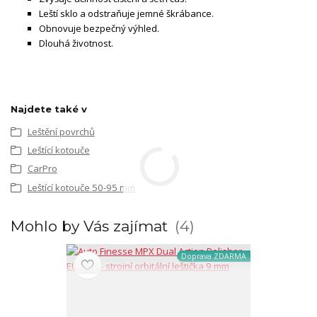
Leští sklo a odstraňuje jemné škrábance.
Obnovuje bezpečný výhled.
Dlouhá životnost.
Najdete také v
Leštění povrchů
Leštící kotouče
CarPro
Leštící kotouče 50-95 mm
Mohlo by Vás zajímat
4
Doprava ZDARMA