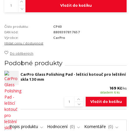
Vložit do košíku
Číslo produktu:
CP40
EAN kód:
8809397817657
Výrobce:
CarPro
Hlídat cenu / dostupnost
Do oblíbených
Podobné produkty
CarPro Glass Polishing Pad - lešticí kotouč pro leštění
skla 130 mm
169 Kč
/
ks
skladem 6 ks
Vložit do košíku
Popis produktu
Hodnocení
0
Komentáře
0