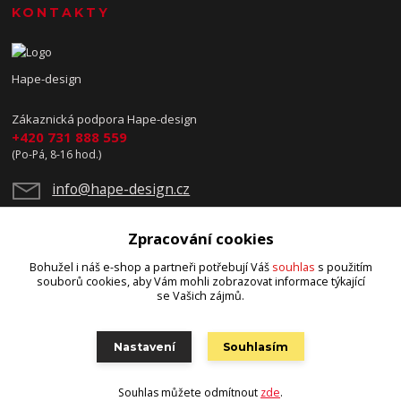
KONTAKTY
Hape-design
Zákaznická podpora Hape-design
+420 731 888 559
(Po-Pá, 8-16 hod.)
info@hape-design.cz
Zpracování cookies
Bohužel i náš e-shop a partneři potřebují Váš
souhlas
s použitím
souborů cookies, aby Vám mohli zobrazovat informace týkající
se Vašich zájmů.
Upravit sběr cookies.
Nastavení
Souhlasím
© 2025 Copyright Hape-design
Souhlas můžete odmítnout
zde
.
Vytvořeno na
Eshop-rychle.cz