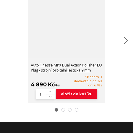
Auto Finesse MPX Dual Action Polisher EU
Liquid Element
Plug - strojní orbitální leštička 9 mm
leštička
Skladem u
dodavatele do 3-8
5 899 Kč
4 890 Kč
/
/
ks
dní u Vás
Vložit do košíku