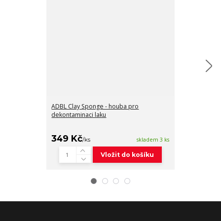
ADBL Clay Sponge - houba pro
Auto Finesse C
dekontaminaci laku
dekontaminaci
349 Kč
789 Kč
/
ks
skladem 3 ks
/
ks
Vložit do košíku