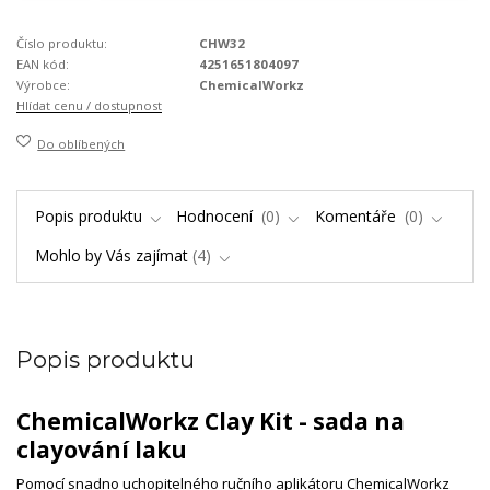
Číslo produktu:
CHW32
EAN kód:
4251651804097
Výrobce:
ChemicalWorkz
Hlídat cenu / dostupnost
Do oblíbených
Popis produktu
Hodnocení
0
Komentáře
0
Mohlo by Vás zajímat
4
Popis produktu
ChemicalWorkz Clay Kit - sada na
clayování laku
Pomocí snadno uchopitelného ručního aplikátoru ChemicalWorkz