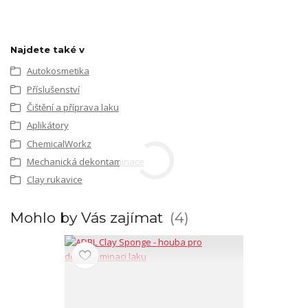
Najdete také v
Autokosmetika
Příslušenství
Čištění a příprava laku
Aplikátory
ChemicalWorkz
Mechanická dekontaminace
Clay rukavice
Mohlo by Vás zajímat
4