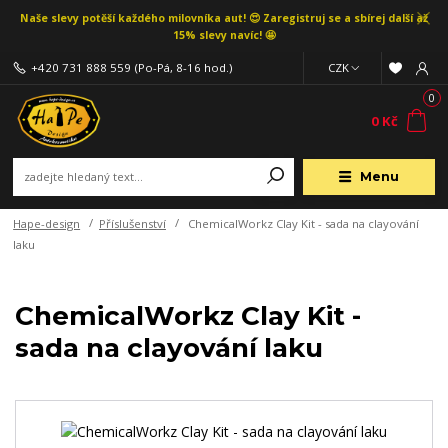
Naše slevy potěší každého milovníka aut! 😍 Zaregistruj se a sbírej další až
15% slevy navíc! 🤩
+420 731 888 559
(Po-Pá, 8-16 hod.)
CZK
0
0 Kč
Menu
Hape-design
Příslušenství
ChemicalWorkz Clay Kit - sada na clayování
laku
ChemicalWorkz Clay Kit -
sada na clayování laku