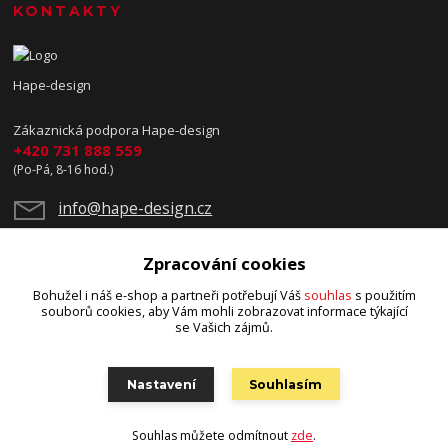
KONTAKTY
Hape-design
Zákaznická podpora Hape-design
+420 731 888 559
(Po-Pá, 8-16 hod.)
info@hape-design.cz
Zpracování cookies
Bohužel i náš e-shop a partneři potřebují Váš
souhlas
s použitím
souborů cookies, aby Vám mohli zobrazovat informace týkající
se Vašich zájmů.
Upravit sběr cookies.
Nastavení
Souhlasím
© 2025 Copyright Hape-design
Souhlas můžete odmítnout
zde
.
Vytvořeno na
Eshop-rychle.cz