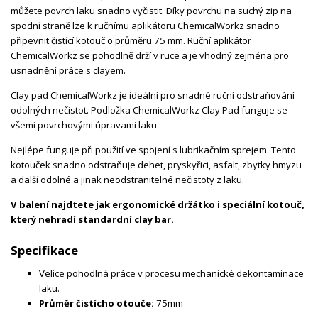
můžete povrch laku snadno vyčistit. Díky povrchu na suchý zip na
spodní straně lze k ručnímu aplikátoru ChemicalWorkz snadno
připevnit čistící kotouč o průměru 75 mm. Ruční aplikátor
ChemicalWorkz se pohodlně drží v ruce a je vhodný zejména pro
usnadnění práce s clayem.
Clay pad ChemicalWorkz je ideální pro snadné ruční odstraňování
odolných nečistot. Podložka ChemicalWorkz Clay Pad funguje se
všemi povrchovými úpravami laku.
Nejlépe funguje při použití ve spojení s lubrikačním sprejem. Tento
kotouček snadno odstraňuje dehet, pryskyřici, asfalt, zbytky hmyzu
a další odolné a jinak neodstranitelné nečistoty z laku.
V balení najdtete jak ergonomické držátko i speciální kotouč,
který nehradí standardní clay bar.
Specifikace
Velice pohodlná práce v procesu mechanické dekontaminace
laku.
Průměr čistícho otouče:
75mm