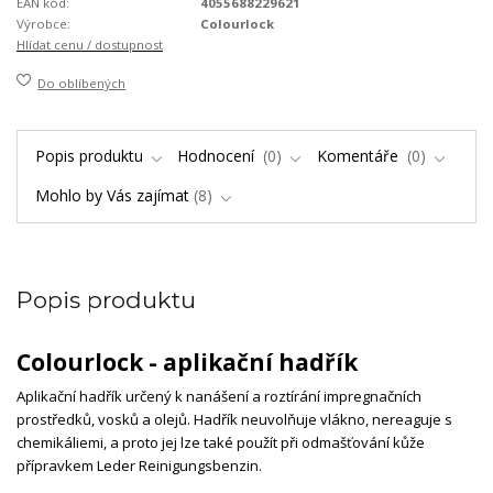
EAN kód:
4055688229621
Výrobce:
Colourlock
Hlídat cenu / dostupnost
Do oblíbených
Popis produktu
Hodnocení
0
Komentáře
0
Mohlo by Vás zajímat
8
Popis produktu
Colourlock - aplikační hadřík
Aplikační hadřík určený k nanášení a roztírání impregnačních
prostředků, vosků a olejů. Hadřík neuvolňuje vlákno, nereaguje s
chemikáliemi, a proto jej lze také použít při odmašťování kůže
přípravkem Leder Reinigungsbenzin.