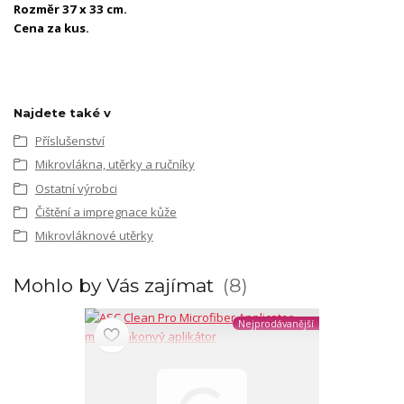
Rozměr 37 x 33 cm.
Cena za kus.
Najdete také v
Příslušenství
Mikrovlákna, utěrky a ručníky
Ostatní výrobci
Čištění a impregnace kůže
Mikrovláknové utěrky
Mohlo by Vás zajímat
8
Nejprodávanější