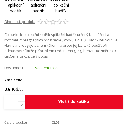
Ohodnotit produkt
Colourlock - aplikační hadřík Aplikační hadřík určený k nanášení a
roztírání impregnačních prostředků, vosků a olejů. Hadřík neuvolňuje
vlákno, nereaguje s chemikáliemi, a proto jej lze také použít při
odmašťování kůže přípravkem Leder Reinigungsbenzin. Rozměr 37 x 33
cm.Cena za kus.
celý popis
Dostupnost
skladem 19 ks
Vaše cena
25 Kč
/
ks
Vložit do košíku
Číslo produktu:
CL03