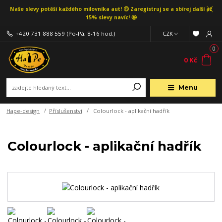
Naše slevy potěší každého milovníka aut! 😍 Zaregistruj se a sbírej další až
15% slevy navíc! 🤩
+420 731 888 559
(Po-Pá, 8-16 hod.)
CZK
0
0 Kč
Menu
Hape-design
Příslušenství
Colourlock - aplikační hadřík
Colourlock - aplikační hadřík