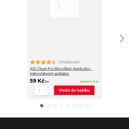
2 hodnocení
Auto Finesse P
mikrovláknový 
ASC Clean Pro Microfiber Applicator -
mikrovlákonvý aplikátor
59 Kč
139 Kč
/
ks
skladem 6 ks
/
ks
Vložit do košíku