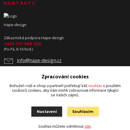
KONTAKTY
Hape-design
Zákaznická podpora Hape-design
+420 731 888 559
(Po-Pá, 8-16 hod.)
info@hape-design.cz
Zpracování cookies
Bohužel i náš e-shop a partneři potřebují Váš
souhlas
s použitím
souborů cookies, aby Vám mohli zobrazovat informace týkající
se Vašich zájmů.
Upravit sběr cookies.
Nastavení
Souhlasím
© 2025 Copyright Hape-design
Souhlas můžete odmítnout
zde
.
Vytvořeno na
Eshop-rychle.cz