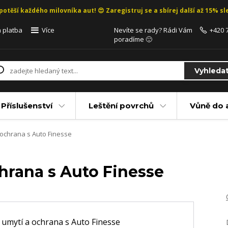
potěší každého milovníka aut! 😍 Zaregistruj se a sbírej další až 15% sle
 platba
Více
Nevíte se rady? Rádi Vám
+420 
poradíme 🙂
Vyhleda
Příslušenství
Leštění povrchů
Vůně do 
ochrana s Auto Finesse
hrana s Auto Finesse