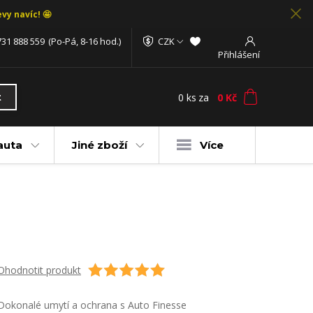
vy navíc! 🤩
731 888 559
(Po-Pá, 8-16 hod.)
CZK
Přihlášení
0
ks
za
0 Kč
t
auta
Jiné zboží
Více
Ohodnotit produkt
Dokonalé umytí a ochrana s Auto Finesse