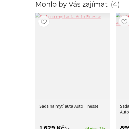
Mohlo by Vás zajímat
4
Sada na mytí auta Auto Finesse
Sada
Auto
1 629 Kč
89
/
ks
skladem 2 ks