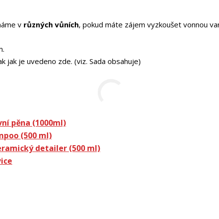
 máme v
různých vůních
, pokud máte zájem vyzkoušet vonnou var
m.
jak je uvedeno zde. (viz. Sada obsahuje)
ní pěna (1000ml)
mpoo (500 ml)
ramický detailer (500 ml)
ice