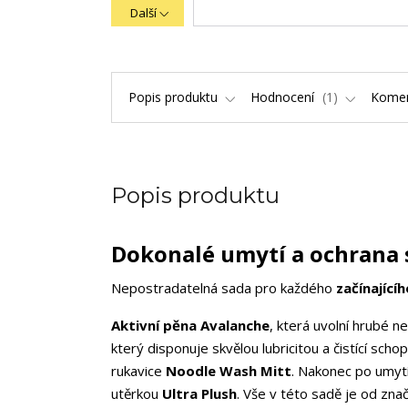
Další
Popis produktu
Hodnocení
1
Kome
Popis produktu
Dokonalé umytí a ochrana 
Nepostradatelná sada pro každého
začínající
Aktivní pěna Avalanche
, která uvolní hrubé ne
který disponuje skvělou lubricitou a čistící sch
rukavice
Noodle Wash Mitt
. Nakonec po umyt
utěrkou
Ultra Plush
. Vše v této sadě je od zn