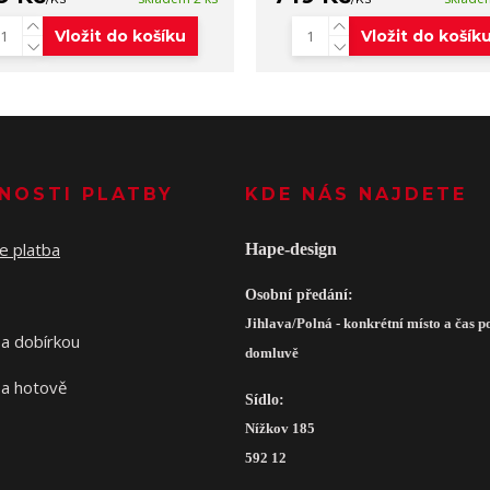
Vložit do košíku
Vložit do košík
NOSTI PLATBY
KDE NÁS NAJDETE
Hape-design
Osobní předání:
Jihlava/Polná - konkrétní místo a čas p
domluvě
Sídlo:
Nížkov 185
592 12