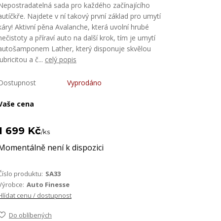
Nepostradatelná sada pro každého začínajícího
autíčkře. Najdete v ní takový první základ pro umytí
káry! Aktivní pěna Avalanche, která uvolní hrubé
nečistoty a příraví auto na další krok, tím je umytí
autošamponem Lather, který disponuje skvělou
lubricitou a č...
celý popis
Dostupnost
Vyprodáno
Vaše cena
1 699 Kč
/
ks
Momentálně není k dispozici
Číslo produktu:
SA33
Výrobce:
Auto Finesse
Hlídat cenu / dostupnost
Do oblíbených