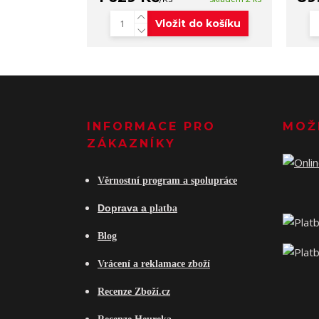
Vložit do košíku
INFORMACE PRO
MOŽ
ZÁKAZNÍKY
Věrnostní program a spolupráce
Do
prava a
platba
Blog
Vrácení a reklamace zboží
Recenze Zboží.cz