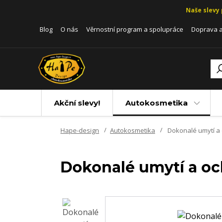
Naše slevy 
Blog
O nás
Věrnostní program a spolupráce
Doprava a
Akční slevy!
Autokosmetika
Hape-design
Autokosmetika
Dokonalé umytí a 
Dokonalé umytí a oc