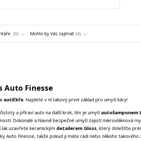
ntáře
0
Mohlo by Vás zajímat
4
s Auto Finesse
ho autíčkře
. Najdete v ní takový první základ pro umytí káry!
čistoty a příraví auto na další krok, tím je umytí
autošamponem L
opností. Dokonalé a hlavně bezpečné umytí zajistí mikrovláknová my
í lak uzavřete keramickým
detailerem Gloss
, který doleštíte pr
ačky Auto Finesse, takže pokud ji máte rádi nebo někoho takového 