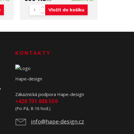
u
Vložit do košíku
KONTAKTY
Hape-design
o
Zákaznická podpora Hape-design
+420 731 888 559
(Po-Pá, 8-16 hod.)
info@hape-design.cz