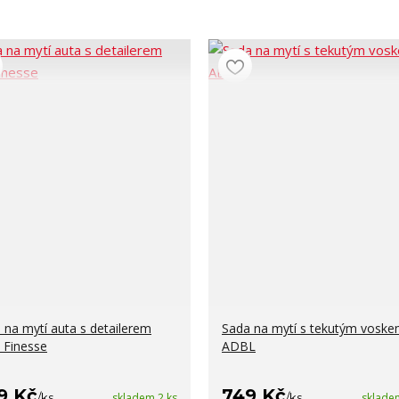
 na mytí auta s detailerem
Sada na mytí s tekutým vosk
 Finesse
ADBL
9 Kč
749 Kč
/
ks
skladem 2 ks
/
ks
sklade