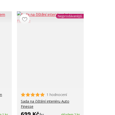
Nejprodávanější
em
1 hodnocení
Sada na čištění interiéru Auto
Finesse
699 Kč
m 1 ks
/
ks
skladem 2 ks