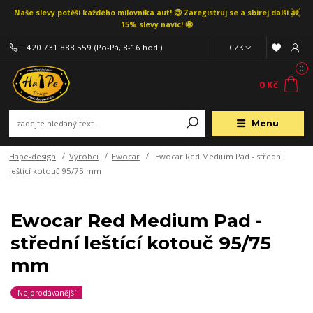
Naše slevy potěší každého milovníka aut! 😍 Zaregistruj se a sbírej další až
15% slevy navíc! 🤩
+420 731 888 559
(Po-Pá, 8-16 hod.)
CZK
0
0 Kč
Menu
Hape-design
Výrobci
Ewocar
Ewocar Red Medium Pad - střední
leštící kotouč 95/75 mm
Ewocar Red Medium Pad -
střední leštící kotouč 95/75
mm
Nejprodávanější