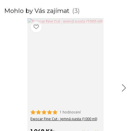
Mohlo by Vás zajímat
3
1 hodnocení
Gyeon Q2M Ecc
středně tvrdý 
Ewocar Fine Cut - jemná pasta (1000 ml)