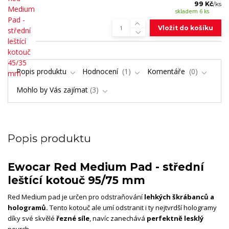
99 Kč
/
ks
skladem 6 ks
Vložit do košíku
Popis produktu
Hodnocení
1
Komentáře
0
Mohlo by Vás zajímat
3
Popis produktu
Ewocar Red Medium Pad - střední
leštící kotouč 95/75 mm
Red Medium pad je určen pro odstraňování
lehkých škrábanců a
hologramů.
Tento kotouč ale umí odstranit i ty nejtvrdší hologramy
díky své skvělé
řezné síle
, navíc zanechává
perfektně lesklý
povrch.