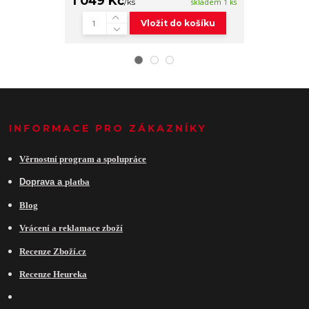
1 049 Kč
319 Kč
/
ks
skladem 1 ks
/
ks
Vložit do košíku
INFORMACE PRO ZÁKAZNÍKY
Věrnostní program a spolupráce
Do
prava a
platba
Blog
Vrácení a reklamace zboží
Recenze Zboží.cz
Recenze Heureka