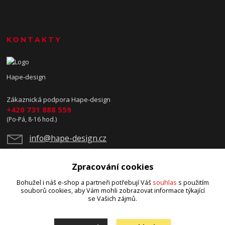
KONTAKTY
Hape-design
Zákaznická podpora Hape-design
+420 731 888 559
(Po-Pá, 8-16 hod.)
info@hape-design.cz
Zpracování cookies
Bohužel i náš e-shop a partneři potřebují Váš
souhlas
s použitím
souborů cookies, aby Vám mohli zobrazovat informace týkající
se Vašich zájmů.
Upravit sběr cookies.