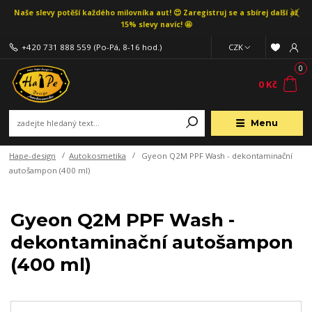
Naše slevy potěší každého milovníka aut! 😍 Zaregistruj se a sbírej další až
15% slevy navíc! 🤩
+420 731 888 559
(Po-Pá, 8-16 hod.)
CZK
0
0 Kč
Menu
Hape-design
Autokosmetika
Gyeon Q2M PPF Wash - dekontaminační
autošampon (400 ml)
Gyeon Q2M PPF Wash -
dekontaminační autošampon
(400 ml)