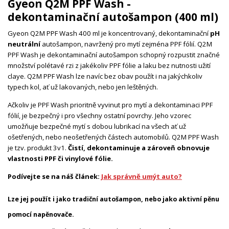
Gyeon Q2M PPF Wash -
dekontaminační autošampon (400 ml)
Gyeon Q2M PPF Wash 400 ml je koncentrovaný, dekontaminační
pH
neutrální
autošampon, navržený pro mytí zejména PPF fólií. Q2M
PPF Wash je dekontaminační autošampon schopný rozpustit značné
množství polétavé rzi z jakékoliv PPF fólie a laku bez nutnosti užití
claye. Q2M PPF Wash lze navíc bez obav použít i na jakýchkoliv
typech kol, ať už lakovaných, nebo jen leštěných.
Ačkoliv je PPF Wash prioritně vyvinut pro mytí a dekontaminaci PPF
fólií, je bezpečný i pro všechny ostatní povrchy. Jeho vzorec
umožňuje bezpečné mytí s dobou lubrikací na všech ať už
ošetřených, nebo neošetřených částech automobilů. Q2M PPF Wash
je tzv. produkt 3v1.
Čistí, dekontaminuje a zároveň obnovuje
vlastnosti PPF či vinylové fólie.
Podívejte se na náš článek:
Jak správně umýt auto?
Lze jej použít i jako tradiční autošampon, nebo jako aktivní pěnu
pomocí napěnovače.