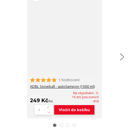
1 hodnocení
Auto Finesse 
Shampoo - au
ADBL Snowball - autošampon (1000 ml)
Na objednání - 5-
14 dní pracovních
249 Kč
499 Kč
/
ks
dnů
/
ks
Vložit do košíku