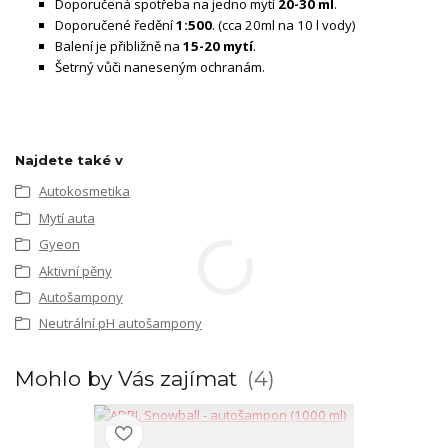
Doporučená spotřeba na jedno mytí
20-30 ml
.
Doporučené ředění
1:500
. (cca 20ml na 10 l vody)
Balení je přibližně na
15-20 mytí
.
Šetrný vůči naneseným ochranám.
Najdete také v
Autokosmetika
Mytí auta
Gyeon
Aktivní pěny
Autošampony
Neutrální pH autošampony
Mohlo by Vás zajímat
4