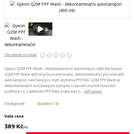
Ohodnotit produkt
Gyeon Q2M PPF Wash - dekontaminační autošampon (400 ml) Gyeon
Q2M PPF Wash 400 ml je koncentrovaný, dekontaminační pH neutrální
autošampon, navržený pro mytí zejména PPF fólií. Q2M PPF Wash je
dekontaminační autošampon schopný rozpustit značné množství
polétavé rzi z jakékoliv PPF fólie a laku bez n...
celý popis
Dostupnost
skladem 1 ks
Vaše cena
389 Kč
/
ks