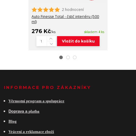
2 hodnocení
Auto Finesse Total - čstič interiéru (500
Auto Finesse H
ml)
impregnace na 
276 Kč
499 Kč
/
ks
skladem 4 ks
/
ks
Vložit do košíku
INFORMACE PRO ZÁKAZNÍKY
Věrnostní program a spolupráce
Do
prava a
platba
Blog
Vrácení a reklamace zboží