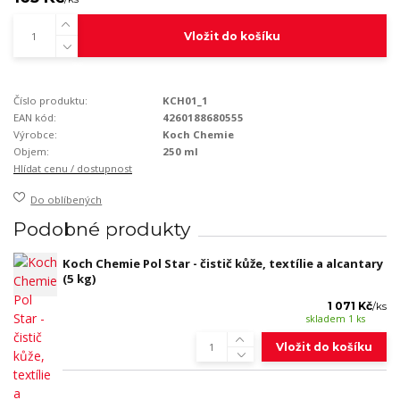
Vložit do košíku
Číslo produktu:
KCH01_1
EAN kód:
4260188680555
Výrobce:
Koch Chemie
Objem:
250 ml
Hlídat cenu / dostupnost
Do oblíbených
Podobné produkty
Koch Chemie Pol Star - čistič kůže, textílie a alcantary
(5 kg)
1 071 Kč
/
ks
skladem 1 ks
Vložit do košíku