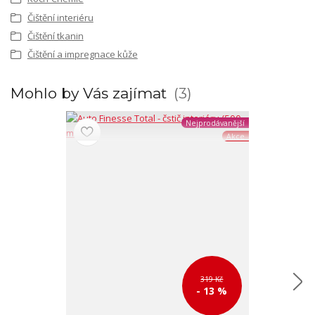
Čištění interiéru
Čištění tkanin
Čištění a impregnace kůže
Mohlo by Vás zajímat
3
Nejprodávanější
Akce
319 Kč
- 13 %