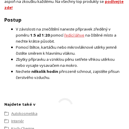
aspoň na zkoušku každému. Na všechny top produkty
se
podívejte
zde!
Postup
V závislosti na znečištění naneste přípravek zředěný v
poměru
1:5 až 1:20
pomocí
ředící láhve
na čištěné místo a
nechte krátce působit.
Pomocí štětce, kartáčku nebo mikrovláknové utěrky jemně
čistěte směrem k hlavnímu vláknu.
Zbytky přípravku a vzniklou pěnu setřete vlhkou utěrkou
nebo vysajte vysavačem na mokro.
Nechete
několik hodin
přirozeně schnout, zajistěte přísun
čerstvého vzduchu.
Najdete také v
Autokosmetika
Interiér
Koch-Chemie