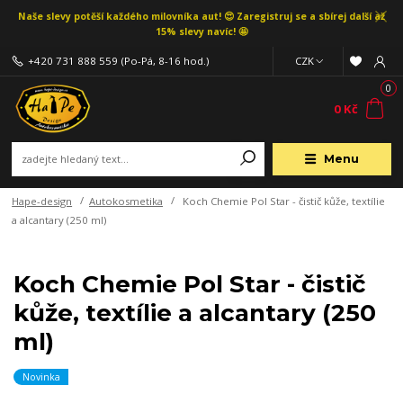
Naše slevy potěší každého milovníka aut! 😍 Zaregistruj se a sbírej další až
15% slevy navíc! 🤩
+420 731 888 559
(Po-Pá, 8-16 hod.)
CZK
0
0 Kč
Menu
Hape-design
Autokosmetika
Koch Chemie Pol Star - čistič kůže, textílie
a alcantary (250 ml)
Koch Chemie Pol Star - čistič
kůže, textílie a alcantary (250
ml)
Novinka