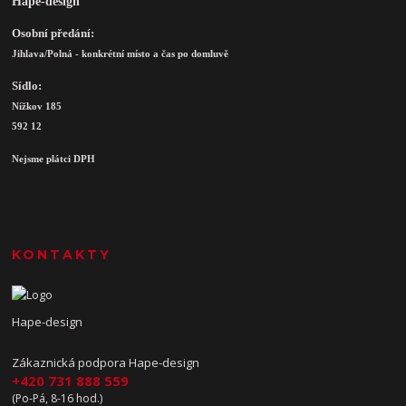
Hape-design
Osobní předání:
Jihlava/Polná - konkrétní místo a čas po domluvě
Sídlo:
Nížkov 185
592 12
Nejsme plátci DPH
KONTAKTY
Hape-design
Zákaznická podpora Hape-design
+420 731 888 559
(Po-Pá, 8-16 hod.)