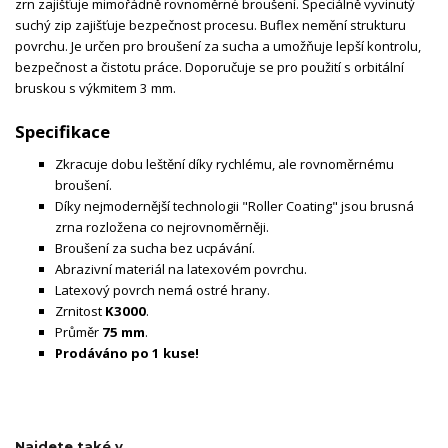
zrn zajišťuje mimořádně rovnoměrné broušení. Speciálně vyvinutý
suchý zip zajišťuje bezpečnost procesu. Buflex nemění strukturu
povrchu. Je určen pro broušení za sucha a umožňuje lepší kontrolu,
bezpečnost a čistotu práce. Doporučuje se pro použití s orbitální
bruskou s výkmitem 3 mm.
Specifikace
Zkracuje dobu leštění díky rychlému, ale rovnoměrnému
broušení.
Díky nejmodernější technologii "Roller Coating" jsou brusná
zrna rozložena co nejrovnoměrněji.
Broušení za sucha bez ucpávání.
Abrazivní materiál na latexovém povrchu.
Latexový povrch nemá ostré hrany.
Zrnitost
K3000
.
Průměr
75 mm
.
Prodáváno po 1 kuse!
Najdete také v