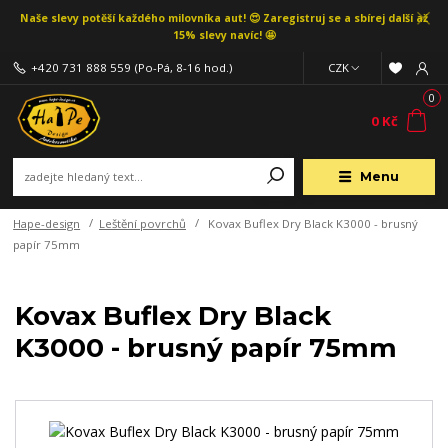
Naše slevy potěší každého milovníka aut! 😍 Zaregistruj se a sbírej další až
15% slevy navíc! 🤩
+420 731 888 559
(Po-Pá, 8-16 hod.)
CZK
0
0 Kč
Menu
Hape-design
Leštění povrchů
Kovax Buflex Dry Black K3000 - brusný
papír 75mm
Kovax Buflex Dry Black
K3000 - brusný papír 75mm