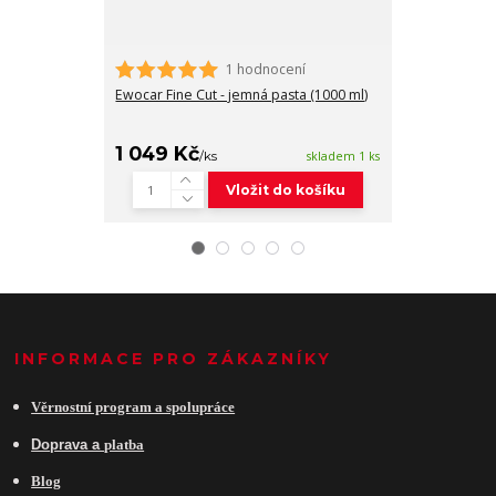
1 hodnocení
Ewocar Heavy 
(1000ml)
Ewocar Fine Cut - jemná pasta (1000 ml)
1 049 Kč
1 190 Kč
/
ks
skladem 1 ks
/
k
Vložit do košíku
INFORMACE PRO ZÁKAZNÍKY
Věrnostní program a spolupráce
Do
prava a
platba
Blog