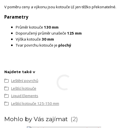
V poměru ceny a výkonu jsou kotouče LE jen těžko překonatelné.
Parametry
Průměr kotouče
130
mm
Doporučený průměr unašeče
12
5 mm
Výška kotouče
3
0 mm
Tvar povrchu kotouče je
plochý
Najdete také v
Leštění povrchů
Leštící kotouče
Liquid Elements
Leštící kotouče 125-150 mm
Mohlo by Vás zajímat
2