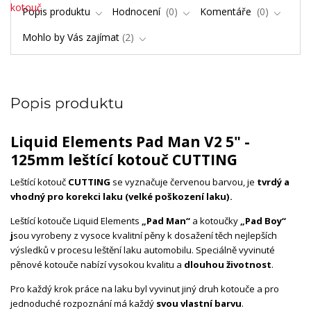
Popis produktu
Hodnocení
0
Komentáře
0
Mohlo by Vás zajímat
2
Popis produktu
Liquid Elements Pad Man V2 5" -
125mm leštící kotouč CUTTING
Leštící kotouč
CUTTING
se vyznačuje červenou barvou, je
tvrdý a
vhodný pro korekci laku (velké poškození laku).
Leštící kotouče Liquid Elements
„Pad Man“
a kotoučky
„Pad Boy“
j
sou vyrobeny z vysoce kvalitní pěny k dosažení těch nejlepších
výsledků v procesu leštění laku automobilu. Speciálně vyvinuté
pěnové kotouče nabízí vysokou kvalitu a
dlouhou životnost
.
Pro každý krok práce na laku byl vyvinut jiný druh kotouče a pro
jednoduché rozpoznání má každý
svou vlastní barvu
.