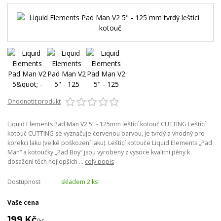
Ohodnotit produkt
Liquid Elements Pad Man V2 5" - 125mm leštící kotouč CUTTING Leštící
kotouč CUTTING se vyznačuje červenou barvou, je tvrdý a vhodný pro
korekci laku (velké poškození laku). Leštící kotouče Liquid Elements „Pad
Man“ a kotoučky „Pad Boy“ jsou vyrobeny z vysoce kvalitní pěny k
dosažení těch nejlepších ...
celý popis
Dostupnost
skladem 2 ks
Vaše cena
199 Kč
/
ks