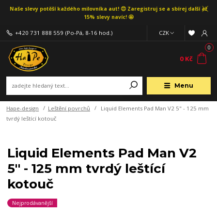
Naše slevy potěší každého milovníka aut! 😍 Zaregistruj se a sbírej další až
15% slevy navíc! 🤩
+420 731 888 559
(Po-Pá, 8-16 hod.)
CZK
0
0 Kč
Menu
Hape-design
Leštění povrchů
Liquid Elements Pad Man V2 5" - 125 mm
tvrdý leštící kotouč
Liquid Elements Pad Man V2
5" - 125 mm tvrdý leštící
kotouč
Nejprodávanější