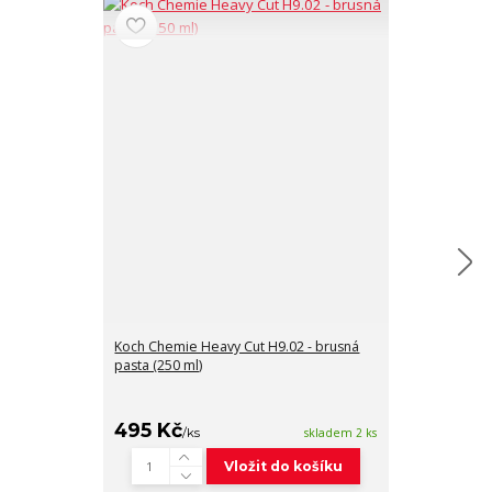
Koch Chemie Heavy Cut H9.02 - brusná
pasta (250 ml)
Menzerna Hea
silná leštící pa
389 Kč
495 Kč
/
ks
/
ks
skladem 2 ks
Vložit do košíku