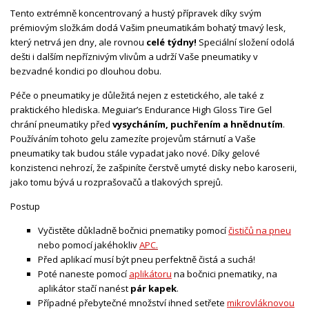
Tento extrémně koncentrovaný a hustý přípravek díky svým
prémiovým složkám dodá Vašim pneumatikám bohatý tmavý lesk,
který netrvá jen dny, ale rovnou
celé týdny!
Speciální složení odolá
dešti i dalším nepříznivým vlivům a udrží Vaše pneumatiky v
bezvadné kondici po dlouhou dobu.
Péče o pneumatiky je důležitá nejen z estetického, ale také z
praktického hlediska. Meguiar’s Endurance High Gloss Tire Gel
chrání pneumatiky před
vysycháním, puchřením a hnědnutím
.
Používáním tohoto gelu zamezíte projevům stárnutí a Vaše
pneumatiky tak budou stále vypadat jako nové. Díky gelové
konzistenci nehrozí, že zašpiníte čerstvě umyté disky nebo karoserii,
jako tomu bývá u rozprašovačů a tlakových sprejů.
Postup
Vyčistěte důkladně bočnici pnematiky pomocí
čističů na pneu
nebo pomocí jakéhokliv
APC
.
Před aplikací musí být pneu perfektně čistá a suchá!
Poté naneste pomocí
aplikátoru
na
bočnici
pnematiky, na
aplikátor stačí nanést
pár kapek
.
Případné přebytečné množství ihned setřete
mikrovláknovou