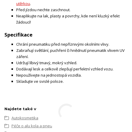
utěrkou
.
Před jízdou nechte zaschnout.
Neaplikujte na lak, plasty a povrchy, kde není kluzký efekt
žádoucí!
Specifikace
Chrání pneumatiku před nepříznivými okolními vlivy.
Zabraňují světlání, puchření či hnědnutí pneumatik vlivem UV
záření.
Udržují líbivý tmavý, mokrý vzhled.
Dodávají lesk a celkově zlepšují perfektní vzhled vozu.
Nepoužívejte na jednostopá vozidla.
Skladujte ve svislé poloze.
Najdete také v
Autokosmetika
Péče o alu kola a pneu