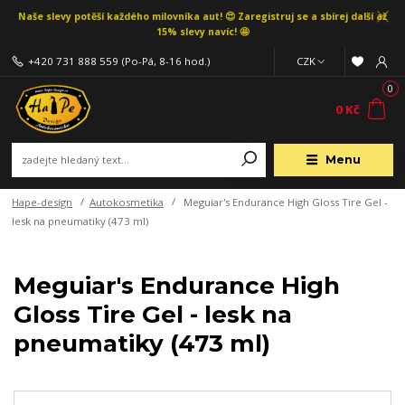
Naše slevy potěší každého milovníka aut! 😍 Zaregistruj se a sbírej další až
15% slevy navíc! 🤩
+420 731 888 559
(Po-Pá, 8-16 hod.)
CZK
0
0 Kč
Menu
Hape-design
Autokosmetika
Meguiar's Endurance High Gloss Tire Gel -
lesk na pneumatiky (473 ml)
Meguiar's Endurance High
Gloss Tire Gel - lesk na
pneumatiky (473 ml)