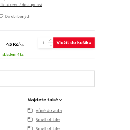
Hlídat cenu / dostupnost
Do oblíbených
Vložit do košíku
45 Kč
/
ks
skladem 4 ks
Najdete také v
Vůně do auta
Smell of Life
Smell of Life