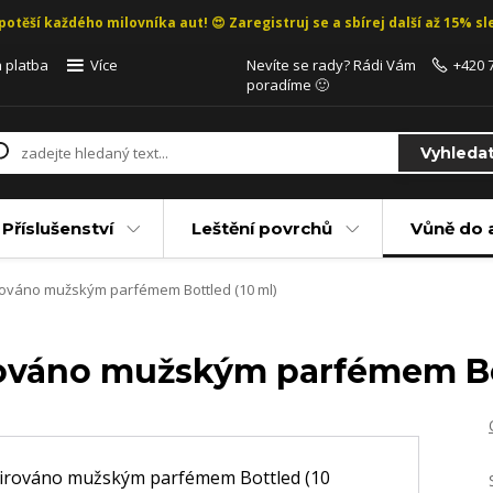
potěší každého milovníka aut! 😍 Zaregistruj se a sbírej další až 15% sle
 platba
Více
Nevíte se rady? Rádi Vám
+420 
poradíme 🙂
Vyhleda
Příslušenství
Leštění povrchů
Vůně do 
pirováno mužským parfémem Bottled (10 ml)
irováno mužským parfémem Bo