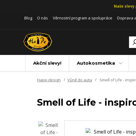
Naše slevy 
Blog
O nás
Věrnostní program a spolupráce
Doprava a
Akční slevy!
Autokosmetika
Hape-design
Vůně do auta
Smell of Life - ins
Smell of Life - insp