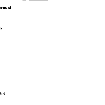
erou si
t.
ětné