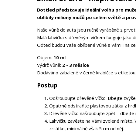
Bottled představuje ideální volbu pro muže 
oblíbily miliony mužů po celém světě a prov
Naše vůně do auta jsou ručně vyráběné z prvotř
Malá lahvička s dřevěným víčkem funguje jako di
Odteď budou Vaše oblíbené vůně s Vámi i na ce
Objem:
10 ml
Výdrž vůně:
2 - 3 měsíce
Dodáváno zabalené v černé krabičce s etiketou
Postup
Odšroubujte dřevěné víčko. Dbejte zvýšen
Opatrně odstraňte plastovou zátku z hrd
Dřevěné víčko našroubujte zpět – dbejte 
Lahvičku zavěste na Vámi zvolené místo. 
zrcátko, minimálně však 5 cm od něj.