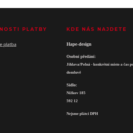
NOSTI PLATBY
KDE NÁS NAJDETE
Hape-design
Osobní předání:
Jihlava/Polná - konkrétní místo a čas p
domluvě
Sídlo:
Nížkov 185
592 12
Nejsme plátci DPH