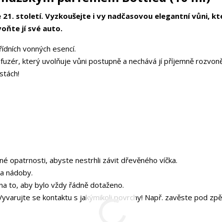
21. století. Vyzkoušejte i vy nadčasovou elegantní vůni, kt
oňte jí své auto.
ídních vonných esencí.
fuzér, který uvolňuje vůni postupně a nechává jí příjemně rozvoně
stách!
.
é opatrnosti, abyste nestrhli závit dřevěného víčka.
la nádoby.
na to, aby bylo vždy řádně dotaženo.
Vyvarujte se kontaktu s jakýmikoli povrchy! Např. zavěste pod zp