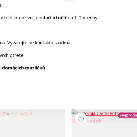
e.
 tolik intenzivní, postačí
otočit
na 1-2 vteřiny.
u. Vyvarujte se kontaktu s očima.
vrch otřete.
a domácích mazlíčků.
Nejprodá