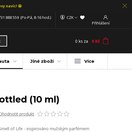
vy navíc! 🤩
731 888 559
(Po-Pá, 8-16 hod.)
CZK
Přihlášení
0
ks
za
0 Kč
t
auta
Jiné zboží
Více
ttled (10 ml)
Ohodnotit produkt
Smell of Life - inspirováno mužským parfémem