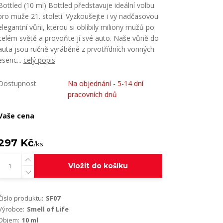
Bottled (10 ml) Bottled představuje ideální volbu
pro muže 21. století. Vyzkoušejte i vy nadčasovou
elegantní vůni, kterou si oblíbily miliony mužů po
celém světě a provoňte jí své auto. Naše vůně do
auta jsou ručně vyráběné z prvotřídních vonných
esenc...
celý popis
Dostupnost
Na objednání - 5-14 dní
pracovních dnů
Vaše cena
297 Kč
/
ks
Vložit do košíku
Číslo produktu:
SF07
Výrobce:
Smell of Life
Objem:
10 ml