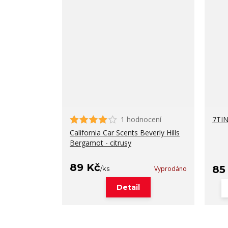
1 hodnocení
7TIN
California Car Scents Beverly Hills
Bergamot - citrusy
89 Kč
85
/
ks
Vyprodáno
Detail