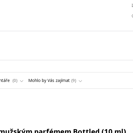
ntáře
0
Mohlo by Vás zajímat
9
o mužským parfémem Bottled (10 ml)