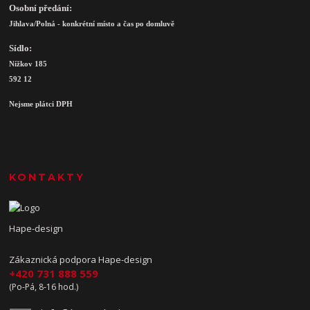
Osobní předání:
Jihlava/Polná - konkrétní místo a čas po domluvě
Sídlo:
Nížkov 185
592 12
Nejsme plátci DPH
KONTAKTY
Hape-design
Zákaznická podpora Hape-design
+420 731 888 559
(Po-Pá, 8-16 hod.)