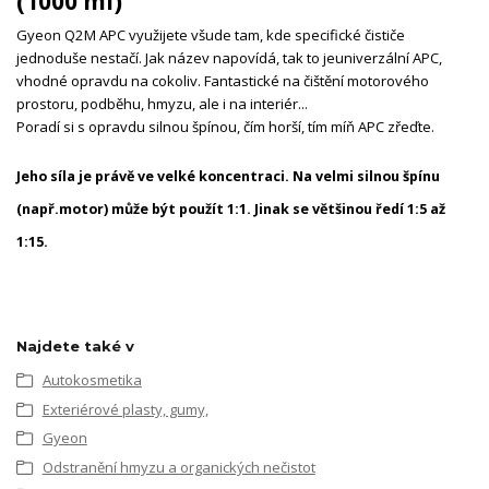
(1000 ml)
Gyeon Q2M APC využijete všude tam, kde specifické čističe
jednoduše nestačí. Jak název napovídá, tak to je
univerzální APC,
vhodné opravdu na cokoliv. Fantastické na čištění motorového
prostoru, podběhu, hmyzu, ale i na interiér...
Poradí si s opravdu silnou špínou, čím horší, tím míň APC zřeďte.
Jeho síla je právě ve velké koncentraci. Na velmi silnou špínu
(např.motor) může být použít 1:1. Jinak se většinou ředí 1:5 až
1:15.
Najdete také v
Autokosmetika
Exteriérové plasty, gumy,
Gyeon
Odstranění hmyzu a organických nečistot