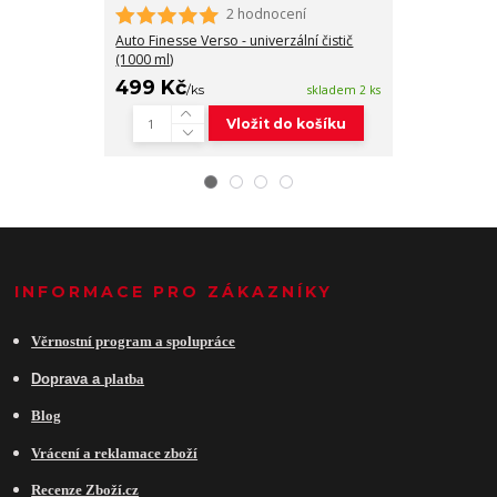
2 hodnocení
CarPro Reset 
keramiky (500 
Auto Finesse Verso - univerzální čistič
(1000 ml)
499 Kč
439 Kč
/
ks
skladem 2 ks
/
ks
Vložit do košíku
INFORMACE PRO ZÁKAZNÍKY
Věrnostní program a spolupráce
Do
prava a
platba
Blog
Vrácení a reklamace zboží
Recenze Zboží.cz