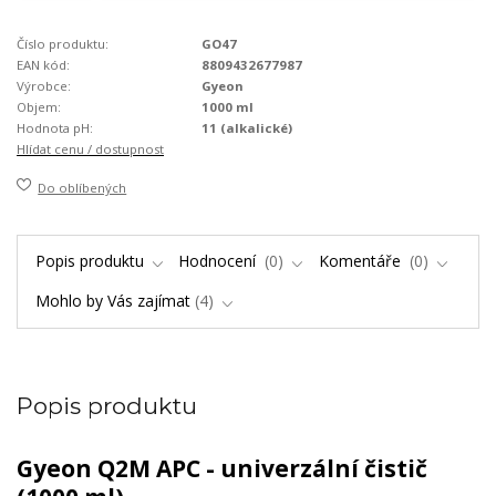
Číslo produktu:
GO47
EAN kód:
8809432677987
Výrobce:
Gyeon
Objem:
1000 ml
Hodnota pH:
11 (alkalické)
Hlídat cenu / dostupnost
Do oblíbených
Popis produktu
Hodnocení
0
Komentáře
0
Mohlo by Vás zajímat
4
Popis produktu
Gyeon Q2M APC - univerzální čistič