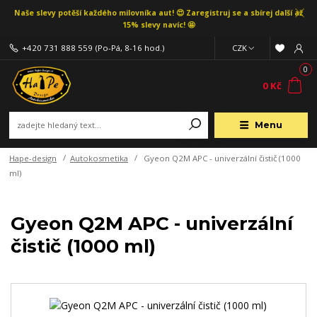
Naše slevy potěší každého milovníka aut! 😍 Zaregistruj se a sbírej další až
15% slevy navíc! 🤩
+420 731 888 559
(Po-Pá, 8-16 hod.)
CZK
0
0 Kč
Menu
Hape-design
Autokosmetika
Gyeon Q2M APC - univerzální čistič (1000
ml)
Gyeon Q2M APC - univerzální
čistič (1000 ml)