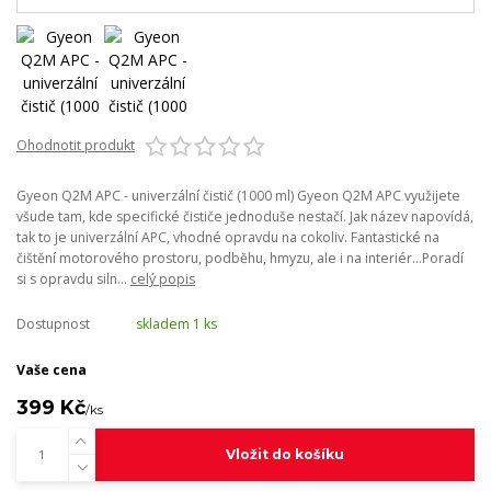
Ohodnotit produkt
Gyeon Q2M APC - univerzální čistič (1000 ml) Gyeon Q2M APC využijete
všude tam, kde specifické čističe jednoduše nestačí. Jak název napovídá,
tak to je univerzální APC, vhodné opravdu na cokoliv. Fantastické na
čištění motorového prostoru, podběhu, hmyzu, ale i na interiér...Poradí
si s opravdu siln...
celý popis
Dostupnost
skladem 1 ks
Vaše cena
399 Kč
/
ks
Vložit do košíku