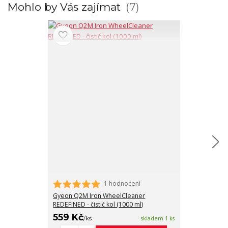
Mohlo by Vás zajímat
7
1 hodnocení
Auto Finesse 
Remover - ods
Gyeon Q2M Iron WheelCleaner
REDEFINED - čistič kol (1000 ml)
559 Kč
1 319 Kč
/
ks
skladem 1 ks
/
k