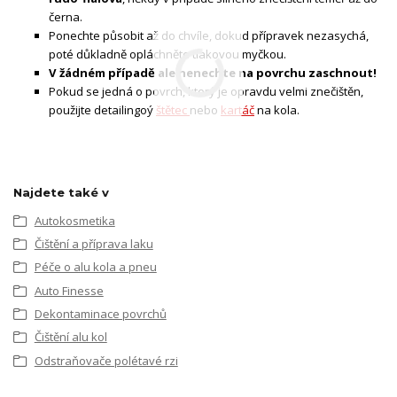
černa.
Ponechte působit až do chvíle, dokud přípravek nezasychá,
poté důkladně opláchněte tlakovou myčkou.
V žádném případě ale nenechte na povrchu zaschnout!
Pokud se jedná o povrch, který je opravdu velmi znečištěn,
použijte detailingoý
štětec
nebo
kartáč
na kola.
Najdete také v
Autokosmetika
Čištění a příprava laku
Péče o alu kola a pneu
Auto Finesse
Dekontaminace povrchů
Čištění alu kol
Odstraňovače polétavé rzi