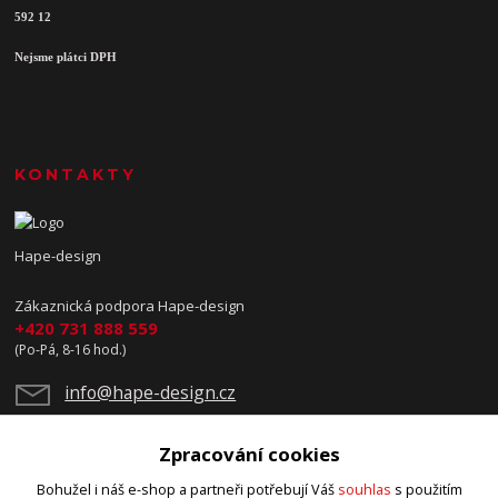
592 12
Nejsme plátci DPH
KONTAKTY
Hape-design
Zákaznická podpora Hape-design
+420 731 888 559
(Po-Pá, 8-16 hod.)
info@hape-design.cz
Zpracování cookies
Bohužel i náš e-shop a partneři potřebují Váš
souhlas
s použitím