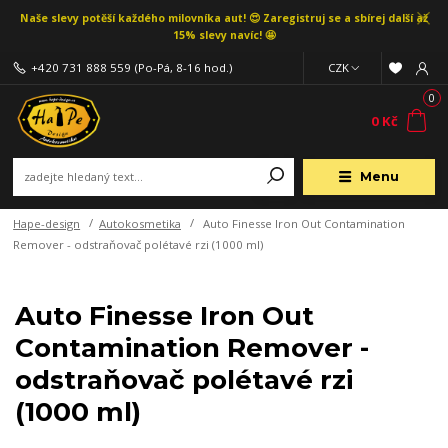
Naše slevy potěší každého milovníka aut! 😍 Zaregistruj se a sbírej další až
15% slevy navíc! 🤩
+420 731 888 559
(Po-Pá, 8-16 hod.)
CZK
0
0 Kč
Menu
Hape-design
Autokosmetika
Auto Finesse Iron Out Contamination
Remover - odstraňovač polétavé rzi (1000 ml)
Auto Finesse Iron Out
Contamination Remover -
odstraňovač polétavé rzi
(1000 ml)