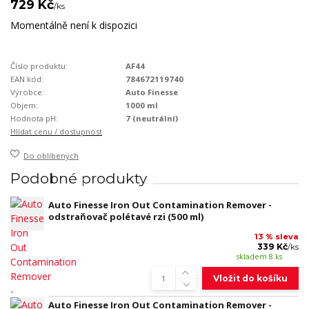
729 Kč
/
ks
Momentálně není k dispozici
Číslo produktu:
AF44
EAN kód:
784672119740
Výrobce:
Auto Finesse
Objem:
1000 ml
Hodnota pH:
7 (neutrální)
Hlídat cenu / dostupnost
Do oblíbených
Podobné produkty
Auto Finesse Iron Out Contamination Remover -
odstraňovač polétavé rzi (500 ml)
13 % sleva
339 Kč
/
ks
skladem 8 ks
Vložit do košíku
Auto Finesse Iron Out Contamination Remover -