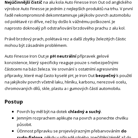
Nejúčinnější čistič
na alu kola
Auto Finesse
Iron Out od anglického
výrobce Auto Finesse je jedním z nejlepších produktů na trhu. V první
řadě nekompromisně dekomntaminuje jakýkoliv povrch automobilu
od polétavé rzi dříve, než by došlo k vážnému poškození. Je
naprosto doknoalý při odstraňování brzdového prachu z alu kol.
Právě brzdový prach, polétavá rez a další zbytky železitých částic
mohou být zásadním problémem.
Auto Finesse Iron Out je
pH neutrální
přípravek gelové
konzistence, který specificky reaguje pouze s nebezpečnými
částicemi na bázi železa. Ve srovnání s ostatnímí agresivními
přípravky, které mají často kyselé pH, je Iron Out
bezpečný
k použití
na jakýkoliv povrch včetně laku, hliníku, karbonu, nerezové ocelu,
chromovaných dílů, skle, plastu a i gumových částí automobilu.
Postup
Povrch by měl být na dotek
chladný a suchý
.
Jemným rozprachem aplikujte na povrch a ponechte chvilku
působit.
Účinnost přípravku se projeví
výrazným přebarvováním
do
rudo-fialova
, někdy v případě silného znečištění téměř až do