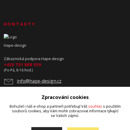
KONTAKTY
Hape-design
Zákaznická podpora Hape-design
+420 731 888 559
(Po-Pá, 8-16 hod.)
info@hape-design.cz
Zpracování cookies
Bohužel i náš e-shop a partneři potřebují Váš
souhlas
s použitím
souborů cookies, aby Vám mohli zobrazovat informace týkající
se Vašich zájmů.
Upravit sběr cookies.