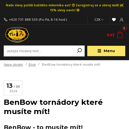
Naše slevy potěší každého milovníka aut! 😍 Zaregistruj se a sbírej další až
15% slevy navíc! 🤩
+420 731 888 559
(Po-Pá, 8-16 hod.)
CZK
0
0 Kč
Menu
Hape-design
Blog
BenBow tornádory které musíte mít!
13
09
2024
BenBow tornádory které
musíte mít!
BenBow - to musíte mít!