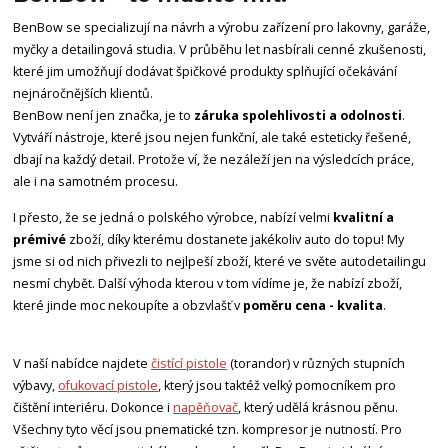
BenBow se specializují na návrh a výrobu zařízení pro lakovny, garáže,
myčky a detailingová studia. V průběhu let nasbírali cenné zkušenosti,
které jim umožňují dodávat špičkové produkty splňující očekávání
nejnáročnějších klientů.
BenBow není jen značka, je to
záruka spolehlivosti a odolnosti
.
Vytváří nástroje, které jsou nejen funkční, ale také esteticky řešené,
dbají na každý detail. Protože ví, že nezáleží jen na výsledcích práce,
ale i na samotném procesu.
I přesto, že se jedná o polského výrobce, nabízí velmi
kvalitní a
prémivé
zboží, díky kterému dostanete jakékoliv auto do topu! My
jsme si od nich přivezli to nejlpeší zboží, které ve světe autodetailingu
nesmí chybět. Další výhoda kterou v tom vídíme je, že nabízí zboží,
které jinde moc nekoupíte a obzvlašť v
poměru cena - kvalita
.
V naší nabídce najdete
čistící pistole
(torandor) v různých stupních
výbavy,
ofukovací pistole
, který jsou taktéž velký pomocníkem pro
čištění interiéru. Dokonce i
napěňovač
, který udělá krásnou pěnu.
Všechny tyto věcí jsou pnematické tzn. kompresor je nutností. Pro