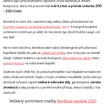
většinu typů pneumatického vybavení značk BenBow je ideální
kompresor, který má pracovní tlak
6 až 9,2 bar a průtok vzduchu
200
- 250 l/min
.
Nicméně to není vše, nabízíme taky velkou škálu přislušenství od
r
ůzných nastavců na pistole
,
trubek,
hadic
, apod.
Postupně budeme
sortiment rozšiřovat, je vidět, že Vás tento typ zboží hodně zaujal, což
nás těší!
Ale to není všechno, BenBow také nabízí detailingové přísulšenství.
Napřiklad skvělá věc jako je
odkalovací mřížka
, bez ní by jste se neměli
obejít. Celkem kvalitní a cenově dostupné
mikrovláknové utěrky
nebo
gumový kotouč
na odstranění lepidel.
Závěrem bych chtěl říct, že pokud přemýšlíte nad nějakám tornádorem
nebo ofukovací pistolí, chybu s touto značkou neuděláte. Jsme Vám po
domluvě schopní zajistit
veškeré náhradní díly
, garantujeme
záruku
24 měsíců
a taky podporu a profesionální přístup, který si každý z Vás
zaslouží!
Veškerý sortiment značky
BenBow najdete ZDE!