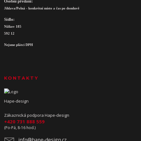
Osobní předání:
Jihlava/Polná - konkrétní místo a čas po domluvě
Sídlo:
Nížkov 185
592 12
Nejsme plátci DPH
KONTAKTY
Hape-design
Zákaznická podpora Hape-design
+420 731 888 559
(Po-Pá, 8-16 hod.)
info@hape-design.cz