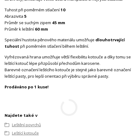
Tuhost při poměrném stlačení
10
Abrazivita
5
Průměr se suchým zipem
45 mm
Průměr k leštění
60 mm
Speciální hustota pěnového materiálu umožňuje
dlouhotrvající
tuhost
při poměrném stlačení během leštění.
Vyfrézovaná hrana umožňuje větší flexibilitu kotouče a díky tomu se
leštící kotouč lépe přizpůsobí přechodům karoserie.
Barevné označení leštícího kotouče je stejné jako barevné označení
leštící pasty, pro lepší orientaci při výběru správné pasty.
Prodáváno po 1 kuse!
Najdete také v
Leštění povrchů
Leštící kotouče