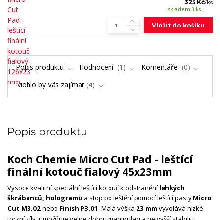
325 Kč
/
ks
skladem 3 ks
Vložit do košíku
Popis produktu
Hodnocení
1
Komentáře
0
Mohlo by Vás zajímat
4
Popis produktu
Koch Chemie Micro Cut Pad - leštící
finální kotouč fialový 45x23mm
Vysoce kvalitní speciální leštící kotouč k odstranění
lehkých
škrábanců, hologramů
a stop po leštění pomocí leštící pasty
Micro
Cut M3.02
nebo
Finish P3.01
. Malá výška
23 mm
vyvolává nízké
torzní síly, umožňuje velice dobru manipulaci a nejvyšší stabilitu.