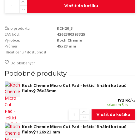
Vložit do košíku
Číslo produktu:
KCH20_3
EAN kód:
4262380393325
Výrobce:
Koch Chemie
Průměr:
45x23 mm
Hlídat cenu / dostupnost
Do oblíbených
Podobné produkty
Koch Chemie Micro Cut Pad - leštící finální kotouč
fialový 76x23mm
172 Kč
/
ks
skladem 5 ks
Vložit do košíku
Koch Chemie Micro Cut Pad - leštící finální kotouč
fialový 126x23 mm