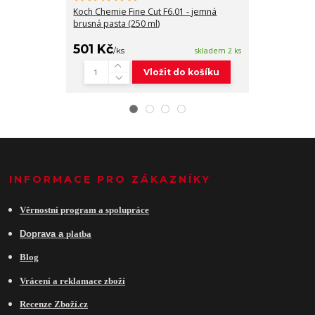
brusná leštící 
Koch Chemie Fine Cut F6.01 - jemná
brusná pasta (250 ml)
501 Kč
309 Kč
/
ks
skladem 2 ks
/
ks
Vložit do košíku
INFORMACE PRO ZÁKAZNÍKY
Věrnostní program a spolupráce
Do
prava a
platba
Blog
Vrácení a reklamace zboží
Recenze Zboží.cz