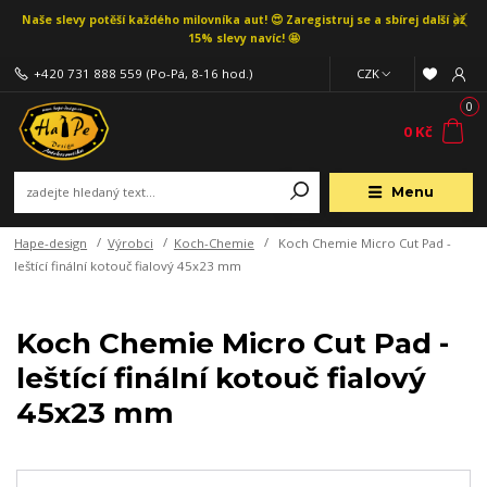
Naše slevy potěší každého milovníka aut! 😍 Zaregistruj se a sbírej další až
15% slevy navíc! 🤩
+420 731 888 559
(Po-Pá, 8-16 hod.)
CZK
0
0 Kč
Menu
Hape-design
Výrobci
Koch-Chemie
Koch Chemie Micro Cut Pad -
leštící finální kotouč fialový 45x23 mm
Koch Chemie Micro Cut Pad -
leštící finální kotouč fialový
45x23 mm