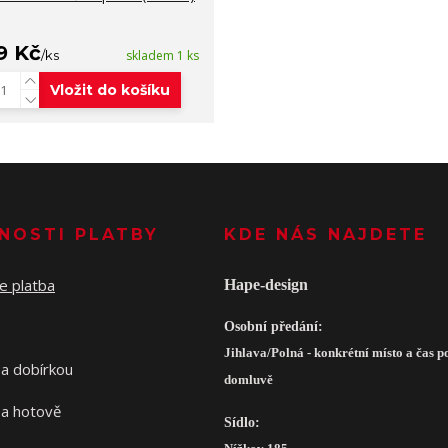
9 Kč
/
ks
skladem 1 ks
Vložit do košíku
NOSTI PLATBY
KDE NÁS NAJDETE
Hape-design
Osobní předání:
Jihlava/Polná - konkrétní místo a čas p
domluvě
Sídlo: