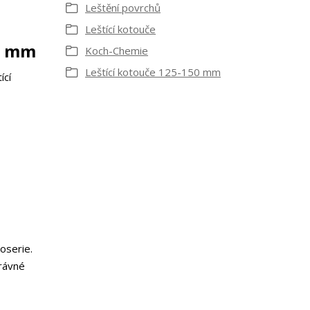
Leštění povrchů
Leštící kotouče
23 mm
Koch-Chemie
Leštící kotouče 125-150 mm
ící
oserie.
právné