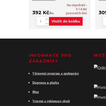
Na objednání -
5-14 dní
392 Kč
30
/
ks
pracovních dnů
Vložit do košíku
INFORMACE PRO
MOŽ
ZÁKAZNÍKY
Věrnostní program a spolupráce
Do
prava a
platba
Blog
Vrácení a reklamace zboží