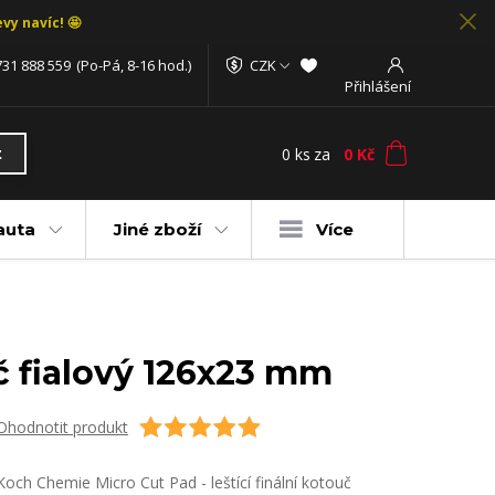
vy navíc! 🤩
731 888 559
(Po-Pá, 8-16 hod.)
CZK
Přihlášení
0
ks
za
0 Kč
t
auta
Jiné zboží
Více
uč fialový 126x23 mm
Ohodnotit produkt
Koch Chemie Micro Cut Pad - leštící finální kotouč