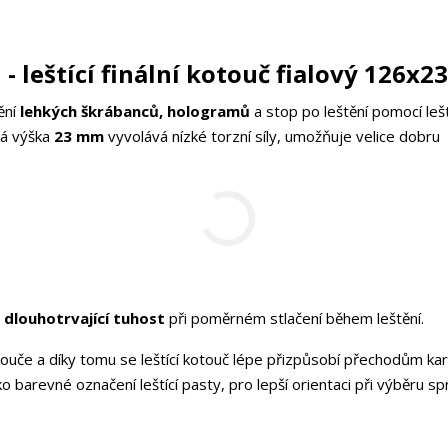
- leštící finální kotouč fialový 126x
nění
lehkých škrábanců, hologramů
a stop po leštění pomocí lešt
lá výška
23 mm
vyvolává nízké torzní síly, umožňuje velice dobru
dlouhotrvající tuhost
při poměrném stlačení během leštění.
touče a díky tomu se leštící kotouč lépe přizpůsobí přechodům kar
o barevné označení leštící pasty, pro lepší orientaci při výběru s