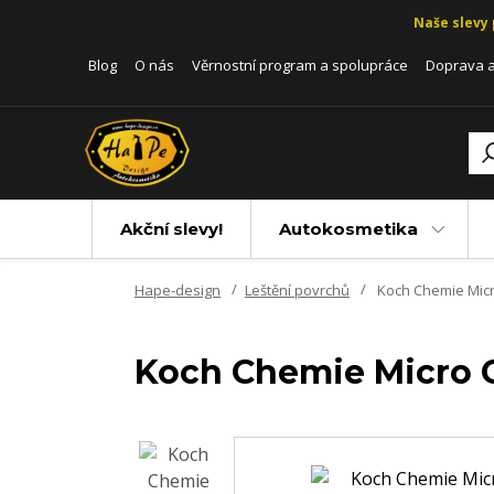
Naše slevy 
Blog
O nás
Věrnostní program a spolupráce
Doprava a
Akční slevy!
Autokosmetika
Hape-design
Leštění povrchů
Koch Chemie Micro 
Koch Chemie Micro Cu