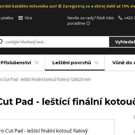
potěší každého milovníka aut! 😍 Zaregistruj se a sbírej další až 15% sle
 platba
Více
Nevíte se rady? Rádi Vám
+420 
poradíme 🙂
Vyhleda
Příslušenství
Leštění povrchů
Vůně do 
Cut Pad - leštící finální kotouč fialový 126x23 mm
t Pad - leštící finální koto