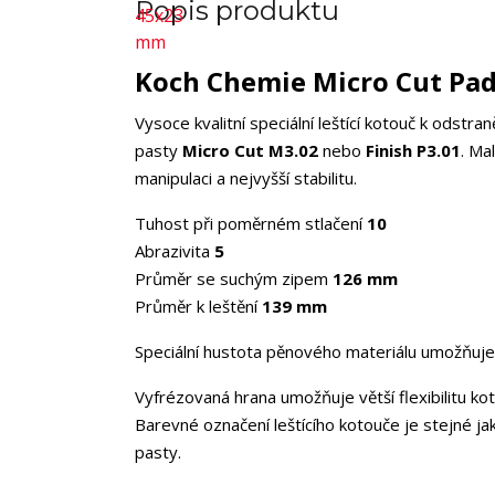
Popis produktu
Koch Chemie Micro Cut Pad 
Vysoce kvalitní speciální leštící kotouč k odstra
pasty
Micro Cut M3.02
nebo
Finish P3.01
. Ma
manipulaci a nejvyšší stabilitu.
Tuhost při poměrném stlačení
10
Abrazivita
5
Průměr se suchým zipem
126
mm
Průměr k leštění
139
mm
Speciální hustota pěnového materiálu umožňuje
Vyfrézovaná hrana umožňuje větší flexibilitu ko
Barevné označení leštícího kotouče je stejné jak
pasty.