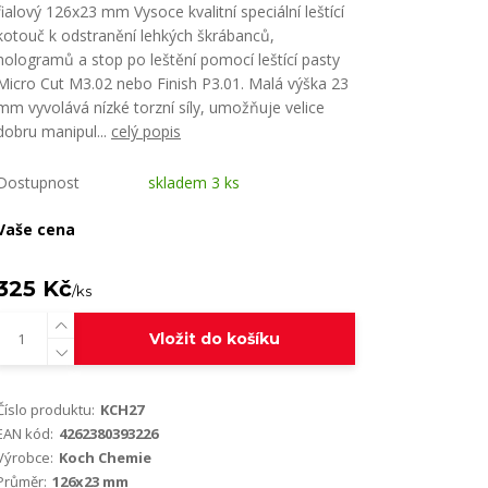
fialový 126x23 mm Vysoce kvalitní speciální leštící
kotouč k odstranění lehkých škrábanců,
hologramů a stop po leštění pomocí leštící pasty
Micro Cut M3.02 nebo Finish P3.01. Malá výška 23
mm vyvolává nízké torzní síly, umožňuje velice
dobru manipul...
celý popis
Dostupnost
skladem 3 ks
Vaše cena
325 Kč
/
ks
Vložit do košíku
Číslo produktu:
KCH27
EAN kód:
4262380393226
Výrobce:
Koch Chemie
Průměr:
126x23 mm