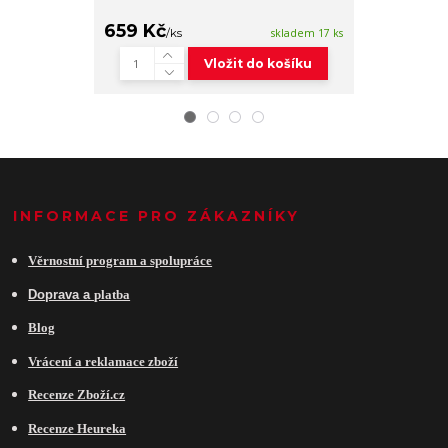
1 079 Kč
659 Kč
/
/
ks
skladem 17 ks
Vložit do košíku
INFORMACE PRO ZÁKAZNÍKY
Věrnostní program a spolupráce
Do
prava a
platba
Blog
Vrácení a reklamace zboží
Recenze Zboží.cz
Recenze Heureka