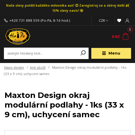
Naše slevy potěší každého milovníka aut! 😍 Zaregistruj se a sbírej další až
15% slevy navíc! 🤩
+420 731 888 559
(Po-Pá, 8-16 hod.)
CZK
0
0 Kč
Menu
Hape-design
Jiné zboží
Maxton Design okraj modulární podlahy - 1ks
(33 x 9 cm), uchycení samec
Maxton Design okraj
modulární podlahy - 1ks (33 x
9 cm), uchycení samec