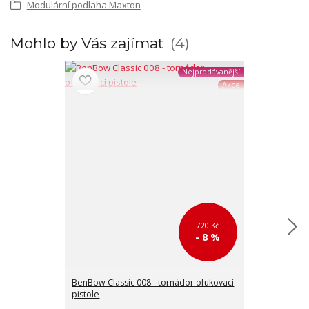
Modulární podlaha Maxton
Mohlo by Vás zajímat
4
Nejprodávanější
Akce
720 Kč
- 8 %
BenBow Classic 008 - tornádor ofukovací
BenBow Classi
pistole
pistole s kov
mechanisme