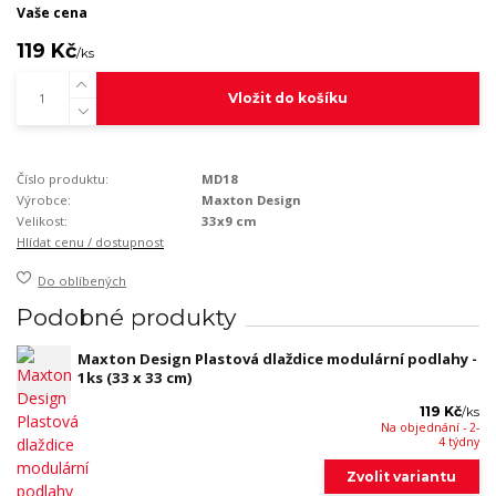
Vaše cena
119 Kč
/
ks
Vložit do košíku
Číslo produktu:
MD18
Výrobce:
Maxton Design
Velikost:
33x9 cm
Hlídat cenu / dostupnost
Do oblíbených
Podobné produkty
Maxton Design Plastová dlaždice modulární podlahy -
1ks (33 x 33 cm)
119 Kč
/
ks
Na objednání - 2-
4 týdny
Zvolit variantu