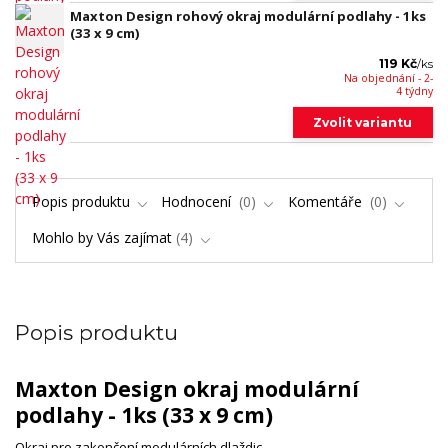
Maxton Design rohový okraj modulární podlahy - 1ks
(33 x 9 cm)
119 Kč
/
ks
Na objednání - 2-
4 týdny
Zvolit variantu
Popis produktu
Hodnocení
0
Komentáře
0
Mohlo by Vás zajímat
4
Popis produktu
Maxton Design okraj modulární
podlahy - 1ks (33 x 9 cm)
Okraj pro zakončení modulárních dlaždic.