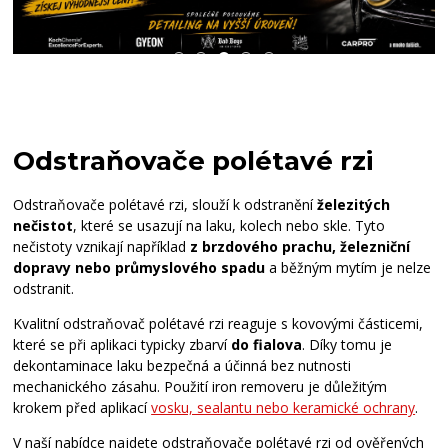
Odstraňovače polétavé rzi
Odstraňovače polétavé rzi, slouží k odstranění
železitých
nečistot
, které se usazují na laku, kolech nebo skle. Tyto
nečistoty vznikají například
z brzdového prachu, železniční
dopravy nebo průmyslového spadu
a běžným mytím je nelze
odstranit.
Kvalitní odstraňovač polétavé rzi reaguje s kovovými částicemi,
které se při aplikaci typicky zbarví
do fialova
. Díky tomu je
dekontaminace laku bezpečná a účinná bez nutnosti
mechanického zásahu. Použití iron removeru je důležitým
krokem před aplikací
vosku, sealantu nebo keramické ochrany
.
V naší nabídce najdete odstraňovače polétavé rzi od ověřených