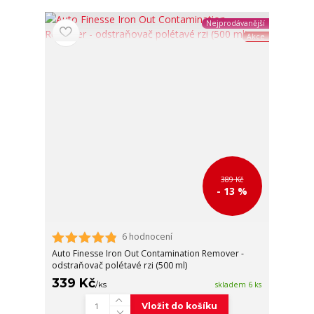
Nejprodávanější
Akce
389 Kč
- 13 %
6 hodnocení
Auto Finesse Iron Out Contamination Remover -
odstraňovač polétavé rzi (500 ml)
339 Kč
/
ks
skladem 6 ks
Vložit do košíku