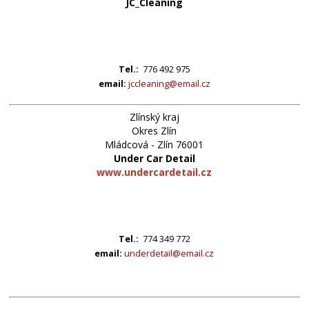
JC_Cleaning
Tel.:
776 492 975
email:
jccleaning@email.cz
Zlínský kraj
Okres Zlín
Mládcová - Zlín 76001
Under Car Detail
www.undercardetail.cz
Tel.:
774 349 772
email:
underdetail@email.cz