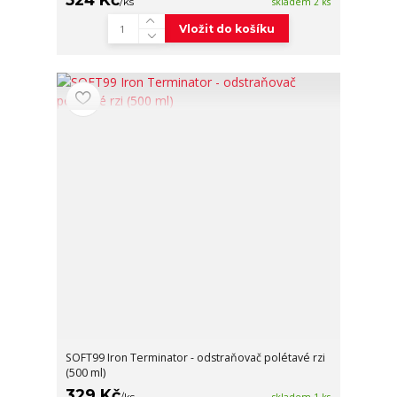
/
ks
skladem 2 ks
Vložit do košíku
SOFT99 Iron Terminator - odstraňovač polétavé rzi
(500 ml)
329 Kč
/
ks
skladem 1 ks