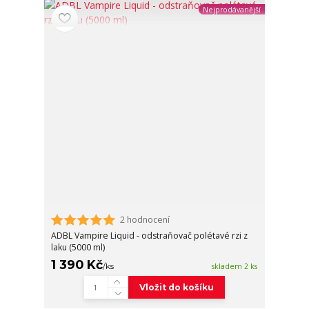
Nejprodávanější
2 hodnocení
ADBL Vampire Liquid - odstraňovač polétavé rzi z
laku (5000 ml)
1 390 Kč
/
ks
skladem 2 ks
Vložit do košíku