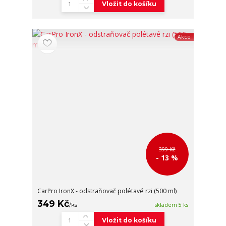
Vložit do košíku
Akce
399 Kč
- 13 %
CarPro IronX - odstraňovač polétavé rzi (500 ml)
349 Kč
/
ks
skladem 5 ks
Vložit do košíku