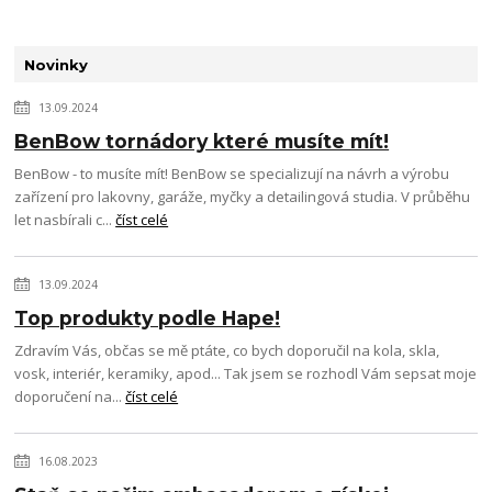
Novinky
13.09.2024
BenBow tornádory které musíte mít!
BenBow - to musíte mít! BenBow se specializují na návrh a výrobu
zařízení pro lakovny, garáže, myčky a detailingová studia. V průběhu
let nasbírali c...
číst celé
13.09.2024
Top produkty podle Hape!
Zdravím Vás, občas se mě ptáte, co bych doporučil na kola, skla,
vosk, interiér, keramiky, apod... Tak jsem se rozhodl Vám sepsat moje
doporučení na...
číst celé
16.08.2023