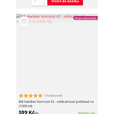
Vložit do košíku
Nejprodávanější
7 hodnocení
Bilt Hamber Korrosol V2 - odstraňovač polétavé rzi
(1000 ml)
599 Kč
/
ks
skladem 4 ks