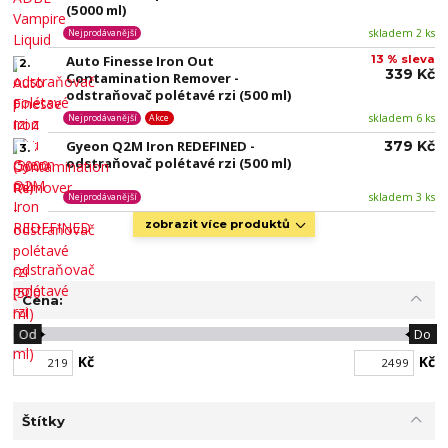
(5000 ml)
skladem 2 ks
Nejprodávanější
Auto Finesse Iron Out
13 % sleva
2.
339 Kč
Contamination Remover -
odstraňovač polétavé rzi (500 ml)
skladem 6 ks
Nejprodávanější
Akce
Gyeon Q2M Iron REDEFINED -
379 Kč
3.
odstraňovač polétavé rzi (500 ml)
skladem 3 ks
Nejprodávanější
zobrazit více produktů
Cena:
Od
Do
Kč
Kč
Štítky