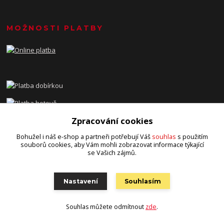
MOŽNOSTI PLATBY
Zpracování cookies
Bohužel i náš e-shop a partneři potřebují Váš
souhlas
s použitím
KDE NÁS NAJDETE
souborů cookies, aby Vám mohli zobrazovat informace týkající
se Vašich zájmů.
Hape-design
Osobní předání:
Nastavení
Souhlasím
Jihlava/Polná - konkrétní místo a čas po domluvě
Souhlas můžete odmítnout
zde
.
Sídlo:
Nížkov 185