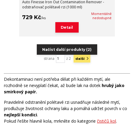
Auto Finesse Iron Out Contamination Remover -
odstraňovač polétavé rzi (1000 ml)
Momentálně
729 Kč
/
ks
nedostupné
Detail
Načíst další produkty (2)
strana
z 2
další
Dekontaminaci není potřeba dělat při každém mytí, ale
rozhodně se nevyplatí čekat, až bude lak na dotek
hrubý jako
smirkový papír.
Pravidelné odstranění polétavé rzi usnadňuje následné mytí,
prodlužuje životnost ochrany laku a pomáhá udržet povrch v co
nejlepší kondici
.
Pokud řešíte hlavně kola, mrkněte do kategorie
čističů kol
.