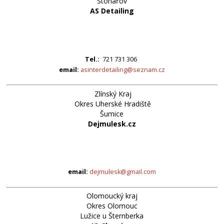
Stonařov
AS Detailing
Tel.:
721 731 306
email:
asinterdetailing@seznam.cz
Zlínský Kraj
Okres Uherské Hradiště
Šumice
Dejmulesk.cz
email:
dejmulesk@gmail.com
Olomoucký kraj
Okres Olomouc
Lužice u Šternberka