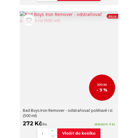
Akce
299 Kč
- 9 %
Bad Boys Iron Remover - odstraňovač polétavé rzi
(500 ml)
272 Kč
/
ks
skladem 4 ks
Vložit do košíku