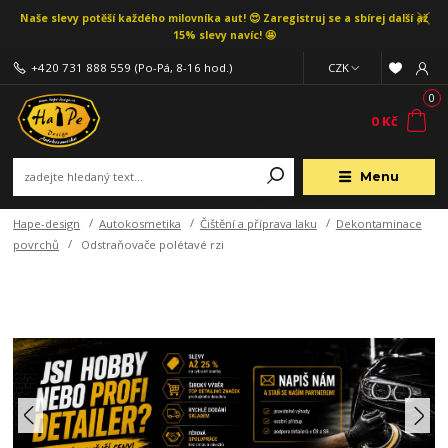
Naše slevy potěší každého milovníka aut! 😍 Zaregistruj se a sbírej další až
15% slevy navíc! 🤩
+420 731 888 559
(Po-Pá, 8-16 hod.)
CZK
0
0 Kč
Menu
Hape-design
Autokosmetika
Čištění a příprava laku
Dekontaminace
povrchů
Odstraňovače polétavé rzi