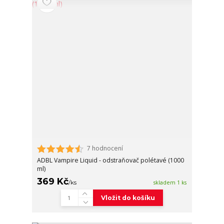
7 hodnocení
ADBL Vampire Liquid - odstraňovač polétavé (1000
ml)
369 Kč
/
ks
skladem 1 ks
Vložit do košíku