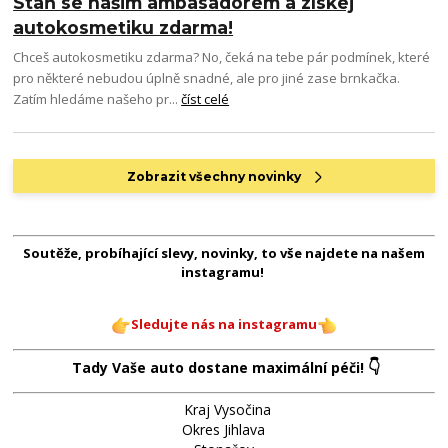
Staň se našim ambasadorem a získej
autokosmetiku zdarma!
Chceš autokosmetiku zdarma? No, čeká na tebe pár podmínek, které
pro některé nebudou úplně snadné, ale pro jiné zase brnkačka.
Zatím hledáme našeho pr...
číst celé
Zobrazit všechny novinky
Soutěže, probíhající slevy, novinky, to vše najdete na našem
instagramu!
Sledujte nás na instagramu
👇
Tady Vaše auto dostane maximální péči!
Kraj Vysočina
Okres Jihlava