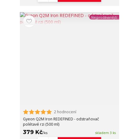
Nejprodávanější
2 hodnocení
Gyeon Q2M Iron REDEFINED - odstraňovač
polétavé rzi (500 ml)
379 Kč
/
ks
skladem 3 ks