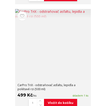
CarPro TriX - odstraňovač asfaltu, lepidla a
polétavé rzi (500 ml)
499 Kč
/
ks
skladem 1 ks
Vložit do košíku