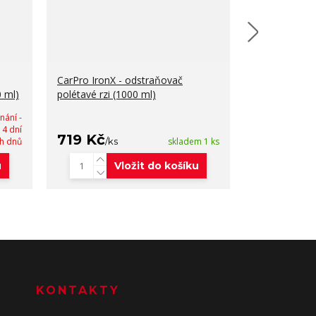
CarPro IronX - odstraňovač
SWAG Leather
0 ml)
polétavé rzi (1000 ml)
dvou kartáčů 
nání -
14 dní
719 Kč
259 Kč
h dnů
/
ks
skladem 1 ks
/
k
u
Vložit do košíku
KONTAKTY