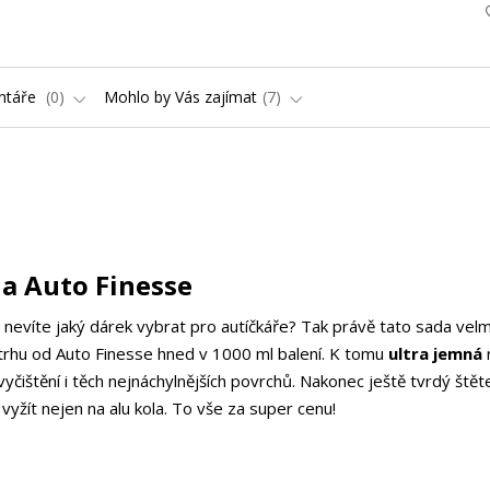
ntáře
0
Mohlo by Vás zajímat
7
la Auto Finesse
nevíte jaký dárek vybrat pro autíčkáře? Tak právě tato sada velm
 trhu od Auto Finesse hned v 1000 ml balení. K tomu
ultra jemná
yčištění i těch nejnáchylnějších povrchů. Nakonec ještě tvrdý štět
vyžít nejen na alu kola. To vše za super cenu!