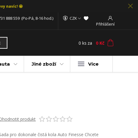
vy navíc! 🤩
731 888 559
(Po-Pá, 8-16 hod.)
CZK
Přihlášení
0
ks
za
0 Kč
t
auta
Jiné zboží
Více
Ohodnotit produkt
Sada pro dokonale čistá kola Auto Finesse Chcete