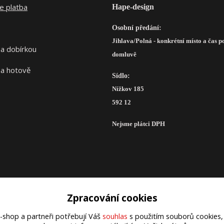
Hape-design
Osobní předání:
Jihlava/Polná - konkrétní místo a čas p
domluvě
Sídlo:
Nížkov 185
592 12
Nejsme plátci DPH
Zpracování cookies
Upravit sběr cookies.
e-shop a partneři potřebují Váš
souhlas
s použitím souborů cookies,