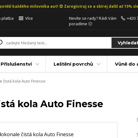
potěší každého milovníka aut! 😍 Zaregistruj se a sbírej další až 15% sle
 platba
Více
Nevíte se rady? Rádi Vám
+420 
poradíme 🙂
Vyhleda
Příslušenství
Leštění povrchů
Vůně do 
 čistá kola Auto Finesse
stá kola Auto Finesse