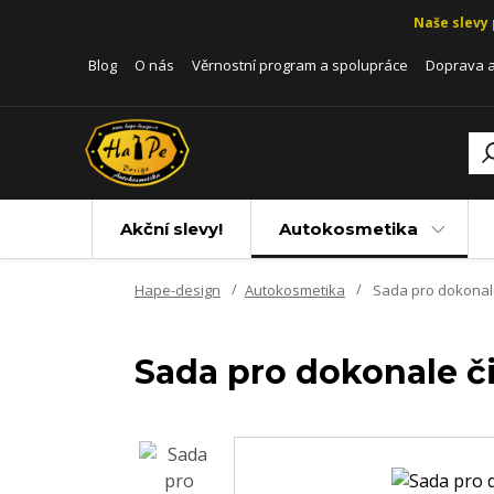
Naše slevy 
Blog
O nás
Věrnostní program a spolupráce
Doprava a
Akční slevy!
Autokosmetika
Hape-design
Autokosmetika
Sada pro dokonale
Sada pro dokonale či