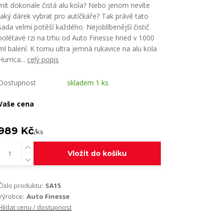
mít dokonale čistá alu kola? Nebo jenom nevíte
jaký dárek vybrat pro autíčkáře? Tak právě tato
sada velmi potěší každého. Nejoblíbenější čistič
polétavé rzi na trhu od Auto Finesse hned v 1000
ml balení. K tomu ultra jemná rukavice na alu kola
Hurrica...
celý popis
Dostupnost
skladem 1 ks
Vaše cena
989 Kč
/
ks
Vložit do košíku
Číslo produktu:
SA15
Výrobce:
Auto Finesse
Hlídat cenu / dostupnost