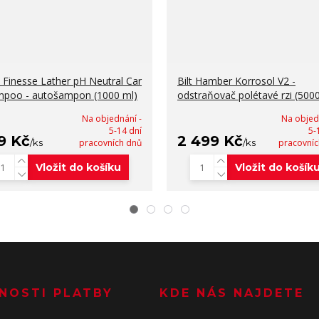
 Finesse Lather pH Neutral Car
Bilt Hamber Korrosol V2 -
poo - autošampon (1000 ml)
odstraňovač polétavé rzi (500
Na objednání -
Na objed
5-14 dní
5-
9 Kč
2 499 Kč
/
ks
pracovních dnů
/
ks
pracovníc
Vložit do košíku
Vložit do košík
NOSTI PLATBY
KDE NÁS NAJDETE