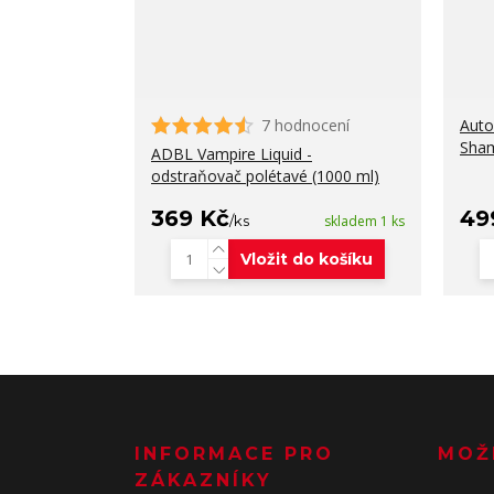
7 hodnocení
Auto
Sham
ADBL Vampire Liquid -
odstraňovač polétavé (1000 ml)
369 Kč
49
/
ks
skladem 1 ks
Vložit do košíku
INFORMACE PRO
MOŽ
ZÁKAZNÍKY