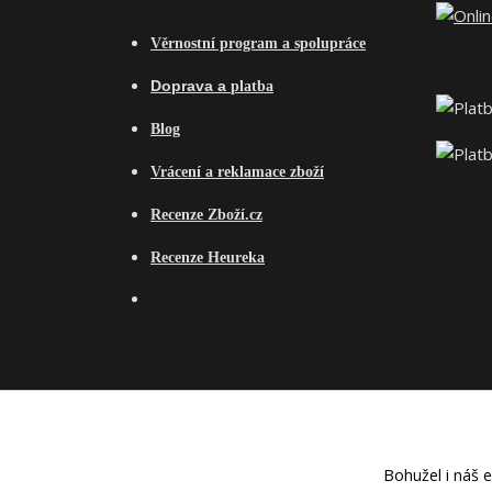
Věrnostní program a spolupráce
Do
prava a
platba
Blog
Vrácení a reklamace zboží
Recenze Zboží.cz
Recenze Heureka
Bohužel i náš 